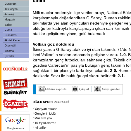
tanıdı.
Günaydın
Televizyon
Milli maçlar nedeniyle lige verilen arayı, National Bükr
Astroloji
karşılaşmayla değerlendiren G.Saray, Rumen rakibini 
Magazin
takımlarda yer alan oyuncuları nedeniyle gençler ve y
Sağlık
olduğu bir kadroyla karşılaşmaya çıkan sarı-kırmızılı ta
Cuma
ataklar geliştiremeyince, golü bulamadı.
Cumartesi
Aktüel Pazar
Volkan göz doldurdu
Otomobil
İkinci yarıda G.Saray atak ve iyi olan takımdı. 71'de 
Sinema
ismi Volkan'ın soldan ortasında gelişine vurdu
: 1-0.
B
Çizerler
kırmızıların genç futbolcuları sahneye çıktı. Teknik di
gözdesi Cafercan'ın pasıyla buluşan genç takımın fo
soğukkanlı bir plaseyle farkı ikiye çıkardı
: 2-0.
Rumen 
dakikada Savu ile bulduğu gol skoru belirledi
: 2-1.
DİĞER SPOR HABERLERİ
Yaşayan efsane
Gençlerin idolü
Mazeret yok
15 Eylül alarmı!
İyi tatiller
Google Arama