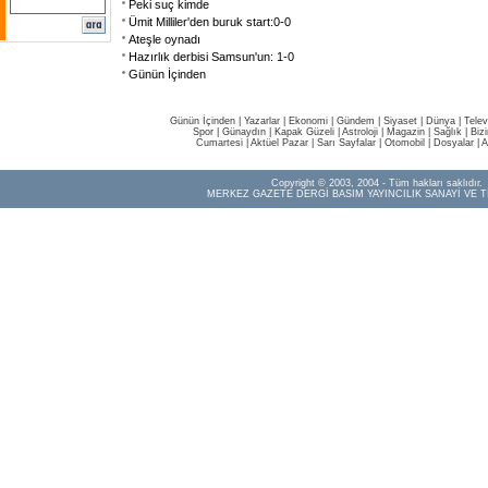
Peki suç kimde
Ümit Milliler'den buruk start:0-0
Ateşle oynadı
Hazırlık derbisi Samsun'un: 1-0
Günün İçinden
Günün İçinden
|
Yazarlar
|
Ekonomi
|
Gündem
|
Siyaset
|
Dünya |
Telev
Spor
|
Günaydın
|
Kapak Güzeli
|
Astroloji
|
Magazin
|
Sağlık
|
Biz
Cumartesi
|
Aktüel Pazar
|
Sarı Sayfalar
|
Otomobil
|
Dosyalar
|
A
Copyright © 2003, 2004 - Tüm hakları saklıdır.
MERKEZ GAZETE DERGİ BASIM YAYINCILIK SANAYİ VE T