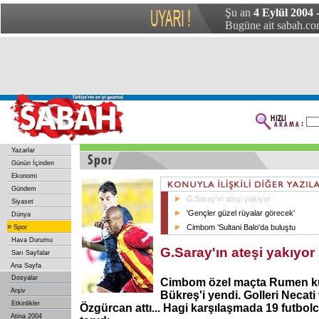
Şu an
4 Eylül 2004 
Bugüne ait sabah.com
Yazarlar
Günün İçinden
Ekonomi
Gündem
G.Saray'ın ateşi yakıyor
Siyaset
'Gençler güzel rüyalar görecek'
Dünya
»
Cimbom 'Sultani Balo'da buluştu
Spor
Hava Durumu
G.Saray'ın ateşi yakıyor
Sarı Sayfalar
Ana Sayfa
Dosyalar
Cimbom özel maçta Rumen ku
Arşiv
Bükreş'i yendi. Golleri Necat
Etkinlikler
Özgürcan attı... Hagi karşılaşmada 19 futbo
Atina 2004