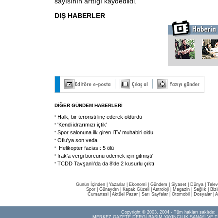
sayısının arttığı kaydedildi.
DIŞ HABERLER
DİĞER GÜNDEM HABERLERİ
Halk, bir teröristi linç ederek öldürdü
'Kendi idrarımızı içtik'
Spor salonuna ilk giren ITV muhabiri oldu
Oflu'ya son veda
Helikopter faciası: 5 ölü
Irak'a vergi borcunu ödemek için gitmişti'
TCDD Tavşanlı'da da 8'de 2 kusurlu çıktı
Günün İçinden
|
Yazarlar
|
Ekonomi
|
Gündem
|
Siyaset
|
Dünya |
Telev
Spor
|
Günaydın
|
Kapak Güzeli
|
Astroloji
|
Magazin
|
Sağlık
|
Biz
Cumartesi
|
Aktüel Pazar
|
Sarı Sayfalar
|
Otomobil
|
Dosyalar
|
A
Copyright © 2003, 2004 - Tüm hakları saklıdır.
MERKEZ GAZETE DERGİ BASIM YAYINCILIK SANAYİ VE T