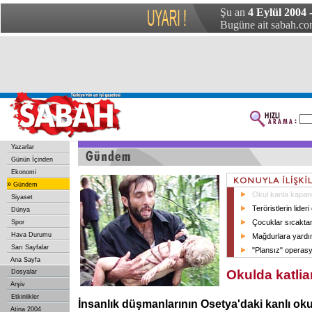
Şu an
4 Eylül 2004 
Bugüne ait sabah.com
Yazarlar
Günün İçinden
Ekonomi
»
Gündem
Okul kanla kapan
Siyaset
Teröristlerin lider
Dünya
Çocuklar sıcaktan
Spor
Hava Durumu
Mağdurlara yardı
Sarı Sayfalar
"Plansız" operas
Ana Sayfa
Okulda katli
Dosyalar
Arşiv
Etkinlikler
İnsanlık düşmanlarının Osetya'daki kanlı okul 
Atina 2004