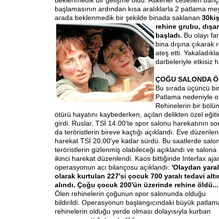
beklenmedik bir gelişme oldu. Askerler cesetleri ba
başlamasının ardından kısa aralıklarla 2 patlama me
arada beklenmedik bir şekilde binada saklanan
30
ki
rehine grubu, dışa
başladı.
Bu olayı far
bina dışına çıkarak 
ateş etti. Yakaladıkla
darbeleriyle etkisiz h
ÇOĞU SALONDA 
Bu sırada üçüncü bir
Patlama nedeniyle ok
Rehinelerin bir böl
ötürü hayatını kaybederken, açılan delikten özel eğiti
girdi. Ruslar, TSİ 14.00'te spor salonu harekatının so
da teröristlerin bir
eve kaçtığı açıklandı. Eve düzenle
harekat TSİ 20.00'ye kadar sürdü. Bu saatlerde salo
teröristlerin gizlenmiş olabileceği açıklandı ve salona
ikinci harekat düzenlendi. Kaos bittiğinde Interfax aja
operasyonun acı bilançosu açıklandı:
'Olaydan yaral
olarak kurtulan 227'si çocuk 700 yaralı tedavi altı
alındı. Çoğu çocuk 200'ün üzerinde rehine öldü...
Ölen rehinelerin çoğunun spor salonunda olduğu
bildirildi. Operasyonun başlangıcındaki büyük patlam
rehinelerin olduğu yerde olması dolayısıyla kurban