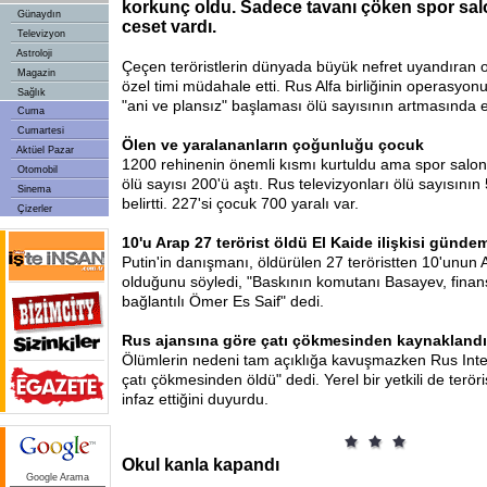
korkunç oldu. Sadece tavanı çöken spor sal
Günaydın
ceset vardı.
Televizyon
Astroloji
Çeçen teröristlerin dünyada büyük nefret uyandıran o
Magazin
özel timi müdahale etti. Rus Alfa birliğinin operasyon
Sağlık
"ani ve plansız" başlaması ölü sayısının artmasında et
Cuma
Cumartesi
Ölen ve yaralananların çoğunluğu çocuk
Aktüel Pazar
1200
rehinenin önemli kısmı kurtuldu ama spor salo
Otomobil
ölü sayısı 200'ü aştı. Rus televizyonları ölü sayısının
Sinema
belirtti. 227'si çocuk 700 yaralı var.
Çizerler
10'u Arap 27 terörist öldü El Kaide ilişkisi günde
Putin'in danışmanı, öldürülen 27 teröristten 10'unun 
olduğunu söyledi, "Baskının komutanı Basayev, finan
bağlantılı Ömer Es Saif" dedi.
Rus ajansına göre çatı çökmesinden kaynaklandı
Ölümlerin nedeni tam açıklığa kavuşmazken Rus Inte
çatı çökmesinden öldü" dedi. Yerel bir yetkili de teröris
infaz ettiğini duyurdu.
Okul kanla kapandı
Google Arama