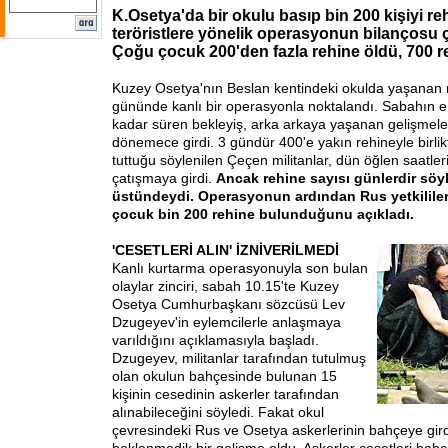
K.Osetya'da bir okulu basıp bin 200 kişiyi re
teröristlere yönelik operasyonun bilançosu ç
Çoğu çocuk 200'den fazla rehine öldü, 700 r
Kuzey Osetya'nın Beslan kentindeki okulda yaşanan r
gününde kanlı bir operasyonla noktalandı. Sabahın e
kadar süren bekleyiş, arka arkaya yaşanan gelişmeler
dönemece girdi. 3 gündür 400'e yakın rehineyle birlikt
tuttuğu söylenilen Çeçen militanlar, dün öğlen saatler
çatışmaya girdi.
Ancak rehine sayısı günlerdir söy
üstündeydi. Operasyonun ardından Rus yetkililer
çocuk bin 200 rehine bulunduğunu açıkladı.
'CESETLERİ ALIN' İZNİ
VERİLMEDİ
Kanlı kurtarma operasyonuyla son bulan
olaylar zinciri, sabah 10.15'te Kuzey
Osetya Cumhurbaşkanı sözcüsü Lev
Dzugeyev'in eylemcilerle anlaşmaya
varıldığını açıklamasıyla başladı.
Dzugeyev, militanlar tarafından tutulmuş
olan okulun bahçesinde bulunan 15
kişinin cesedinin askerler tarafından
alınabileceğini söyledi. Fakat okul
çevresindeki Rus ve Osetya askerlerinin bahçeye gird