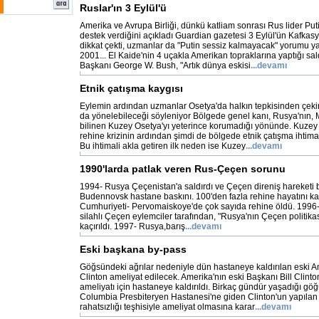
Ruslar'ın 3 Eylül'ü
Amerika ve Avrupa Birliği, dünkü katliam sonrası Rus lider Pu
destek verdiğini açıkladı Guardian gazetesi 3 Eylül'ün Kafkasy
dikkat çekti, uzmanlar da "Putin sessiz kalmayacak" yorumu yap
2001... El Kaide'nin 4 uçakla Amerikan topraklarına yaptığı sal
Başkanı George W. Bush, "Artık dünya eskisi
...devamı
Etnik çatışma kaygısı
Eylemin ardından uzmanlar Osetya'da halkın tepkisinden çeki
da yönelebileceği söyleniyor Bölgede genel kanı, Rusya'nın, 
bilinen Kuzey Osetya'yı yeterince korumadığı yönünde. Kuze
rehine krizinin ardından şimdi de bölgede etnik çatışma ihtimal
Bu ihtimali akla getiren ilk neden ise Kuzey
...devamı
1990'larda patlak veren Rus-Çeçen sorunu
1994- Rusya Çeçenistan'a saldırdı ve Çeçen direniş hareketi 
Budennovsk hastane baskını. 100'den fazla rehine hayatını ka
Cumhuriyeti- Pervomaiskoye'de çok sayıda rehine öldü. 1996-
silahlı Çeçen eylemciler tarafından, "Rusya'nın Çeçen politika
kaçırıldı. 1997- Rusya,barış
...devamı
Eski başkana by-pass
Göğsündeki ağrılar nedeniyle dün hastaneye kaldırılan eski A
Clinton ameliyat edilecek. Amerika'nın eski Başkanı Bill Clint
ameliyatı için hastaneye kaldırıldı. Birkaç gündür yaşadığı göğü
Columbia Presbiteryen Hastanesi'ne giden Clinton'un yapıla
rahatsızlığı teşhisiyle ameliyat olmasına karar
...devamı