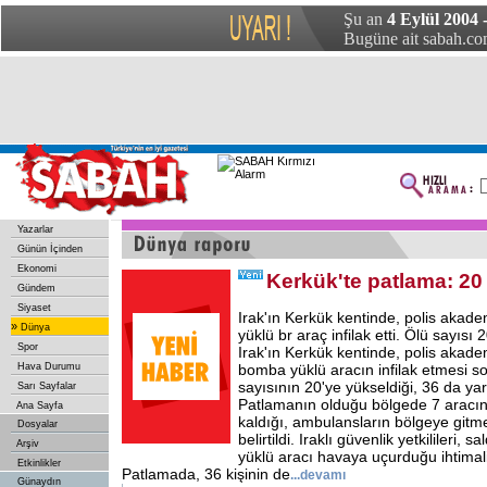
Şu an
4 Eylül 2004 
Bugüne ait sabah.com
Yazarlar
Günün İçinden
Ekonomi
Kerkük'te patlama: 20
Gündem
Siyaset
Irak'ın Kerkük kentinde, polis akad
»
Dünya
yüklü br araç infilak etti. Ölü sayısı 
Spor
Irak'ın Kerkük kentinde, polis akade
Hava Durumu
bomba yüklü aracın infilak etmesi s
sayısının 20'ye yükseldiği, 36 da yaral
Sarı Sayfalar
Patlamanın olduğu bölgede 7 aracın 
Ana Sayfa
kaldığı, ambulansların bölgeye gitm
Dosyalar
belirtildi. Iraklı güvenlik yetkilileri,
Arşiv
yüklü aracı havaya uçurduğu ihtimal
Etkinlikler
Patlamada, 36 kişinin de
...devamı
Günaydın