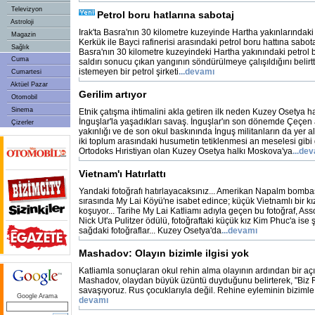
Televizyon
Petrol boru hatlarına sabotaj
Astroloji
Irak'ta Basra'nın 30 kilometre kuzeyinde Hartha yakınlarındaki 
Magazin
Kerkük ile Bayci rafinerisi arasındaki petrol boru hattına sabota
Sağlık
Basra'nın 30 kilometre kuzeyindeki Hartha yakınındaki petrol b
Cuma
saldırı sonucu çıkan yangının söndürülmeye çalışıldığını belirt
istemeyen bir petrol şirketi
...devamı
Cumartesi
Aktüel Pazar
Gerilim artıyor
Otomobil
Sinema
Etnik çatışma ihtimalini akla getiren ilk neden Kuzey Osetya ha
İnguşlar'la yaşadıkları savaş. İnguşlar'ın son dönemde Çeçen a
Çizerler
yakınlığı ve de son okul baskınında İnguş militanların da yer 
iki toplum arasındaki husumetin tetiklenmesi an meselesi gib
Ortodoks Hıristiyan olan Kuzey Osetya halkı Moskova'ya
...de
Vietnam'ı Hatırlattı
Yandaki fotoğrafı hatırlayacaksınız... Amerikan Napalm bomba
sırasında My Lai Köyü'ne isabet edince; küçük Vietnamlı bir kız 
koşuyor... Tarihe My Lai Katliamı adıyla geçen bu fotoğraf, As
Nick Ut'a Pulitzer ödülü, fotoğraftaki küçük kız Kim Phuc'a ise ş
sağdaki fotoğraflar... Kuzey Osetya'da
...devamı
Mashadov: Olayın bizimle ilgisi yok
Katliamla sonuçlaran okul rehin alma olayının ardından bir a
Mashadov, olaydan büyük üzüntü duyduğunu belirterek, "Biz 
savaşıyoruz. Rus çocuklarıyla değil. Rehine eyleminin bizimle i
Google Arama
devamı