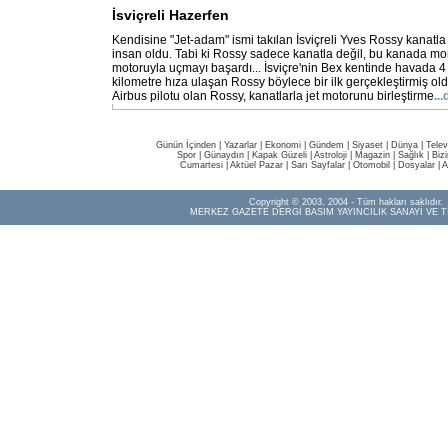
İsviçreli Hazerfen
Kendisine "Jet-adam" ismi takılan İsviçreli Yves Rossy kanatl
insan oldu. Tabi ki Rossy sadece kanatla değil, bu kanada mon
motoruyla uçmayı başardı... İsviçre'nin Bex kentinde havada 4
kilometre hıza ulaşan Rossy böylece bir ilk gerçekleştirmiş old
Airbus pilotu olan Rossy, kanatlarla jet motorunu birleştirme
..
Günün İçinden
|
Yazarlar
|
Ekonomi
|
Gündem
|
Siyaset
|
Dünya |
Telev
Spor
|
Günaydın
|
Kapak Güzeli
|
Astroloji
|
Magazin
|
Sağlık
|
Biz
Cumartesi
|
Aktüel Pazar
|
Sarı Sayfalar
|
Otomobil
|
Dosyalar
|
A
Copyright © 2003, 2004 - Tüm hakları saklıdır.
MERKEZ GAZETE DERGİ BASIM YAYINCILIK SANAYİ VE T