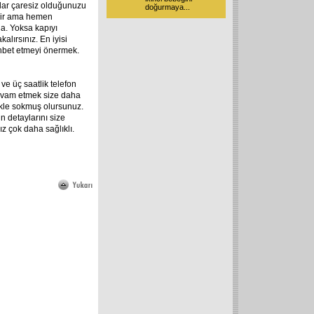
adar çaresiz olduğunuzu
doğurmaya
...
bilir ama hemen
la. Yoksa kapıyı
kalırsınız. En iyisi
ohbet etmeyi önermek.
ve üç saatlik telefon
evam etmek size daha
şekle sokmuş olursunuz.
 detaylarını size
 çok daha sağlıklı.