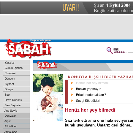
Şu an
4 Eylül 2004 
Bugüne ait sabah.com
Yazarlar
Günün İçinden
Ekonomi
Gündem
Henüz her şey bitmedi
Siyaset
Bunları yapmayın
Dünya
Erkek neden aldatır?
Spor
Hava Durumu
Sevgi Sözcükleri
Sarı Sayfalar
Henüz her şey bitmedi
Ana Sayfa
Dosyalar
Sizi terk etti ama onu hala seviyorsu
Arşiv
kuralı uygulayın. Umarız geri döner..
Etkinlikler
Atina 2004