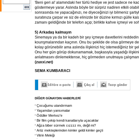
'Beni geri al' alamındaki her türlü hediye ve jest sadece ne k
göstermeye yarar. Aslında böyle bir sürpriz nadiren etkili ola
sonrasında ne yapacağınızı, ne diyeceğinizi iyi bilmeniz şartıy
suratınıza çarpar ve siz de elinizde bir düzine kırmızı gülle kala
zamanı geldiğinde bir telefon açıp; birlikte kahve içmeyi ve s
5) Arkadaş kalmayın
Sinemaya ya da bir kadeh bir şey içmeye davetlerini reddedin 
kounşmalarından kaçının. Onu bu şekilde de olsa görmeye d
kolay görünebilir ama aslında ilişkinizi hiç istemediğiniz bir 
Onu her gün görüp dokunamamak, başkasıyla yaşadığı ilişkinin
anlatmasını dinlemektense, hiç görmeden unutmaya çalışmanız
(zuxxi.net)
SEMA KUMBARACI
DİĞER GÜNAYDIN HABERLERİ
Çocuğumu utandırmam
Yaşamdan yansımalar
Ödüller Merkez'e
Bir film çekip kendi kanatlarıyla uçacaklar
Ağza biber sürmek cızzzz mı, değil mi?
Artiz mekteplerinden kimler geldi kimler geçti
Vitrin Meleği