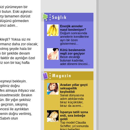
nizi yürümeyen bir
i bulun. Eski aşkınızı
arşı tamamen dürüst
 gülüşünü görmeden
nci adım...
Enerjik anneler
nasıl besleniyor?
Doğum sonrasında
annelerin kendilerine
kleşti? Yoksa siz mi
ayrı bir özen
göstermesi
...
dırmanız daha zor olacak;
kılmış şeyde hala bir
Kötü beslenenin
lı bir şekilde devam
regli zor geçiyor
Besin eksikliği
ktör de ayrılığın özel
bulunan kadınlar,
z son bir kaç hafta
adet dönemi öncesi
...
nleşmeyi bekleyin.
Aradan yıllar geçti
giliniz doğru
seksapellik
es almaya ihtiyacı var.
keşfedildi
issetmesidir. Bırakın
Sanat dünyasına
adım attıklarında
n. Bir yığın şekilsiz
biraz küçüktüler,
geçirsin, sıkışmış
biraz da acemi...
cesi ile ayrılıktan
İspanya tatili sona
menin doğru verilmiş,
erdi, sıra bebeğe
Sabırlı olun
geldi
Top model Claudia
Schiffer, yıl sonunda
ikinci bebeğini