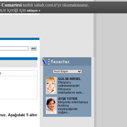
- Cumartesi
tarihli sabah.com.tr'yi okumaktasınız.
.tr içeriği için
tıklayın »
GÜLSE BİRSEL
Okuyucu
velinimetimizdir!
Okuyucu
mektuplarını asla
...
AYŞE TÜTER
Kimyonlu erikli bamya
Isıtılmış
zeytinyağında
soğanı
...
nuz. Aşağıdaki 5 altın