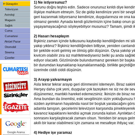
1) Ne istiyorsunuz?
»
Günaydın
Sorunu doğru teşhis edin. Sadece onurunuz kırıldı diye kendi
Televizyon
ilişkiye mahkum etmeyin. Siz de gidip kendinize yeni bir sevgil
Astroloji
geri kazanmak istiyorsanız kendinize, duygularınıza ve ona k
Magazin
olmanız gerekir. Aynada kendi gözlerinizin içine bakıp onun
Sağlık
yaşayamayacağınızı söyleyebiliyor musunuz? Tamam, şimdi iki
Cuma
2) Hasarı hesaplayın
Cumartesi
İlişkiniz zaman içinde tutkusunu kaybedip kendiliğinden mi sili
Aktüel Pazar
yakıp yıktınız? İlişkiniz kendiliğinden bittiyse, yeniden canlan
Otomobil
bir şekilde eceli gelmiş ve ölmüş gibi düşünün. Oysa yakılıp yı
Sinema
kıvılcım olabilir zira siz mahfetmediyseniz belki şu anda sağlık
Çizerler
ediyor olacaktı. Gözönünde bulundurmanız gereken bir başka fa
bir durumdan kaynaklanıp kaynaklanmadığı. birlikte geçirdiğini
üzerinde ciddi ciddi düşünün.
3) Arayıp yalvarmayın
Asla tekrar tekrar arayıp geri dönmesini istemeyin. Biraz saki
Herşey daha çok yeni, duygular çok tazeyken ne siz ne de sev
düşünemez, mantıklı hareket edemezsiniz. İkinizin de biraz nef
Ama bundan da önemlisi, eski sevgilinizin sizin yokluğunuzu h
sizden ayrılmanın hayatında nasıl bir boşluk yaratacağını görsü
adamla tanışsın, gecelerini televizyon karşısında pinekleyerek 
kavanoz kapaklarını kendisi açmak zorunda kalsın. Ayrılıktan ön
sonrasını karşılaştıracak zamanı olsun. Yeniden bir araya gel
akıllı bir karar olabilmesi için zamana ve mesafeye ihtiyaç var. 
4) Hediye işe yaramaz
Google Arama