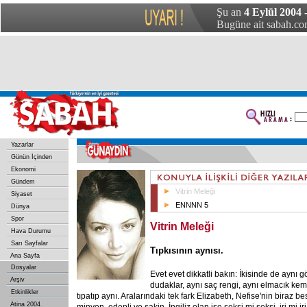
Şu an
4 Eylül 2004 
Bugüne ait sabah.com
Yazarlar
Günün İçinden
Ekonomi
Gündem
Vitrin Meleği
Siyaset
ENNNN 5
Dünya
Spor
Vitrin Meleği
Hava Durumu
Sarı Sayfalar
Tıpkısının aynısı.
Ana Sayfa
Dosyalar
Evet evet dikkatli bakın: İkisinde de aynı 
Arşiv
dudaklar, aynı saç rengi, aynı elmacık kemi
Etkinlikler
tıpatıp aynı. Aralarındaki tek fark Elizabeth, Nefise'nin biraz b
Atina 2004