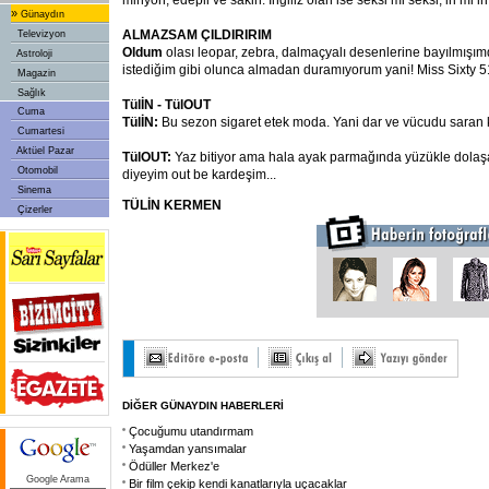
minyon, edepli ve sakin. İngiliz olan ise seksi mi seksi, iri mi iri.
»
Günaydın
ALMAZSAM ÇILDIRIRIM
Televizyon
Oldum
olası leopar, zebra, dalmaçyalı desenlerine bayılmışım
Astroloji
istediğim gibi olunca almadan duramıyorum yani! Miss Sixty 5
Magazin
Sağlık
TülİN - TülOUT
Cuma
TülİN:
Bu sezon sigaret etek moda. Yani dar ve vücudu saran ka
Cumartesi
Aktüel Pazar
TülOUT:
Yaz bitiyor ama hala ayak parmağında yüzükle dola
Otomobil
diyeyim out be kardeşim...
Sinema
TÜLİN KERMEN
Çizerler
DİĞER GÜNAYDIN HABERLERİ
Çocuğumu utandırmam
Yaşamdan yansımalar
Ödüller Merkez'e
Google Arama
Bir film çekip kendi kanatlarıyla uçacaklar