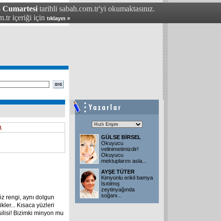
- Cumartesi
tarihli sabah.com.tr'yi okumaktasınız.
.tr içeriği için
tıklayın »
GÜLSE BİRSEL
Okuyucu
velinimetimizdir!
Okuyucu
mektuplarını asla
...
AYŞE TÜTER
Kimyonlu erikli bamya
Isıtılmış
zeytinyağında
soğanı
...
göz rengi, aynı dolgun
kler... Kısaca yüzleri
esilisi! Bizimki minyon mu