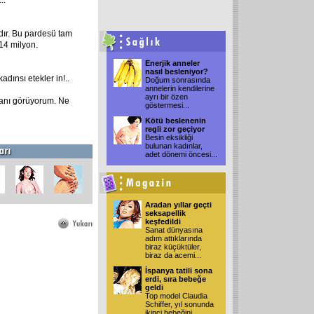
..
dır. Bu pardesü tam
14 milyon.
Enerjik anneler
nasıl besleniyor?
dınsı etekler in!..
Doğum sonrasında
annelerin kendilerine
ayrı bir özen
şanı görüyorum. Ne
göstermesi
...
Kötü beslenenin
regli zor geçiyor
Besin eksikliği
bulunan kadınlar,
adet dönemi öncesi
...
Aradan yıllar geçti
seksapellik
keşfedildi
Sanat dünyasına
adım attıklarında
biraz küçüktüler,
biraz da acemi...
İspanya tatili sona
erdi, sıra bebeğe
geldi
Top model Claudia
Schiffer, yıl sonunda
ikinci bebeğini