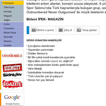
»
biletlerini erken alanlar, konseri ucuza izleyecek. 6 yı
Günaydın
Spor Salonu'nda Türk hayranlarıyla buluşan grup, so
Televizyon
Outnumbered Never Outgunned' ile müzik listelerini al
Astroloji
Magazin
Bülent İPEK- MAGAZİN
Sağlık
Cuma
Cumartesi
Aktüel Pazar
Otomobil
DİĞER GÜNAYDIN HABERLERİ
Sinema
Çizerler
Çocuğumu utandırmam
Yaşamdan yansımalar
Ödüller Merkez'e
Bir film çekip kendi kanatlarıyla uçacaklar
Ağza biber sürmek cızzzz mı, değil mi?
Artiz mekteplerinden kimler geldi kimler geçti
Vitrin Meleği
İstanbullular komediye doyacak
'Türk Lions'lar çok iyi çalışıyor
Henüz her şey bitmedi
Google Arama