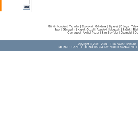
Günün İçinden
|
Yazarlar
|
Ekonomi
|
Gündem
|
Siyaset
|
Dünya |
Telev
Spor
|
Günaydın
|
Kapak Güzeli
|
Astroloji
|
Magazin
|
Sağlık
|
Biz
Cumartesi
|
Aktüel Pazar
|
Sarı Sayfalar
|
Otomobil
|
Do
Copyright © 2003, 2004 - Tüm hakları saklıdır.
MERKEZ GAZETE DERGİ BASIM YAYINCILIK SANAYİ VE T