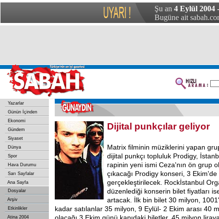
Şu an
4 Eylül 2004 
Bugüne ait sabah.com
Yazarlar
Günün İçinden
Ekonomi
Dijital punkçılar geliyor
Gündem
Siyaset
Matrix filminin müziklerini yapan gr
Dünya
dijital punkçı topluluk Prodigy, İstanb
Spor
rapinin yeni ismi Ceza'nın ön grup 
Hava Durumu
çıkacağı Prodigy konseri, 3 Ekim'd
Sarı Sayfalar
gerçekleştirilecek. Rockİstanbul Or
Ana Sayfa
düzenlediği konserin bilet fiyatları i
Dosyalar
artacak. İlk bin bilet 30 milyon, 1001'
Arşiv
kadar satılanlar 35 milyon, 9 Eylül- 2 Ekim arası 40 
Etkinlikler
olacağı 3 Ekim günü kapıdaki biletler, 45 milyon liray
Atina 2004