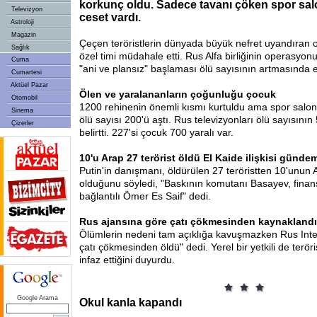
korkunç oldu. Sadece tavanı çöken spor sal
Televizyon
ceset vardı.
Astroloji
Magazin
Çeçen teröristlerin dünyada büyük nefret uyandıran o
Sağlık
özel timi müdahale etti. Rus Alfa birliğinin operasyon
Cuma
"ani ve plansız" başlaması ölü sayısının artmasında et
Cumartesi
Aktüel Pazar
Ölen ve yaralananların çoğunluğu çocuk
Otomobil
1200
rehinenin önemli kısmı kurtuldu ama spor salo
Sinema
ölü sayısı 200'ü aştı. Rus televizyonları ölü sayısının
Çizerler
belirtti. 227'si çocuk 700 yaralı var.
10'u Arap 27 terörist öldü El Kaide ilişkisi günde
Putin'in danışmanı, öldürülen 27 teröristten 10'unun 
olduğunu söyledi, "Baskının komutanı Basayev, finan
bağlantılı Ömer Es Saif" dedi.
Rus ajansına göre çatı çökmesinden kaynaklandı
Ölümlerin nedeni tam açıklığa kavuşmazken Rus Inte
çatı çökmesinden öldü" dedi. Yerel bir yetkili de teröris
infaz ettiğini duyurdu.
Google Arama
Okul kanla kapandı