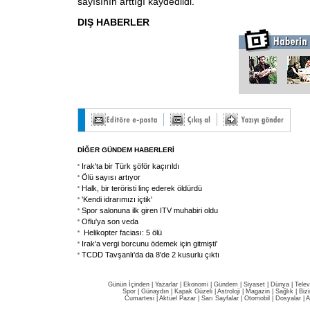
sayısının arttığı kaydedildi.
DIŞ HABERLER
DİĞER GÜNDEM HABERLERİ
Irak'ta bir Türk şöför kaçırıldı
Ölü sayısı artıyor
Halk, bir teröristi linç ederek öldürdü
'Kendi idrarımızı içtik'
Spor salonuna ilk giren ITV muhabiri oldu
Oflu'ya son veda
Helikopter faciası: 5 ölü
Irak'a vergi borcunu ödemek için gitmişti'
TCDD Tavşanlı'da da 8'de 2 kusurlu çıktı
Günün İçinden
|
Yazarlar
|
Ekonomi
|
Gündem
|
Siyaset
|
Dünya |
Telev
Spor
|
Günaydın
|
Kapak Güzeli
|
Astroloji
|
Magazin
|
Sağlık
|
Biz
Cumartesi
|
Aktüel Pazar
|
Sarı Sayfalar
|
Otomobil
|
Dosyalar
|
A