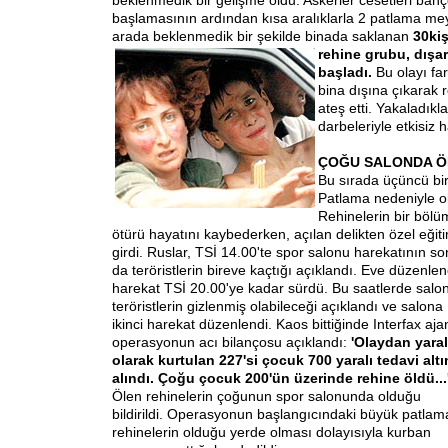
beklenmedik bir gelişme oldu. Askerler cesetleri ba
başlamasının ardından kısa aralıklarla 2 patlama me
arada beklenmedik bir şekilde binada saklanan
30
ki
rehine grubu, dışa
başladı.
Bu olayı far
bina dışına çıkarak 
ateş etti. Yakaladıkla
darbeleriyle etkisiz h
ÇOĞU SALONDA 
Bu sırada üçüncü bir
Patlama nedeniyle ok
Rehinelerin bir böl
ötürü hayatını kaybederken, açılan delikten özel eğiti
girdi. Ruslar, TSİ 14.00'te spor salonu harekatının so
da teröristlerin bir
eve kaçtığı açıklandı. Eve düzenle
harekat TSİ 20.00'ye kadar sürdü. Bu saatlerde salo
teröristlerin gizlenmiş olabileceği açıklandı ve salona
ikinci harekat düzenlendi. Kaos bittiğinde Interfax aja
operasyonun acı bilançosu açıklandı:
'Olaydan yaral
olarak kurtulan 227'si çocuk 700 yaralı tedavi altı
alındı. Çoğu çocuk 200'ün üzerinde rehine öldü...
Ölen rehinelerin çoğunun spor salonunda olduğu
bildirildi. Operasyonun başlangıcındaki büyük patlam
rehinelerin olduğu yerde olması dolayısıyla kurban