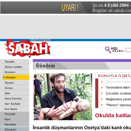
Şu an
4 Eylül 2004 
Bugüne ait sabah.com
Yazarlar
Günün İçinden
Ekonomi
»
Gündem
Okul kanla kapan
Siyaset
Teröristlerin lider
Dünya
Çocuklar sıcaktan
Spor
Hava Durumu
Mağdurlara yardı
Sarı Sayfalar
"Plansız" operas
Ana Sayfa
Okulda katli
Dosyalar
Arşiv
Etkinlikler
İnsanlık düşmanlarının Osetya'daki kanlı okul 
Günaydın