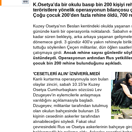
K.Osetya'da bir okulu basıp bin 200 kişiyi re
teröristlere yönelik operasyonun bilançosu ç
Çoğu çocuk 200'den fazla rehine öldü, 700 r
Kuzey Osetya'nın Beslan kentindeki okulda yaşanan r
gününde kanlı bir operasyonla noktalandı. Sabahın e
kadar süren bekleyiş, arka arkaya yaşanan gelişmeler
dönemece girdi. 3 gündür 400'e yakın rehineyle birlikt
tuttuğu söylenilen Çeçen militanlar, dün öğlen saatler
çatışmaya girdi.
Ancak rehine sayısı günlerdir söy
üstündeydi. Operasyonun ardından Rus yetkililer
çocuk bin 200 rehine bulunduğunu açıkladı.
'CESETLERİ ALIN' İZNİ
VERİLMEDİ
Kanlı kurtarma operasyonuyla son bulan
olaylar zinciri, sabah 10.15'te Kuzey
Osetya Cumhurbaşkanı sözcüsü Lev
Dzugeyev'in eylemcilerle anlaşmaya
varıldığını açıklamasıyla başladı.
Dzugeyev, militanlar tarafından tutulmuş
olan okulun bahçesinde bulunan 15
kişinin cesedinin askerler tarafından
alınabileceğini söyledi. Fakat okul
çevresindeki Rus ve Osetya askerlerinin bahçeye gird