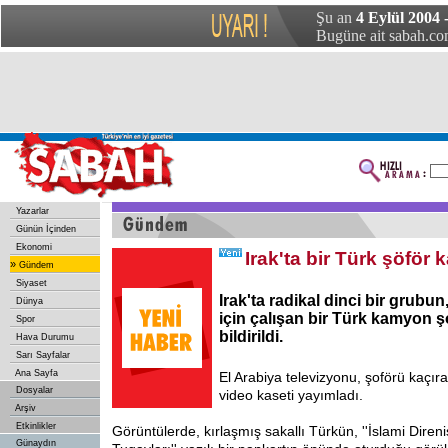
Şu an
4 Eylül 2004 
Bugüne ait sabah.com
Yazarlar
Günün İçinden
Ekonomi
Irak'ta bir Türk şöför k
»
Gündem
Siyaset
Irak'ta radikal dinci bir grubun
Dünya
için çalışan bir Türk kamyon ş
Spor
bildirildi.
Hava Durumu
Sarı Sayfalar
Ana Sayfa
El Arabiya televizyonu, şoförü kaçıra
Dosyalar
video kaseti yayımladı.
Arşiv
Etkinlikler
Görüntülerde, kırlaşmış sakallı Türkün, ''İslami Dire
Günaydın