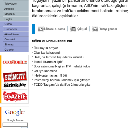
Tugayları'' yazılı bir pankartın önünde oturduğu görü
Televizyon
kaçıranlar, çalıştığı firmanın, ABD'nin Irak'taki güçleri
Astroloji
bırakmaması ve Irak'tan çekilmemesi halinde, rehine
Magazin
öldüreceklerini açıkladılar.
Sağlık
Cuma
Cumartesi
Aktüel Pazar
Otomobil
DİĞER GÜNDEM HABERLERİ
Sinema
Ölü sayısı artıyor
Çizerler
Okul kanla kapandı
Halk, bir teröristi linç ederek öldürdü
'Kendi idrarımızı içtik'
Spor salonuna ilk giren ITV muhabiri oldu
Oflu'ya son veda
Helikopter faciası: 5 ölü
Irak'a vergi borcunu ödemek için gitmişti'
TCDD Tavşanlı'da da 8'de 2 kusurlu çıktı
Google Arama