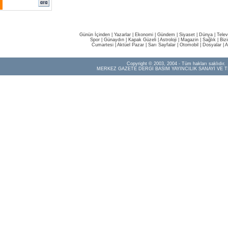
Günün İçinden
|
Yazarlar
|
Ekonomi
|
Gündem
|
Siyaset
|
Dünya |
Telev
Spor
|
Günaydın
|
Kapak Güzeli
|
Astroloji
|
Magazin
|
Sağlık
|
Biz
Cumartesi
|
Aktüel Pazar
|
Sarı Sayfalar
|
Otomobil
|
Dosyalar
|
A
Copyright © 2003, 2004 - Tüm hakları saklıdır.
MERKEZ GAZETE DERGİ BASIM YAYINCILIK SANAYİ VE T