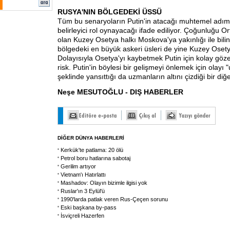
RUSYA'NIN BÖLGEDEKİ ÜSSÜ
Tüm bu senaryoların Putin'in atacağı muhtemel adım
belirleyici rol oynayacağı ifade ediliyor. Çoğunluğu O
olan Kuzey Osetya halkı Moskova'ya yakınlığı ile bilin
bölgedeki en büyük askeri üsleri de yine Kuzey Oset
Dolayısıyla Osetya'yı kaybetmek Putin için kolay göz
risk. Putin'in böylesi bir gelişmeyi önlemek için olayı "
şeklinde yansıttığı da uzmanların altını çizdiği bir diğ
Neşe MESUTOĞLU - DIŞ HABERLER
DİĞER DÜNYA HABERLERİ
Kerkük'te patlama: 20 ölü
Petrol boru hatlarına sabotaj
Gerilim artıyor
Vietnam'ı Hatırlattı
Mashadov: Olayın bizimle ilgisi yok
Ruslar'ın 3 Eylül'ü
1990'larda patlak veren Rus-Çeçen sorunu
Eski başkana by-pass
İsviçreli Hazerfen