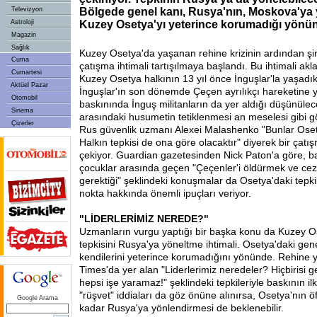
Televizyon
Bölgede genel kanı, Rusya'nın, Moskova'ya y
Astroloji
Kuzey Osetya'yı yeterince korumadığı yönü
Magazin
Sağlık
Kuzey Osetya'da yaşanan rehine krizinin ardından şi
Cuma
çatışma ihtimali tartışılmaya başlandı. Bu ihtimali akla
Cumartesi
Kuzey Osetya halkının 13 yıl önce İnguşlar'la yaşadık
Aktüel Pazar
İnguşlar'ın son dönemde Çeçen ayrılıkçı hareketine y
Otomobil
baskınında İnguş militanların da yer aldığı düşünülec
Sinema
arasındaki husumetin tetiklenmesi an meselesi gibi g
Çizerler
Rus güvenlik uzmanı Alexei Malashenko "Bunlar Osetya
Halkın tepkisi de ona göre olacaktır" diyerek bir çatış
çekiyor. Guardian gazetesinden Nick Paton'a göre, b
çocuklar arasında geçen "Çeçenler'i öldürmek ve ce
gerektiği" şeklindeki konuşmalar da Osetya'daki tepkil
nokta hakkında önemli ipuçları veriyor.
"LİDERLERİMİZ NEREDE?"
Uzmanların vurgu yaptığı bir başka konu da Kuzey O
tepkisini Rusya'ya yöneltme ihtimali. Osetya'daki ge
kendilerini yeterince korumadığını yönünde. Rehine y
Times'da yer alan "Liderlerimiz neredeler? Hiçbirisi g
hepsi işe yaramaz!" şeklindeki tepkileriyle baskının il
"rüşvet" iddiaları da göz önüne alınırsa, Osetya'nın ö
Google Arama
kadar Rusya'ya yönlendirmesi de beklenebilir.