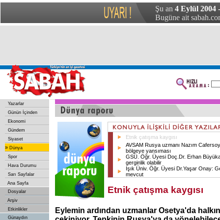
Şu an
4 Eylül 2004 
Bugüne ait sabah.com
Yazarlar
Günün İçinden
Ekonomi
Gündem
Etnik çatışma kaygısı
Siyaset
AVSAM Rusya uzmanı Nazım Cafersoy: 
»
Dünya
bölgeye yansıması
GSÜ. Öğr. Üyesi Doç.Dr. Erhan Büyüka
Spor
gerginlik olabilir
Hava Durumu
Işık Üniv. Öğr. Üyesi Dr.Yaşar Onay: Ger
mevcut
Sarı Sayfalar
Ana Sayfa
Etnik çatışma kaygısı
Dosyalar
Arşiv
Eylemin ardından uzmanlar Osetya'da halkın
Etkinlikler
Günaydın
çekiniyor. Tepkinin Rusya'ya da yönelebilec