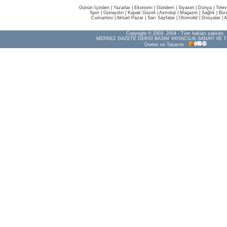
Günün İçinden
|
Yazarlar
|
Ekonomi
|
Gündem
|
Siyaset
|
Dünya |
Telev
Spor
|
Günaydın
|
Kapak Güzeli
|
Astroloji
|
Magazin
|
Sağlık
|
Biz
Cumartesi
|
Aktüel Pazar
|
Sarı Sayfalar
|
Otomobil
|
Dosyalar
|
A
Copyright © 2003, 2004 - Tüm hakları saklıdır.
MERKEZ GAZETE DERGİ BASIM YAYINCILIK SANAYİ VE T
Üretim ve Tasarım