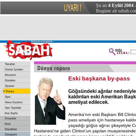
Şu an
4 Eylül 2004 
Bugüne ait sabah.com
Yazarlar
Günün İçinden
Ekonomi
Eski başkana by-pass
Gündem
Siyaset
Göğsündeki ağrılar nedeniyl
»
Dünya
kaldırılan eski Amerikan Başka
Spor
ameliyat edilecek.
Hava Durumu
Sarı Sayfalar
Ana Sayfa
Amerika'nın eski Başkanı Bill Clint
Dosyalar
pass ameliyatı için hastaneye kaldır
Arşiv
yaşadığı göğüs ağrısı şikayetiyle 
Etkinlikler
Hastanesi'ne giden Clinton'un yapılan muayenesinde k
Günaydın