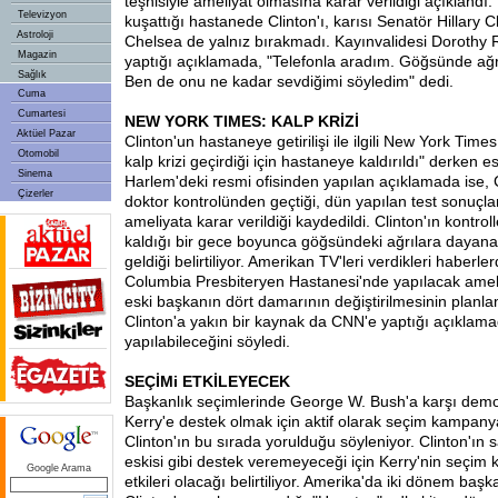
teşhisiyle ameliyat olmasına karar verildiği açıkland
Televizyon
kuşattığı hastanede Clinton'ı, karısı Senatör Hillary Cl
Astroloji
Chelsea de yalnız bırakmadı. Kayınvalidesi Dorothy
Magazin
yaptığı açıklamada, "Telefonla aradım. Göğsünde ağrı 
Sağlık
Ben de onu ne kadar sevdiğimi söyledim" dedi.
Cuma
Cumartesi
NEW YORK TIMES: KALP KRİZİ
Aktüel Pazar
Clinton'un hastaneye getirilişi ile ilgili New York Time
Otomobil
kalp krizi geçirdiği için hastaneye kaldırıldı" derken 
Sinema
Harlem'deki resmi ofisinden yapılan açıklamada ise, 
Çizerler
doktor kontrolünden geçtiği, dün yapılan test sonuçla
ameliyata karar verildiği kaydedildi. Clinton'ın kontr
kaldığı bir gece boyunca göğsündeki ağrılara daya
geldiği belirtiliyor. Amerikan TV'leri verdikleri haberl
Columbia Presbiteryen Hastanesi'nde yapılacak amel
eski başkanın dört damarının değiştirilmesinin planland
Clinton'a yakın bir kaynak da CNN'e yaptığı açıklam
yapılabileceğini söyledi.
SEÇİMi ETKİLEYECEK
Başkanlık seçimlerinde George W. Bush'a karşı dem
Kerry'e destek olmak için aktif olarak seçim kampany
Clinton'ın bu sırada yorulduğu söyleniyor. Clinton'ın
eskisi gibi destek veremeyeceği için Kerry'nin seçi
Google Arama
etkileri olacağı belirtiliyor. Amerika'da iki dönem başk