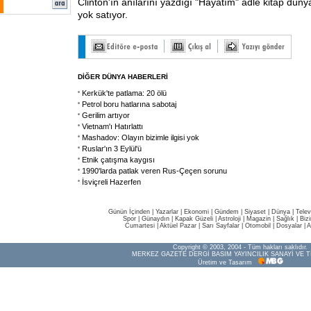
Clinton'ın anılarını yazdığı "Hayatım" adle kitap düny
yok satıyor.
DİĞER DÜNYA HABERLERİ
Kerkük'te patlama: 20 ölü
Petrol boru hatlarına sabotaj
Gerilim artıyor
Vietnam'ı Hatırlattı
Mashadov: Olayın bizimle ilgisi yok
Ruslar'ın 3 Eylül'ü
Etnik çatışma kaygısı
1990'larda patlak veren Rus-Çeçen sorunu
İsviçreli Hazerfen
Günün İçinden
|
Yazarlar
|
Ekonomi
|
Gündem
|
Siyaset
|
Dünya |
Telev
Spor
|
Günaydın
|
Kapak Güzeli
|
Astroloji
|
Magazin
|
Sağlık
|
Biz
Cumartesi
|
Aktüel Pazar
|
Sarı Sayfalar
|
Otomobil
|
Dosyalar
|
A
Copyright © 2003, 2004 - Tüm hakları saklıdır.
MERKEZ GAZETE DERGİ BASIM YAYINCILIK SANAYİ VE T
Üretim ve Tasarım