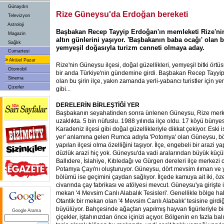
Günaydın
Rize Güneysu'da Erdoğan bereketi
Televizyon
Astroloji
Başbakan Recep Tayyip Erdoğan'ın memleketi Rize'nin
Magazin
altın günlerini yaşıyor. 'Başbakanın baba ocağı' olan b
Sağlık
yemyeşil doğasıyla turizm cenneti olmaya aday.
Cumartesi
»
Aktüel Pazar
Rize'nin Güneysu ilçesi, doğal güzellikleri, yemyeşil bitki örtüs
Otomobil
bir anda Türkiye'nin gündemine girdi. Başbakan Recep Tayyi
Sinema
olan bu şirin ilçe, yakın zamanda yerli-yabancı turistler için y
Çizerler
gibi...
DERELERİN BİRLEŞTİĞİ YER
Başbakanın seyahatinden sonra ünlenen Güneysu, Rize merk
uzaklıkta. 5 bin nüfuslu. 1988 yılında ilçe oldu. 17 köyü bünye
Karadeniz ilçesi gibi doğal güzellikleriyle dikkat çekiyor. Eski is
yer' anlamına gelen Rumca adıyla 'Potomya' olan Güneysu, böl
yapılan ilçesi olma özelliğini taşıyor. İlçe, engebeli bir arazi ya
düzlük arazi hiç yok. Güneysu'da vadi aralarından büyük küçük
Ballıdere, İslahiye, Kıbledağı ve Gürgen dereleri ilçe merkezi 
Potamya Çayı'nı oluşturuyor. Güneysu, dört mevsim ılıman ve y
bölümü ise geçimini çaydan sağlıyor. İlçede kamuya ait iki, öze
civarında çay fabrikası ve atölyesi mevcut. Güneysu'ya girişte i
mekan '4 Mevsim Canlı Alabalık Tesisleri'. Genellikle bölge hal
Otantik bir mekan olan '4 Mevsim Canlı Alabalık' tesisine girdi
büyülüyor. Bahçesinde ağaçtan yapılmış hayvan figürleriyle b
Google Arama
çiçekler, iştahınızdan önce içinizi açıyor. Bölgenin en fazla balı