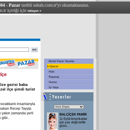
04 - Pazar
tarihli sabah.com.tr'yi okumaktasınız.
.tr içeriği için
tıklayın »
Aktüel Pazar Yazarlar
»
Güncel
Hobi
ilçe
Röportaj
Gurme
ize gezisi baba
İyi Yaşa
el ilçe şimdi turist
sıcakkanlı insanlarıyla
şbakan Recep Tayyip
ok yakın zamanda yerli
BALÇİÇEK PAMİR
gibi...
11 Eylül Amerikalılar
için yas değil defile
günü
...