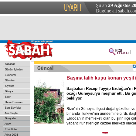
Şu an
29 Ağustos 20
Bugüne ait sabah.com
Yazarlar
Günün İçinden
Ekonomi
Başına talih kuşu konan yeşil 
Gündem
Siyaset
Başbakan Recep Tayyip Erdoğan'ın R
Dünya
ocağı Güneysu'yu meşhur etti. Bu güz
Spor
bekliyor.
Hava Durumu
Sarı Sayfalar
Rize'nin Güneysu ilçesi doğal güzelleri ve 
bir anda Türkiye'nin gündemine girdi. Ba
Ana Sayfa
Erdoğan'ın memleketi olan bu şirin ilçe ç
Dosyalar
yabancı turistler için cazibe merkezi olacak 
Arşiv
Etkinlikler
***
Atina 2004