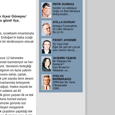
REFİK DURBAŞ
Kentler ve edebiyat
Doğu ve Batı Almanya
birleşmeden
...
 ilçesi Güneysu'
u güzel ilçe,
ATİLLA DORSAY
Antalya Festivali'nin
41 yıllık hikayesi
Bu yıl 41.
ü, sıcakkanlı insanlarıyla
p Erdoğan'ın baba ocağı
FİKRET AYDEMİR
eni bir destinasyon olacak
35 Yaşa Dair
Eğer bir gün bir çocuk
size 'amca' derse,
...
eze 12 kilometre
YASEMİN TAŞKIN
Bir Kitaptan Ne
sinde barındırıyor ve her
Beklenir?
mi, 'derelerin birleştiği
Dan Brown'ın
genin en fazla yatırım
'Melekler ve
...
pısına sahip, çıplak,
STELYO
 çok sayıda dere akıyor.
BERBERAKİS
1896'dan Bu Yana
civarlarında birleşerek
Olimpiyatlar
ağışlı. Halkın büyük bir
1896
...
l sektöre ait 40
lk göze çarpan ilk ve tek
kına hizmet veriyor.
ğinizde görüntü sizi
irleşen rengarenk
k çeşidinin yapıldığı tek