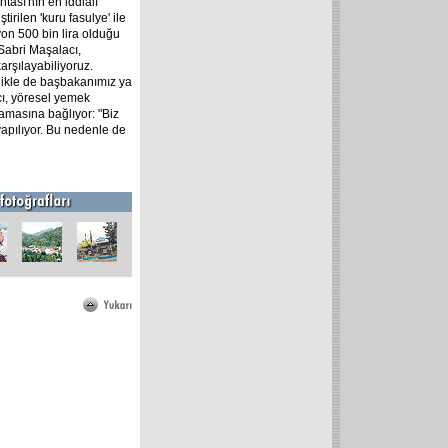
ası'nın en iddialı
irilen 'kuru fasulye' ile
yon 500 bin lira olduğu
 Sabri Maşalacı,
arşılayabiliyoruz.
ellikle de başbakanımız ya
cı, yöresel yemek
amasına bağlıyor: "Biz
yapılıyor. Bu nedenle de