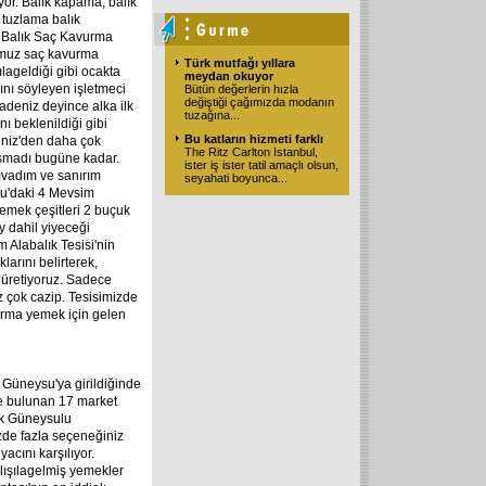
yor. Balık kapama, balık
, tuzlama balık
le Balık Saç Kavurma
ğumuz saç kavurma
Türk mutfağı yıllara
lageldiği gibi ocakta
meydan okuyor
rını söyleyen işletmeci
Bütün değerlerin hızla
değiştiği çağımızda modanın
deniz deyince alka ilk
tuzağına
...
nı beklenildiği gibi
Bu katların hizmeti farklı
deniz'den daha çok
The Ritz Carlton Istanbul,
raşmadı bugüne kadar.
ister iş ister tatil amaçlı olsun,
sıvadım ve sanırım
seyahati boyunca
...
su'daki 4 Mevsim
yemek çeşitleri 2 buçuk
ey dahil yiyeceği
 Alabalık Tesisi'nin
larını belirterek,
e üretiyoruz. Sadece
z çok cazip. Tesisimizde
vurma yemek için gelen
i Güneysu'ya girildiğinde
de bulunan 17 market
ok Güneysulu
zde fazla seçeneğiniz
yacını karşılıyor.
lışılagelmiş yemekler