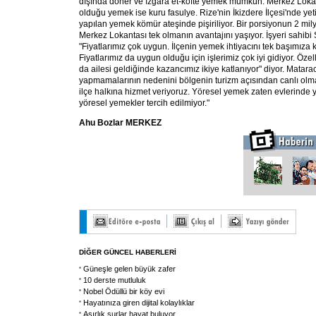
dışında döner ve ızgara et-köfte yemek mümkün. Merkez Lokant
olduğu yemek ise kuru fasulye. Rize'nin İkizdere İlçesi'nde yetişt
yapılan yemek kömür ateşinde pişiriliyor. Bir porsiyonun 2 mil
Merkez Lokantası tek olmanın avantajını yaşıyor. İşyeri sahibi
"Fiyatlarımız çok uygun. İlçenin yemek ihtiyacını tek başımıza k
Fiyatlarımız da uygun olduğu için işlerimiz çok iyi gidiyor. Öz
da ailesi geldiğinde kazancımız ikiye katlanıyor" diyor. Matara
yapmamalarının nedenini bölgenin turizm açısından canlı olm
ilçe halkına hizmet veriyoruz. Yöresel yemek zaten evlerinde 
yöresel yemekler tercih edilmiyor."
Ahu Bozlar MERKEZ
DİĞER GÜNCEL HABERLERİ
Güneşle gelen büyük zafer
10 derste mutluluk
Nobel Ödüllü bir köy evi
Hayatınıza giren dijital kolaylıklar
Asırlık surlar hayat buluyor