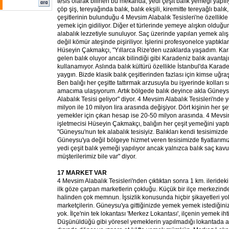
tesis olarak bilinen bu mekanda, yedi çeşit balık yemeği yapılı
çöp şiş, tereyağında balık, balık ekşili, kiremitte tereyağlı balık
çeşitlerinin bulunduğu 4 Mevsim Alabalık Tesisleri'ne özellik
yemek için gidiliyor. Diğer et türlerinde yemeye alışkın oldu
alabalık lezzetiyle sunuluyor. Saç üzerinde yapılan yemek alışı
değil kömür ateşinde pişiriliyor. İşlerini profesyonelce yaptıkla
Hüseyin Çakmakçı, "Yıllarca Rize'den uzaklarda yaşadım. Kara
gelen balık oluyor ancak bilindiği gibi Karadeniz balık avantajı
kullanamıyor. Aslında balık kültürü özellikle İstanbul'da Kara
yaygın. Bizde klasik balık çeşitlerinden fazlası için kimse uğ
Ben balığı her çeşitte tattırmak arzusuyla bu işyerinde kolları 
amacıma ulaşıyorum. Artık bölgede balık deyince akla Güney
Alabalık Tesisi geliyor" diyor. 4 Mevsim Alabalık Tesisleri'nde 
milyon ile 10 milyon lira arasında değişiyor. Dört kişinin her ş
yemekler için çıkan hesap ise 20-50 milyon arasında. 4 Mevsim
işletmecisi Hüseyin Çakmakçı, balığın her çeşit yemeğini yaptık
"Güneysu'nun tek alabalık tesisiyiz. Balıkları kendi tesisimizd
Güneysu'ya değil bölgeye hizmet veren tesisimizde fiyatlarımı
yedi çeşit balık yemeği yapılıyor ancak yalnızca balık saç ka
müşterilerimiz bile var" diyor.
17 MARKET VAR
4 Mevsim Alabalık Tesisleri'nden çıktıktan sonra 1 km. ileridek
ilk göze çarpan marketlerin çokluğu. Küçük bir ilçe merkezin
halinden çok memnun. İşsizlik konusunda hiçbir şikayetleri y
marketçilerin. Güneysu'ya gittiğinizde yemek yemek istediğini
yok. İlçe'nin tek lokantası 'Merkez Lokantası', ilçenin yemek ihti
Düşünüldüğü gibi yöresel yemeklerin yapılmadığı lokantada a