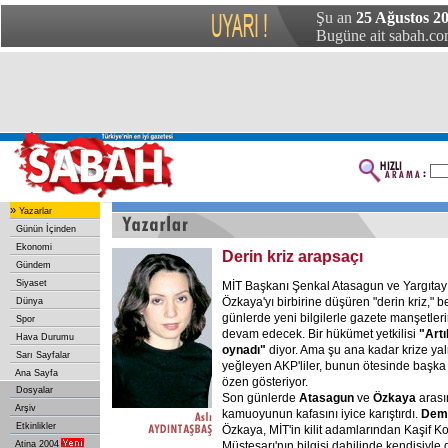
Şu an
25 Ağustos 2
Bugüne ait sabah.com
»
Yazarlar
Günün İçinden
Ekonomi
Derin kriz arapsaçı
Gündem
Siyaset
MİT Başkanı Şenkal Atasagun ve Yargıtay
Özkaya'yı birbirine düşüren "derin kriz," b
Dünya
günlerde yeni bilgilerle gazete manşetle
Spor
devam edecek. Bir hükümet yetkilisi
"Artı
Hava Durumu
oynadı"
diyor. Ama şu ana kadar krize yal
Sarı Sayfalar
yeğleyen AKP'liler, bunun ötesinde baş
Ana Sayfa
özen gösteriyor.
Dosyalar
Son günlerde
Atasagun
ve
Özkaya
arası
Arşiv
kamuoyunun kafasını iyice karıştırdı.
Deme
Etkinlikler
Özkaya, MİT'in kilit adamlarından Kaşif 
Atina 2004
Müsteşarı'nın bilgisi dahilinde kendisiyle