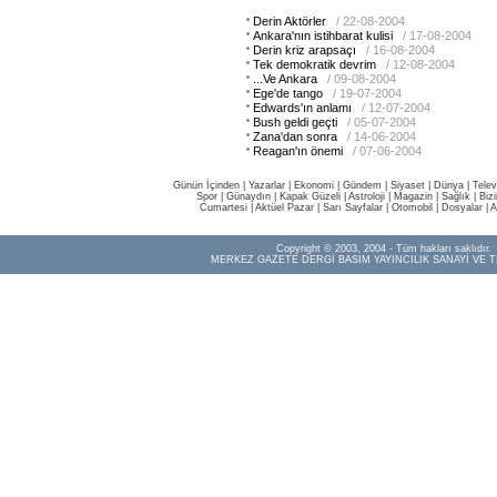
Derin Aktörler
/ 22-08-2004
Ankara'nın istihbarat kulisi
/ 17-08-2004
Derin kriz arapsaçı
/ 16-08-2004
Tek demokratik devrim
/ 12-08-2004
...Ve Ankara
/ 09-08-2004
Ege'de tango
/ 19-07-2004
Edwards'ın anlamı
/ 12-07-2004
Bush geldi geçti
/ 05-07-2004
Zana'dan sonra
/ 14-06-2004
Reagan'ın önemi
/ 07-06-2004
Günün İçinden
|
Yazarlar
|
Ekonomi
|
Gündem
|
Siyaset
|
Dünya |
Telev
Spor
|
Günaydın
|
Kapak Güzeli
|
Astroloji
|
Magazin
|
Sağlık
|
Biz
Cumartesi
|
Aktüel Pazar
|
Sarı Sayfalar
|
Otomobil
|
Dosyalar
|
A
Copyright © 2003, 2004 - Tüm hakları saklıdır.
MERKEZ GAZETE DERGİ BASIM YAYINCILIK SANAYİ VE T