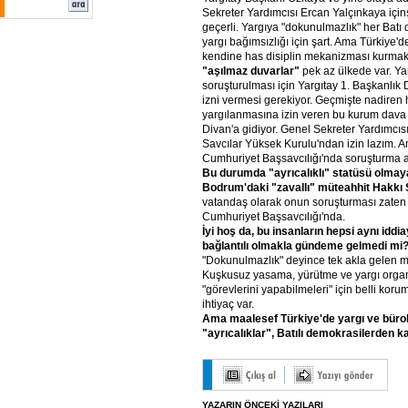
Sekreter Yardımcısı Ercan Yalçınkaya için
geçerli. Yargıya "dokunulmazlık" her Batı
yargı bağımsızlığı için şart. Ama Türkiye'
kendine has disiplin mekanizması kurmak 
"aşılmaz duvarlar"
pek az ülkede var. Ya
soruşturulması için Yargıtay 1. Başkanlık 
izni vermesi gerekiyor. Geçmişte nadiren 
yargılanmasına izin veren bu kurum dava
Divan'a gidiyor. Genel Sekreter Yardımcıs
Savcılar Yüksek Kurulu'ndan izin lazım. 
Cumhuriyet Başsavcılığı'nda soruşturma açı
Bu durumda "ayrıcalıklı" statüsü olmaya
Bodrum'daki "zavallı" müteahhit Hakkı
vatandaş olarak onun soruşturması zaten
Cumhuriyet Başsavcılığı'nda.
İyi hoş da, bu insanların hepsi aynı iddia
bağlantılı olmakla gündeme gelmedi mi
"Dokunulmazlık" deyince tek akla gelen mi
Kuşkusuz yasama, yürütme ve yargı organ
"görevlerini yapabilmeleri" için belli ko
ihtiyaç var.
Ama maalesef Türkiye'de yargı ve büro
"ayrıcalıklar", Batılı demokrasilerden ka
YAZARIN ÖNCEKİ YAZILARI