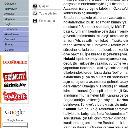
dosyasının ertelenmesiyle ilgili ricada b
Günaydın
Atasagun ise görüşme talebinin Özkaya'da
Televizyon
konusunun açılmadığını
Astroloji
Sıradan bir gazete okurunun varacağı sonu
Magazin
noktalarındaki bu iki adamdan birinin "yal
Sağlık
ne olacak? Susurluk skandalı, iyi kötü Tür
Cumartesi
bazı kurumların kendine çeki düzen vermes
Aktüel Pazar
güvenlik birimlerinin "mitoloji" olmaktan ç
Otomobil
an için "Ah, zavallı memleketim!" psikoloji
Sinema
"derin krizden" de Türkiye'deki reform ve
sürecine katkıda bulunabilecek benzer bir 
Çizerler
diye bakmalı. İşte burada iş çetrefilleşiyor.
Hukuki açıdan konuyu soruşturmak da, 
değil.
Bu Türkiye'de yasama, yürütme ve y
yapanlara tanınan hukuki ayrıcalıkların di
ülkelerindekilerden biraz daha "bol" olmasıy
aktörlerinin şu ya da bu tarz bir "dokunulm
aşıp soruşturma aşamasına gelmek, apayr
gerektiriyor. Örneğin MİT Müsteşarı, Alaatti
isimlerle konuştuğu tespit edilen Kaşif Ko
alındığını (muhtemelen MİT Kanunu çerç
Başbakanlığa iletileceğini söyledi. Kozin
belirleyen, Türkiye'de bürokrasisiyle ünlü
Kanunu
. Avrupa Birliği reformları çerçev
haliyle bile tartışmalı, fazla "dokunulmaz." 
soruşturma için MİT'çinin "görevi dışında" 
Google Arama
kanıtlanması, amirinin ve Başbakanlık kuru
Yargıtay Başkanı Özkaya ve yine olaya ad