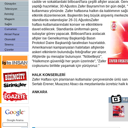
cadde ve sokaklardaki bilboard'lara çeşitli afişler asacak. Ge
Günaydın
yaptığı hazırlıklar, 30 Ağustos Zafer Bayramı'nın bir gün değil, 
Televizyon
kutlanması yönünde. Zafer haftasına halkın da katılımının sağla
Astroloji
etkinlik düzenlenecek. Başkentin beş büyük alışveriş merkezl
Magazin
standlarda vatandaşlar 26-31 Ağustos
Zafer
haftası kutlamalarındaki konser ve etkinliklere
Sağlık
davet edilecek. Standlarda üniformalı genç
Cumartesi
subaylar görev yapacak. Billboard'lara asılacak
Aktüel Pazar
afişler ise Genelkurmay Başkanlığı Basın
Otomobil
Protokol Daire Başkanlığı tarafından hazırlatıldı.
Sinema
Amerikanvari kampanyaları hatırlatan afişlerde
Çizerler
askeri etkinlerin bulunduğu fotoğraflar yer alıyor.
Afişlerde şu mesajlar bulunuyor. "Nöbetteyiz",
"Halkımızın güvenliği her şeyin üzerinde", "Zafer
coşkusunu birlikte yaşamak için yürüyoruz."
HALK KONSERLERİ
Zafer Haftası için planlanan kutlamalar çerçevesinde ünlü san
Sertab Erener, Muazzez Abacı da meydanlarda ücretsiz halk k
ANKARA
Google Arama