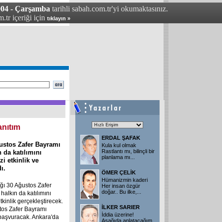
004 - Çarşamba
tarihli sabah.com.tr'yi okumaktasınız.
.tr içeriği için
tıklayın »
anıtım
ERDAL ŞAFAK
stos Zafer Bayramı
Kula kul olmak
Rastlantı mı, bilinçli bir
 da katılımını
planlama mı
...
zi etkinlik ve
ı.
ÖMER ÇELİK
Hümanizmin kaderi
ı 30 Ağustos Zafer
Her insan özgür
doğar.. Bu ilke,
...
halkın da katılımını
tkinlik gerçekleştirecek.
İLKER SARIER
tos Zafer Bayramı
İddia üzerine!
 başvuracak. Ankara'da
Aşağıda anlatacağım