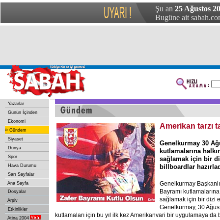
Şu an
25 Ağustos 2
Bugüne ait sabah.com
Yazarlar
Günün İçinden
Ekonomi
Amerikan tarzı t
»
Gündem
Siyaset
Genelkurmay 30 Ağu
Dünya
kutlamalarına halkın
Spor
sağlamak için bir di
Hava Durumu
billboardlar hazırlad
Sarı Sayfalar
Genelkurmay Başkanlığ
Ana Sayfa
Bayramı kutlamalarına 
Dosyalar
sağlamak için bir dizi e
Arşiv
Genelkurmay, 30 Ağus
Etkinlikler
kutlamaları için bu yıl ilk kez Amerikanvari bir uygulamaya da
Atina 2004