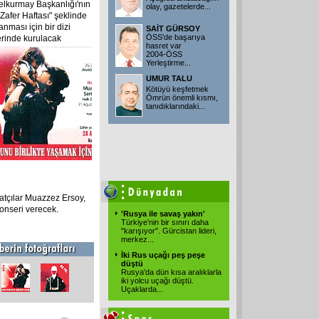
nelkurmay Başkanlığı'nın
olay, gazetelerde
...
"Zafer Haftası" şeklinde
nması için bir dizi
SAİT GÜRSOY
ÖSS'de başarıya
erinde kurulacak
hasret var
2004-ÖSS
Yerleştirme
...
UMUR TALU
Kötüyü keşfetmek
Ömrün önemli kısmı,
tanıdıklarındaki
...
atçılar Muazzez Ersoy,
onseri verecek.
'Rusya ile savaş yakın'
Türkiye'nin bir sınırı daha
"karışıyor". Gürcistan lideri,
merkez
...
İki Rus uçağı peş peşe
düştü
Rusya'da dün kısa aralıklarla
iki yolcu uçağı düştü.
Uçaklarda
...