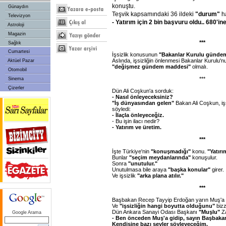
konuştu.
Günaydın
Teşvik kapsamındaki 36 ildeki
"durum"
h
Televizyon
- Yatırım için 2 bin başvuru oldu.. 680'ine
Astroloji
Magazin
***
Sağlık
Cumartesi
İşsizlik konusunun
"Bakanlar Kurulu günde
Aslında, işsizliğin önlenmesi Bakanlar Kurulu'nu
Aktüel Pazar
"değişmez gündem maddesi"
olmalı.
Otomobil
***
Sinema
Çizerler
Dün Ali Coşkun'a sorduk:
- Nasıl önleyeceksiniz?
"İş dünyasından gelen"
Bakan Ali Coşkun, iş
söyledi:
- İlaçla önleyeceğiz.
- Bu işin ilacı nedir?
- Yatırım ve üretim.
***
İşte Türkiye'nin
"konuşmadığı"
konu.
"Yatırı
Bunlar
"seçim meydanlarında"
konuşulur.
Sonra
"unutulur."
Unutulmasa bile araya
"başka konular"
girer.
Ve işsizlik
"arka plana atılır."
***
Başbakan Recep Tayyip Erdoğan yarın Muş'a 
Ve
"işsizliğin hangi boyutta olduğunu"
bizz
Dün Ankara Sanayi Odası Başkanı
"Muşlu"
Za
Google Arama
- Ben önceden Muş'a gidip, sayın Başbakan'
Kendisine bazı şeyler söyleyeceğim.