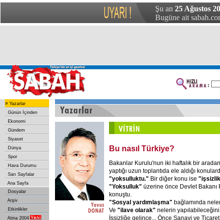
Şu an
25 Ağustos 2
Bugüne ait sabah.com
»
Yazarlar
Günün İçinden
Ekonomi
Gündem
Siyaset
Bu nasıl Türkiye?
Dünya
Spor
Bakanlar Kurulu'nun iki haftalık bir arad
Hava Durumu
yaptığı uzun toplantıda ele aldığı konulard
Sarı Sayfalar
"yoksulluktu."
Bir diğer konu ise
"işsizli
Ana Sayfa
"Yoksulluk"
üzerine önce Devlet Bakanı Pr
Dosyalar
konuştu.
Arşiv
"Sosyal yardımlaşma"
bağlamında nelerin
Ve
"ilave olarak"
nelerin yapılabileceğini
Etkinlikler
İşsizliğe gelince... Önce Sanayi ve Ticare
Atina 2004