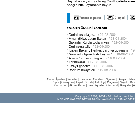
Başbakan'ın yarın gideceği
"milli gelirde son
hangi sınıfa koyarsanız koyun.
YAZARIN ÖNCEKİ YAZILARI
Derin hesaplaşma
/ 24-08-2004
Aman dikkat sayın Bakan
/ 23-08-2004
Bakanlar Kurulu toplanırken
/ 22-08-2004
Derin sessizlik
/ 21-08-2004
İçişleri Bakanı: Herkes yargıya güvensin
/ 
Gençlerbirliği'ne 'kale büyüsü'
/ 19-08-2004
Ankara'nın son fotoğrafı
/ 18-08-2004
Tarihi karar
/ 17-08-2004
Uzaylı gazeteci
/ 16-08-2004
Bodrum hikayeleri
/ 15-08-2004
Günün İçinden
|
Yazarlar
|
Ekonomi
|
Gündem
|
Siyaset
|
Dünya |
Telev
Spor
|
Günaydın
|
Kapak Güzeli
|
Astroloji
|
Magazin
|
Sağlık
|
Biz
Cumartesi
|
Aktüel Pazar
|
Sarı Sayfalar
|
Otomobil
|
Dosyalar
|
A
Copyright © 2003, 2004 - Tüm hakları saklıdır.
MERKEZ GAZETE DERGİ BASIM YAYINCILIK SANAYİ VE T