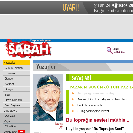
Şu an
24 Ağustos 20
Bugüne ait sabah.com
»
Yazarlar
Günün İçinden
Ekonomi
Gündem
Siyaset
Dünya
Bu toprağın sesleri müthiş!..
Spor
Bozlak, Barak ve Arguvan havaları
Hava Durumu
Türküleri sevmek
Sarı Sayfalar
Ana Sayfa
Gulaş yemeğine itiraz!..
Dosyalar
Bu toprağın sesleri müthiş!..
Arşiv
Etkinlikler
Hay bin yaşasın
"Bu Toprağın Sesi"
Atina 2004