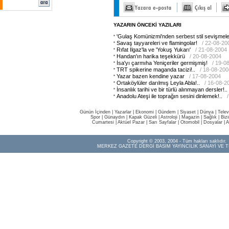
YAZARIN ÖNCEKİ YAZILARI
'Gulaş Komünizmi'nden serbest stil sevişmele
Savaş tayyareleri ve flamingolar!
/ 22-08-20
Rıfat Ilgaz'la ve 'Yokuş Yukarı'
/ 21-08-2004
Handan'ın harika teşekkürü
/ 20-08-2004
İsa'yı çarmıha Yeniçeriler germişmiş!
/ 19-0
TRT spikerine maganda tacizi!..
/ 18-08-200
Yazar bazen kendine yazar
/ 17-08-2004
Ortaköylüler darılmış Leyla Abla!..
/ 16-08-2
İnsanlık tarihi ve bir türlü alınmayan dersler!..
Anadolu Ateşi ile toprağın sesini dinlemek!..
Günün İçinden
|
Yazarlar
|
Ekonomi
|
Gündem
|
Siyaset
|
Dünya |
Telev
Spor
|
Günaydın
|
Kapak Güzeli
|
Astroloji
|
Magazin
|
Sağlık
|
Biz
Cumartesi
|
Aktüel Pazar
|
Sarı Sayfalar
|
Otomobil
|
Dosyalar
|
A
Copyright © 2003, 2004 - Tüm hakları saklıdır.
MERKEZ GAZETE DERGİ BASIM YAYINCILIK SANAYİ VE T