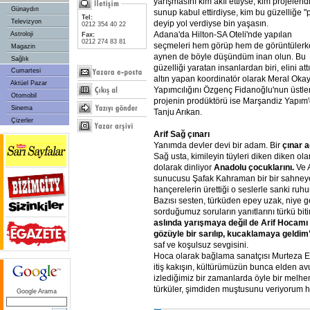
yarışmasını kim akıl ettiyse, kim projelendi
Günaydın
sunup kabul ettirdiyse, kim bu güzelliğe "
Tel:
Televizyon
deyip yol verdiyse bin yaşasın.
0212 354 40 22
Adana'da Hilton-SA Oteli'nde yapılan
Astroloji
Fax:
0212 274 83 81
seçmeleri hem görüp hem de görüntüler
Magazin
aynen de böyle düşündüm inan olun. Bu
Sağlık
güzelliği yaratan insanlardan biri, elini att
Cumartesi
altın yapan koordinatör olarak Meral Okay
Aktüel Pazar
Yapımcılığını Özgenç Fidanoğlu'nun üstle
Otomobil
projenin prodüktörü ise Marşandiz Yapım
Sinema
Tanju Arıkan.
Çizerler
Arif Sağ çınarı
Yanımda devler devi bir adam. Bir
çınar 
Sağ usta, kimileyin tüyleri diken diken ola
dolarak dinliyor
Anadolu çocuklarını.
Ve A
sunucusu Şafak Kahraman bir bir sahneye
hançerelerin ürettiği o seslerle sanki ruh
Bazısı sesten, türküden epey uzak, niye gel
sorduğumuz soruların yanıtlarını türkü biti
aslında yarışmaya değil de Arif Hocam
gözüyle bir sarılıp, kucaklamaya geldim
saf ve koşulsuz sevgisini.
Hoca olarak bağlama sanatçısı Murteza E
itiş kakışın, kültürümüzün bunca elden a
izlediğimiz bir zamanlarda öyle bir melhe
türküler, şimdiden muştusunu veriyorum 
Google Arama