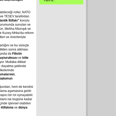
Paris'te
...
bileceği roller, NATO
 ve TESEV tarafından
ntik İttifakı"
konulu
 oturumunda sunulan ve
, Meliha Altunışık ve
e Kuzey Afrika'da reform
itleri ve önerileriyle
rlığını ve bu süreçte
ikten sonra atılması
aşında da
Filistin
avuşturulması
ve
kitle
yor. Mutlaka dikkat
ir dayatma şeklinde
lkelerinde
amalarının
,
 toplumun
- ğundan, hem de kendisi
mlama aşamasına geldi-
pıcı bir rol oynayabilir.
nlamı ise bugüne kadar
çinde işlevsel olabilen
 ittifakına
ve
dünya