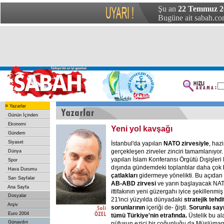
Şu an
22 Temmuz 2
Bugüne ait sabah.com
»
Yazarlar
Günün İçinden
Ekonomi
Yeni yol kavşağı
Gündem
Siyaset
İstanbul'da yapılan
NATO zirvesiyle
, haz
gerçekleşen zirveler zinciri tamamlanıyor
Dünya
yapılan İslam Konferansı Örgütü Dışişleri 
Spor
dışında gündemdeki toplantılar daha çok
Hava Durumu
çatlakları
gidermeye yönelikti. Bu açıdan
Sarı Sayfalar
AB-ABD zirvesi
ve yarın başlayacak NATO
Ana Sayfa
ittifakının yeni güzergahı iyice şekillenmiş
Dosyalar
21'inci yüzyılda dünyadaki
stratejik tehdi
Arşiv
sorunlarının
içeriği de- ğişti.
Sorunlu sayı
Euro 2004
tümü Türkiye'nin etrafında.
Üstelik bu a
Günaydın
nüfusun ezici bir çoğunluğu da Müslüman