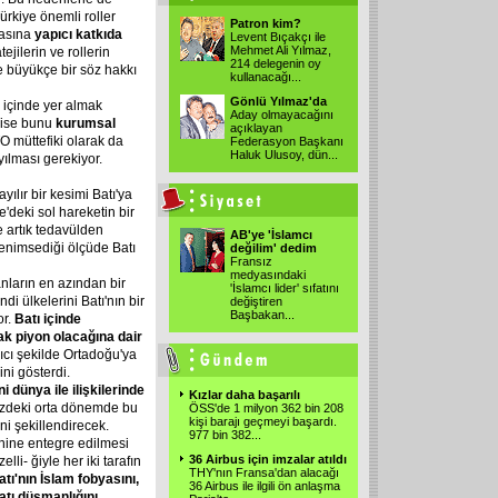
ürkiye önemli roller
Patron kim?
masına
yapıcı katkıda
Levent Bıçakçı ile
Mehmet Ali Yılmaz,
jilerin ve rollerin
214 delegenin oy
 büyükçe bir söz hakkı
kullanacağı
...
Gönlü Yılmaz'da
içinde yer almak
Aday olmayacağını
a ise bunu
kurumsal
açıklayan
TO müttefiki olarak da
Federasyon Başkanı
Haluk Ulusoy, dün
...
ılması gerekiyor.
yılır bir kesimi Batı'ya
'deki sol hareketin bir
e artık tedavülden
AB'ye 'İslamcı
benimsediği ölçüde Batı
değilim' dedim
Fransız
medyasındaki
nların en azından bir
'İslamcı lider' sıfatını
ndi ülkelerini Batı'nın bir
değiştiren
Başbakan
...
or.
Batı içinde
cak piyon olacağına dair
cı şekilde Ortadoğu'ya
ini gösterdi.
i dünya ile ilişkilerinde
Kızlar daha başarılı
zdeki orta dönemde bu
ÖSS'de 1 milyon 362 bin 208
kişi barajı geçmeyi başardı.
ni şekillendirecek.
977 bin 382
...
ine entegre edilmesi
36 Airbus için imzalar atıldı
li- ğiyle her iki tarafın
THY'nın Fransa'dan alacağı
tı'nın İslam fobyasını,
36 Airbus ile ilgili ön anlaşma
atı düşmanlığını