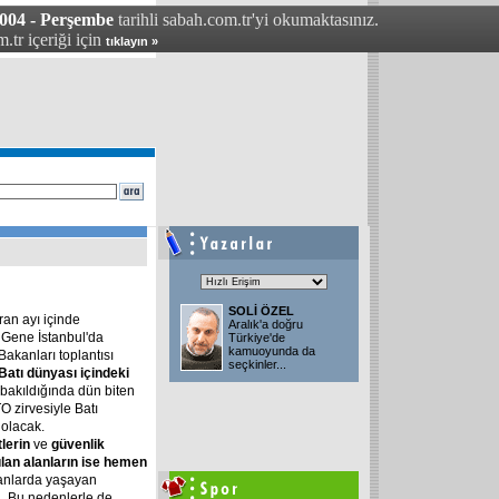
004 - Perşembe
tarihli sabah.com.tr'yi okumaktasınız.
.tr içeriği için
tıklayın »
SOLİ ÖZEL
iran ayı içinde
Aralık'a doğru
. Gene İstanbul'da
Türkiye'de
kamuoyunda da
Bakanları toplantısı
seçkinler
...
Batı dünyası içindeki
 bakıldığında dün biten
 zirvesiyle Batı
 olacak.
tlerin
ve
güvenlik
lan alanların ise hemen
lanlarda yaşayan
. Bu nedenlerle de