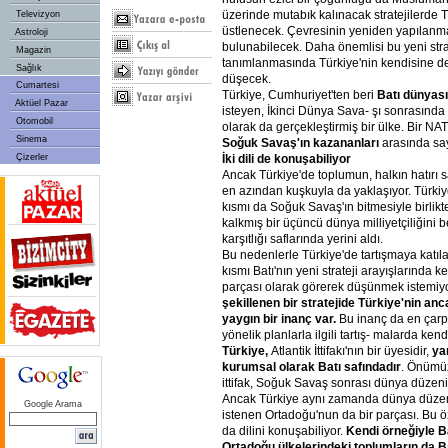
üzerinde mutabık kalınacak stratejilerde T
Televizyon
üstlenecek. Çevresinin yeniden yapılan
Astroloji
bulunabilecek. Daha önemlisi bu yeni strate
Magazin
tanımlanmasında Türkiye'nin kendisine de
Sağlık
düşecek.
Cumartesi
Türkiye, Cumhuriyet'ten beri
Batı dünyası
Aktüel Pazar
isteyen, İkinci Dünya Sava- şı sonrasınd
Otomobil
olarak da gerçekleştirmiş bir ülke. Bir NA
Sinema
Soğuk Savaş'ın kazananları
arasında say
Çizerler
İki dili de konuşabiliyor
Ancak Türkiye'de toplumun, halkın hatırı sa
en azından kuşkuyla da yaklaşıyor. Türkiye
kısmı da Soğuk Savaş'ın bitmesiyle birlikt
kalkmış bir üçüncü dünya milliyetçiliğini 
karşıtlığı saflarında yerini aldı.
Bu nedenlerle Türkiye'de tartışmaya katıla
kısmı Batı'nın yeni strateji arayışlarında ke
parçası olarak görerek düşünmek istemiy
şekillenen bir stratejide Türkiye'nin an
yaygın bir inanç var.
Bu inanç da en çarpı
yönelik planlarla ilgili tartış- malarda kend
Türkiye,
Atlantik İttifakı'nın bir üyesidir,
yan
kurumsal olarak Batı safındadır
. Önümü
ittifak, Soğuk Savaş sonrası dünya düzeni
Ancak Türkiye aynı zamanda dünya düzen
Google Arama
istenen Ortadoğu'nun da bir parçası. Bu özel
da dilini konuşabiliyor.
Kendi örneğiyle Ba
Ortadoğu ülkelerindeki toplumların da B