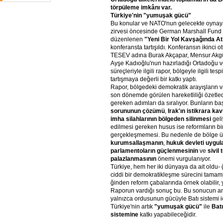
törpüleme imkânı var.
Türkiye'nin "yumuşak gücü"
Bu konular ve NATO'nun gelecekte oynaya
zirvesi öncesinde German Marshall Fund
düzenlenen
"Yeni Bir Yol Kavşağında Atla
konferansta tartışıldı. Konferansın ikinci
TESEV adına Burak Akçapar, Mensur Akgün
Ayşe Kadıoğlu'nun hazırladığı Ortadoğu v
süreçleriyle ilgili rapor, bölgeyle ilgili tesp
tartışmaya değerli bir katkı yaptı.
Rapor, bölgedeki demokratik arayışların va
son dönemde görülen hareketliliği özetled
gereken adımları da sıralıyor. Bunların b
sorununun çözümü
,
Irak'ın istikrara k
imha silahlarının bölgeden silinmesi
geli
edilmesi gereken husus ise reformların b
gerçekleşmemesi. Bu nedenle de bölge ü
kurumsallaşmanın
,
hukuk devleti uygul
parlamentoların güçlenmesinin
ve
sivil
palazlanmasının
önemi vurgulanıyor.
Türkiye, hem her iki dünyaya da ait oldu
ciddi bir demokratikleşme sürecini tama
ğinden reform çabalarında örnek olabilir, ya
Raporun vardığı sonuç bu. Bu sonucun a
yalnızca ordusunun gücüyle Batı sistemi i
Türkiye'nin artık
"yumuşak gücü"
ile
Batı
sistemine
katkı yapabileceğidir.