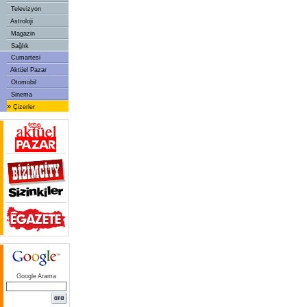
Televizyon
Astroloji
Magazin
Sağlık
Cumartesi
Aktüel Pazar
Otomobil
Sinema
»
Çizerler
Google Arama