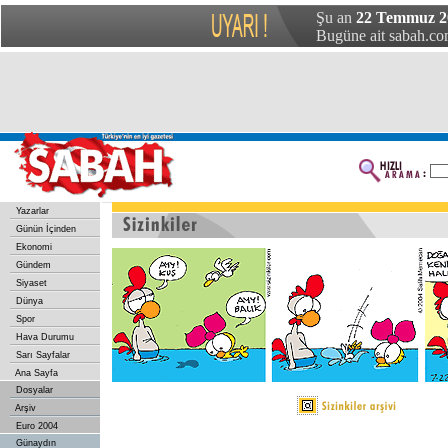
Şu an
22 Temmuz 2
Bugüne ait sabah.com
Yazarlar
Günün İçinden
Ekonomi
Gündem
Siyaset
Dünya
Spor
Hava Durumu
Sarı Sayfalar
Ana Sayfa
Dosyalar
Arşiv
Euro 2004
Günaydın