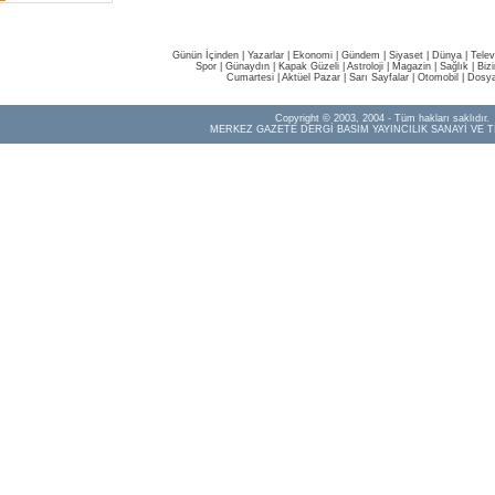
Günün İçinden
|
Yazarlar
|
Ekonomi
|
Gündem
|
Siyaset
|
Dünya |
Telev
Spor
|
Günaydın
|
Kapak Güzeli
|
Astroloji
|
Magazin
|
Sağlık
|
Biz
Cumartesi
|
Aktüel Pazar
|
Sarı Sayfalar
|
Otomobil
|
Dosya
Copyright © 2003, 2004 - Tüm hakları saklıdır.
MERKEZ GAZETE DERGİ BASIM YAYINCILIK SANAYİ VE T