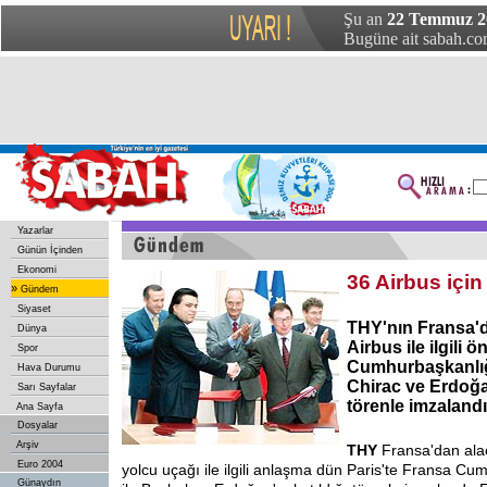
Şu an
22 Temmuz 2
Bugüne ait sabah.com
Yazarlar
Günün İçinden
Ekonomi
36 Airbus için 
»
Gündem
Siyaset
THY'nın Fransa'd
Dünya
Airbus ile ilgili 
Spor
Cumhurbaşkanlığ
Hava Durumu
Chirac ve Erdoğan
Sarı Sayfalar
törenle imzalandı
Ana Sayfa
Dosyalar
Arşiv
THY
Fransa'dan ala
Euro 2004
yolcu uçağı ile ilgili anlaşma dün Paris'te Fransa C
Günaydın