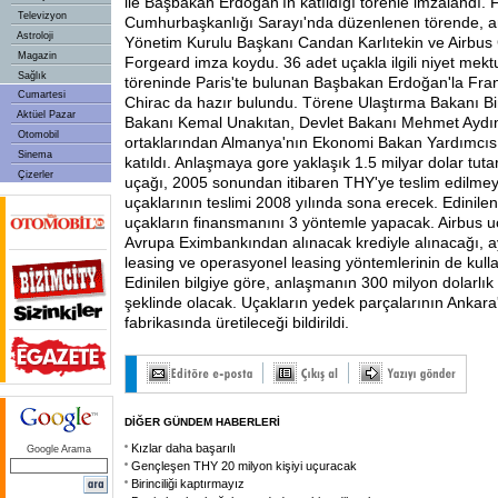
ile Başbakan Erdoğan'ın katıldığı törenle imzalandı. 
Televizyon
Cumhurbaşkanlığı Sarayı'nda düzenlenen törende,
Astroloji
Yönetim Kurulu Başkanı Candan Karlıtekin ve Airbu
Magazin
Forgeard imza koydu. 36 adet uçakla ilgili niyet me
Sağlık
töreninde Paris'te bulunan Başbakan Erdoğan'la Fr
Cumartesi
Chirac da hazır bulundu. Törene Ulaştırma Bakanı Bin
Aktüel Pazar
Bakanı Kemal Unakıtan, Devlet Bakanı Mehmet Aydın 
Otomobil
ortaklarından Almanya'nın Ekonomi Bakan Yardımcısı
Sinema
katıldı. Anlaşmaya gore yaklaşık 1.5 milyar dolar tuta
Çizerler
uçağı, 2005 sonundan itibaren THY'ye teslim edilme
uçaklarının teslimi 2008 yılında sona erecek. Edinilen
uçakların finansmanını 3 yöntemle yapacak. Airbus uç
Avrupa Eximbankından alınacak krediyle alınacağı, ay
leasing ve operasyonel leasing yöntemlerinin de kullanı
Edinilen bilgiye göre, anlaşmanın 300 milyon dolarlık
şeklinde olacak. Uçakların yedek parçalarının Ankar
fabrikasında üretileceği bildirildi.
DİĞER GÜNDEM HABERLERİ
Kızlar daha başarılı
Google Arama
Gençleşen THY 20 milyon kişiyi uçuracak
Birinciliği kaptırmayız