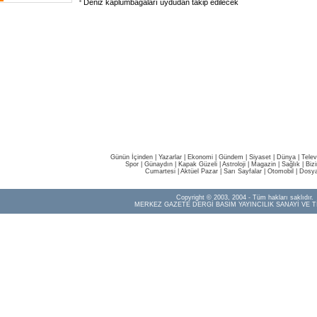
Deniz kaplumbağaları uydudan takip edilecek
Günün İçinden
|
Yazarlar
|
Ekonomi
|
Gündem
|
Siyaset
|
Dünya |
Telev
Spor
|
Günaydın
|
Kapak Güzeli
|
Astroloji
|
Magazin
|
Sağlık
|
Biz
Cumartesi
|
Aktüel Pazar
|
Sarı Sayfalar
|
Otomobil
|
Dosya
Copyright © 2003, 2004 - Tüm hakları saklıdır.
MERKEZ GAZETE DERGİ BASIM YAYINCILIK SANAYİ VE T