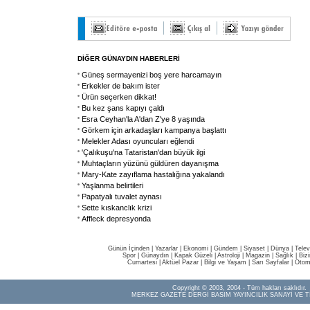
DİĞER GÜNAYDIN HABERLERİ
Güneş sermayenizi boş yere harcamayın
Erkekler de bakım ister
Ürün seçerken dikkat!
Bu kez şans kapıyı çaldı
Esra Ceyhan'la A'dan Z'ye 8 yaşında
Görkem için arkadaşları kampanya başlattı
Melekler Adası oyuncuları eğlendi
'Çalıkuşu'na Tataristan'dan büyük ilgi
Muhtaçların yüzünü güldüren dayanışma
Mary-Kate zayıflama hastalığına yakalandı
Yaşlanma belirtileri
Papatyalı tuvalet aynası
Sette kıskanclık krizi
Affleck depresyonda
Günün İçinden
|
Yazarlar
|
Ekonomi
|
Gündem
|
Siyaset
|
Dünya |
Telev
Spor
|
Günaydın
|
Kapak Güzeli
|
Astroloji
|
Magazin
|
Sağlık
|
Biz
Cumartesi
|
Aktüel Pazar
|
Bilgi ve Yaşam
|
Sarı Sayfalar
|
Otom
Copyright © 2003, 2004 - Tüm hakları saklıdır.
MERKEZ GAZETE DERGİ BASIM YAYINCILIK SANAYİ VE T