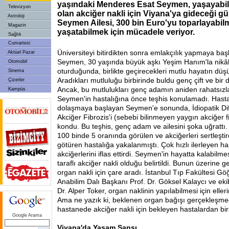
yaşındaki Menderes Esat Seymen, yaşayabilm
Televizyon
olan akciğer nakli için Viyana'ya gideceği gü
Astroloji
Seymen Ailesi, 300 bin Euro'yu toparlayabilm
Magazin
yaşatabilmek için mücadele veriyor.
Sağlık
Cumartesi
Üniversiteyi bitirdikten sonra emlakçılık yapmaya b
Aktüel Pazar
Seymen, 30 yaşında büyük aşkı Yeşim Hanım'la nik
Otomobil
oturduğunda, birlikte geçirecekleri mutlu hayatın dü
Sinema
Aradıkları mutluluğu birbirinde buldu genç çift ve bir d
Çizerler
Ancak, bu mutlulukları genç adamın aniden rahatsız
Kampüs
Seymen'in hastalığına önce teşhis konulamadı. Has
dolaşmaya başlayan Seymen'e sonunda, İdiopatik Diff
Akciğer Fibrozis'i (sebebi bilinmeyen yaygın akciğer f
kondu. Bu teşhis, genç adam ve ailesini şoka uğratt
100 binde 5 oranında görülen ve akciğerleri sertleştir
götüren hastalığa yakalanmıştı. Çok hızlı ilerleyen h
akciğerlerini iflas ettirdi. Seymen'in hayatta kalabilmes
taraflı akciğer nakli olduğu belirtildi. Bunun üzerine 
organ nakli için çare aradı. İstanbul Tıp Fakültesi Gö
Anabilim Dalı Başkanı Prof. Dr. Göksel Kalaycı ve eki
Dr. Alper Toker, organ naklinin yapılabilmesi için eller
Ama ne yazık ki, beklenen organ bağışı gerçekleşmed
hastanede akciğer nakli için bekleyen hastalardan biri
Google Arama
Viyana'da Yaşam Şansı