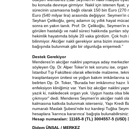
bu konuda devreye girmiyor. Nakil için istenen fiyat,
sürecinin uzamasına bağlı olarak 150 bin Euro (270 mil
Euro (540 milyar lira) arasında değişiyor. Seymen'in d
Seyhan Çelikoğlu, genç adamın üç yıllık hayat mücad
sonra en yakın tanık. Prof. Dr. Çelikoğlu, Seymen'in 
görülen hastalığı ve nakil süreci hakkında şunları söyl
hekimlik hayatımda böyle 20 vaka gördüm. Çok hızlı il
bilinmiyor. Akciğer nakli gerekiyor ama bizim insanımı
bağışında bulunmak gibi bir olgunluğa erişemedi."
Destek Gerekiyor
Menderes'in akciğer naklini yapmaya aday merkezlerde
söyleyen Op. Dr. Alper Toker'in tek sorunu ise, org
İstanbul Tıp Fakültesi olarak ellerinde malzeme, tek
trasplantasyon ünitesi ve yoğun bakım imkânlarına sa
belirten Op. Dr. Toker, "Burada her imkânımız hazır. 
enfeksiyon kliniğimiz var. Yani biz akciğer naklini y
yazık ki, nakledecek organ yok. Uygun hasta olsa bil
çıkmıyor" dedi. Menderes Seymen'in akciğer nakli ola
kalmasına katkıda bulunmak isterseniz, Yapı Kredi B
numaralı Maslak Şubesi'nde kız kardeşi Tuğba Seym
hesaplara 'karınca kararınca' bağışta bulunabilirsiniz:
Hesap numaraları: 11165-8 (TL) 3004557-5 (USD)
Didem ÜNSAL / MERKEZ