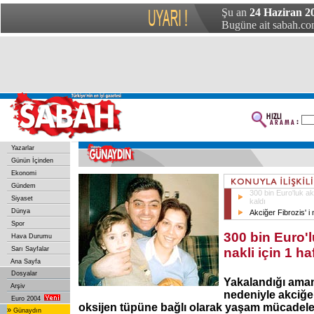
Şu an
24 Haziran 2
Bugüne ait sabah.com
Yazarlar
Günün İçinden
Ekonomi
Gündem
300 bin Euro'luk akc
Siyaset
kaldı
Dünya
Akciğer Fibrozis' i 
Spor
300 bin Euro'
Hava Durumu
Sarı Sayfalar
nakli için 1 ha
Ana Sayfa
Dosyalar
Yakalandığı aman
Arşiv
nedeniyle akciğer
Euro 2004
oksijen tüpüne bağlı olarak yaşam mücadele
»
Günaydın