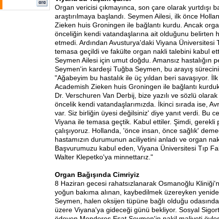
Organ vericisi çıkmayınca, son çare olarak yurtdışı ba
araştırılmaya başlandı. Seymen Ailesi, ilk önce Holl
Zieken huis Groningen ile bağlantı kurdu. Ancak or
önceliğin kendi vatandaşlarına ait olduğunu belirten h
etmedi. Ardından Avusturya'daki Viyana Üniversitesi T
temasa geçildi ve fakülte organ nakli talebini kabul et
Seymen Ailesi için umut doğdu. Amansız hastalığın p
Seymen'in kardeşi Tuğba Seymen, bu arayış sürecini ş
"Ağabeyim bu hastalık ile üç yıldan beri savaşıyor. İl
Academish Zieken huis Groningen ile bağlantı kurduk. 
Dr. Verschuren Van Derbij, bize yazılı ve sözlü olar
öncelik kendi vatandaşlarımızda. İkinci sırada ise, Avru
var. Siz birliğin üyesi değilsiniz' diye yanıt verdi. Bu
Viyana ile temasa geçtik. Kabul ettiler. Şimdi, gerekl
çalışıyoruz. Hollanda, 'önce insan, önce sağlık' dem
hastamızın durumunun aciliyetini anladı ve organ nakl
Başvurumuzu kabul eden, Viyana Üniversitesi Tıp Fak
Walter Klepetko'ya minnettarız."
Organ Bağışında Cimriyiz
8 Haziran gecesi rahatsızlanarak Osmanoğlu Kliniği'n
yoğun bakıma alınan, kaybedilmek üzereyken yenid
Seymen, halen oksijen tüpüne bağlı olduğu odasında,
üzere Viyana'ya gideceği günü bekliyor. Sosyal Sigo
ödeyen Menderes Esat Seymen'in nakil maliyeti öyle