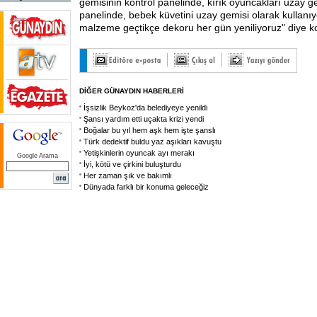
gemisinin kontrol panelinde, kırık oyuncakları uzay g
panelinde, bebek küvetini uzay gemisi olarak kullanıy
malzeme geçtikçe dekoru her gün yeniliyoruz" diye k
DİĞER GÜNAYDIN HABERLERİ
İşsizlik Beykoz'da belediyeye yenildi
Şansı yardım etti uçakta krizi yendi
Boğalar bu yıl hem aşk hem işte şanslı
Türk dedektif buldu yaz aşıkları kavuştu
Yetişkinlerin oyuncak ayı merakı
Google Arama
İyi, kötü ve çirkini buluşturdu
Her zaman şık ve bakımlı
Dünyada farklı bir konuma geleceğiz