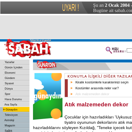
Şu an
2 Ocak 2004
Bugüne ait sabah.com
Yazarlar
Günün İçinden
Ekonomi
Gündem
Kiralık kostümlerle karakterinizi seçin
Siyaset
Kostümler arasında neler var?
Dünya
Atık malzemeden dekor
Spor
Hava Durumu
Atık malzemeden dekor
Ana Sayfa
»
Günaydın
Televizyon
Çocuklar için hazırladıkları 'Uykusuz
Astroloji
tiyatro oyununun dekorlarını atık 
Magazin
hazırladıklarını söyleyen Kızıldağ, "Teneke içecek kut
Sağlık