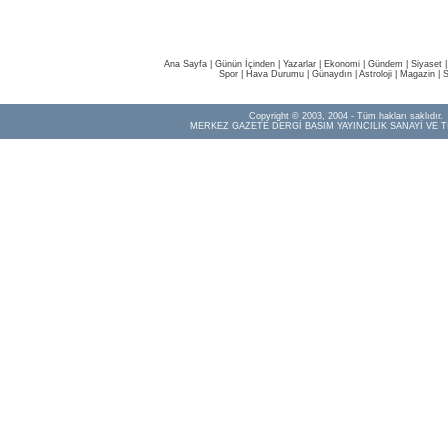
Ana Sayfa
|
Günün İçinden
|
Yazarlar
|
Ekonomi
|
Gündem
|
Siyaset
Spor
|
Hava Durumu
|
Günaydın
|
Astroloji
|
Magazin
|
S
Copyright © 2003, 2004 - Tüm hakları saklıdır.
MERKEZ GAZETE DERGİ BASIM YAYINCILIK SANAYİ VE T