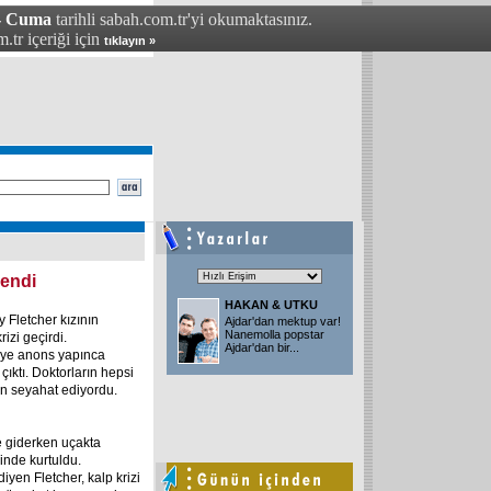
 - Cuma
tarihli sabah.com.tr'yi okumaktasınız.
.tr içeriği için
tıklayın »
yendi
HAKAN & UTKU
 Fletcher kızının
Ajdar'dan mektup var!
Nanemolla popstar
izi geçirdi.
Ajdar'dan bir
...
diye anons yapınca
ıktı. Doktorların hepsi
in seyahat ediyordu.
e giderken uçakta
inde kurtuldu.
diyen Fletcher, kalp krizi