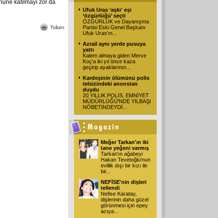
nüne katılmayı zor da
Ufuk Uras ‘aşkı' eşi
‘özgürlüğü’ seçti
ÖZGÜRLÜK ve Dayanışma
Partisi Eski Genel Başkanı
Ufuk Uras'ın
...
Azrail aynı yerde pusuya
yattı
Kalem almaya giden Merve
Koç'a iki yıl önce kaza
geçirip ayaklarının
...
Kardeşinin ölümünü polis
telsizindeki anonstan
duydu
20 YILLIK POLİS, EMNİYET
MÜDÜRLÜĞÜ'NDE YILBAŞI
NÖBETİNDEYDİ...
Meğer Tarkan'ın iki
tane yeğeni varmış
Tarkan'ın ağabeyi
Hakan Tevetoğlu'nun
evlilik dışı bir kızı ile
bir
...
NEFİSE'nin dişleri
tellendi
Nefise Karatay,
dişlerinin daha güzel
görünmesi için epey
acıya
...