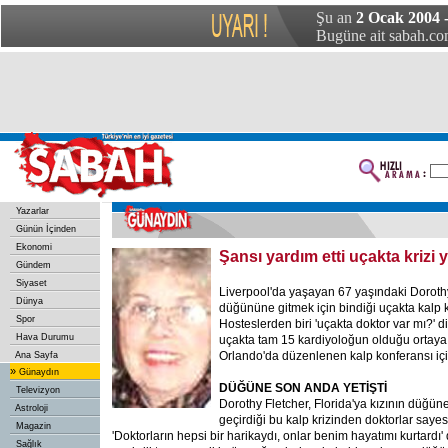
Şu an
2 Ocak 2004
Bugüne ait sabah.com
Yazarlar
Günün İçinden
Ekonomi
Şansı yardım etti uçakta krizi 
Gündem
Siyaset
Liverpool'da yaşayan 67 yaşındaki Dorothy
Dünya
düğününe gitmek için bindiği uçakta kalp kr
Spor
Hosteslerden biri 'uçakta doktor var mı?' 
Hava Durumu
uçakta tam 15 kardiyoloğun olduğu ortaya ç
Orlando'da düzenlenen kalp konferansı iç
Ana Sayfa
»
Günaydın
DÜĞÜNE SON ANDA YETİŞTİ
Televizyon
Dorothy Fletcher, Florida'ya kızının düğün
Astroloji
geçirdiği bu kalp krizinden doktorlar sayes
Magazin
'Doktorların hepsi bir harikaydı, onlar benim hayatımı kurtardı' 
Sağlık