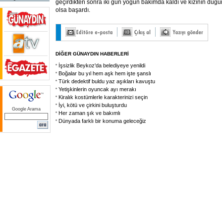
geçirdikten sonra iki gün yoğun bakımda kaldı ve kızının düğü
olsa başardı.
DİĞER GÜNAYDIN HABERLERİ
İşsizlik Beykoz'da belediyeye yenildi
Boğalar bu yıl hem aşk hem işte şanslı
Türk dedektif buldu yaz aşıkları kavuştu
Yetişkinlerin oyuncak ayı merakı
Kiralık kostümlerle karakterinizi seçin
İyi, kötü ve çirkini buluşturdu
Google Arama
Her zaman şık ve bakımlı
Dünyada farklı bir konuma geleceğiz