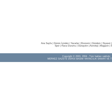
Ana Sayfa
|
Günün İçinden
|
Yazarlar
|
Ekonomi
|
Gündem
|
Siyaset
Spor
|
Hava Durumu
|
Günaydın
|
Astroloji
|
Magazin
|
S
Copyright © 2003, 2004 - Tüm hakları saklıdır.
MERKEZ GAZETE DERGİ BASIM YAYINCILIK SANAYİ VE T