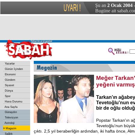
Şu an
2 Ocak 2004
Bugüne ait sabah.com
Yazarlar
Günün İçinden
Ekonomi
Meğer Tarkan'ı
Gündem
yeğeni varmış
Siyaset
Dünya
Spor
Tarkan'ın ağabe
Hava Durumu
Tevetoğlu'nun evlil
Ana Sayfa
bir de oğlu olduğ
Günaydın
Televizyon
Popstar Tarkan'ın a
Astroloji
Tevetoğlu'nun büyük 
»
Magazin
çıktı. 2,5 yıl beraberliğin ardından, iki hafta önce, Alm
Sağlık