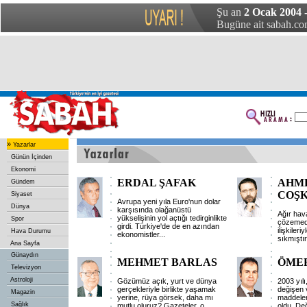
Şu an
2 Ocak 2004
Bugüne ait sabah.com
»
Yazarlar
Günün İçinden
Ekonomi
ERDAL ŞAFAK
AHM
Gündem
COŞ
Siyaset
Avrupa yeni yıla Euro'nun dolar
Dünya
karşısında olağanüstü
Ağır hava
yükselişinin yol açtığı tedirginlikte
Spor
çözemedi
girdi. Türkiye'de de en azından
ilişkiler
Hava Durumu
ekonomistler
...
sıkmıştı
Ana Sayfa
Günaydın
MEHMET BARLAS
ÖMER
Televizyon
Astroloji
Gözümüz açık, yurt ve dünya
2003 yıl
gerçekleriyle birlikte yaşamak
değişen
Magazin
yerine, rüya görsek, daha mı
maddeler
Sağlık
mutlu oluruz? Gazeteler, o
oldu. D