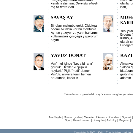
kendimi alamam:
Dervişlik olaydı
olanlar b
taç ile hırka Ben
...
Ben,
...
SAVAŞ AY
MUH
SARI
Bir okur mektubu geldi. Oldukça
önemli bir iddia var bu mektupta.
Yeni yıl
Aynen yazıyor ve yanıt haklarını
Erdoğan'
kullanmaları için çağrı yapıyorum
Kıbrıs, 
sayın
...
olarak sı
Erdoğan'
YAVUZ DONAT
KAZI
Van'ın girişinde "koca bir anıt"
Almanya'
gördük. Dediler ki "pişikin
Salona Ş
heykeli." Pişik "kedi" demek.
bkafasın
Van'da, üniversitenin hemen
geldin ho
arkasında, karların
...
adamın
..
*Yazarlarımız gazetedeki sayfa sıralarına göre yer alma
Ana Sayfa
|
Günün İçinden
|
Yazarlar
|
Ekonomi
|
Gündem
|
Siyaset
Spor
|
Hava Durumu
|
Günaydın
|
Astroloji
|
Magazin
|
S
Copyright © 2003, 2004 - Tüm hakları saklıdır.