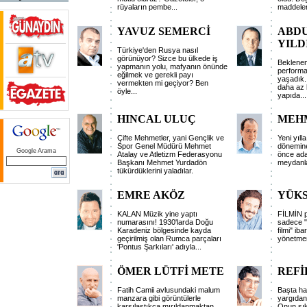
rüyaların pembe
...
maddeler
YAVUZ SEMERCİ
ABD
YILD
Türkiye'den Rusya nasıl
görünüyor? Sizce bu ülkede iş
Beklenen
yapmanın yolu, mafyanın önünde
performa
eğilmek ve gerekli payı
yaşadık. 
vermekten mi geçiyor? Ben
daha az 
öyle
...
yapıda
...
HINCAL ULUÇ
MEH
Çifte Mehmetler, yani Gençlik ve
Yeni yıll
Spor Genel Müdürü Mehmet
dönemine
Google Arama
Atalay ve Atletizm Federasyonu
önce ada
Başkanı Mehmet Yurdadön
meydanla
tükürdüklerini yaladılar.
EMRE AKÖZ
YÜKS
KALAN Müzik yine yaptı
FİLMİN 
numarasını! 1930'larda Doğu
sadece "
Karadeniz bölgesinde kayda
filmi" ib
geçirilmiş olan Rumca parçaları
yönetmen
'Pontus Şarkıları' adıyla
...
ÖMER LÜTFİ METE
REFİ
Fatih Camii avlusundaki malum
Başta ha
manzara gibi görüntülerle
yargıdan 
karşılaştıkça mırıldanmaktan
Onun sıkı