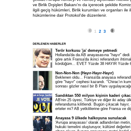
ve Birlik Dışişleri Bakanı'nı da içerecek şekilde Komi
ilgili geçiş hükümleri, Birlik kurumları ve organları ile il
hükümlerine dair Protokol'de düzenlenir.
1
2
3
DERLENEN HABERLER
Terör korkusu 'ja' demeye yetmedi
Hollanda'da da AB anayasasına "hayır" dedi
göre artık Fransa'da ikinci referandum ihtima
kördüğüm... EVET Yüzde 38 HAYIR Yüzde 
Non-Non-Non (Hayır-Hayır-Hayır)
Beklenen oldu... Fransa'da anayasa referan
göre "hayır" cephesi kazandı. "Chirac'ın kum
sonrası gözler nasıl bir B Planı uygulayacağ
Sandıktan 550 milyon kişinin kaderi çıka
AB'nin 25 üyesi, Türkiye ve diğer iki aday ül
referanduma kilitlendi. Bugün çıkacak hayır,
erteler mi? AB yetkililerine göre Fransa ve di
Anayasa 9 ülkede halkoyuna sunulacak
'Avrupa anayasası' olarak adlandırılan metin, 
hukuki temelini oluşturuyor, kültürel değerleri 