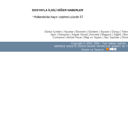
DOSYAYLA İLGİLİ DİĞER HABERLER
Hollanda'da hayır cephesi yüzde 57
Günün İçinden
|
Yazarlar
|
Ekonomi
|
Gündem
|
Siyaset
|
Dünya |
Telev
Spor
|
Günaydın
|
Kapak Güzeli
|
Astroloji
|
Magazin
|
Sağlık
|
Biz
Cumartesi
|
Aktüel Pazar
|
Bilgi ve Yaşam
|
Sarı Sayfalar
|
Otom
Copyright © 2003, 2004 - Tüm hakları saklıdır.
MERKEZ GAZETE DERGİ BASIM YAYINCILIK SANAYİ VE T
Üretim ve Tasarım