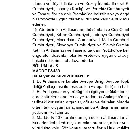
İrlanda ve Büyük Britanya ve Kuzey İrlanda Birleşik K
Cumhuriyeti, İspanya Krallığı ve Portekiz Cumhuriyeti
ve Tasarruflarına dair Protokol'de belirtilen veya ön
bu Protokole uygun olarak yürürlükte kalır ve hukuki 
ederler.
- (e)'de belirtilen Antlaşmanın hükümleri ve Çek Cum
Cumhuriyeti, Kıbrıs Cumhuriyeti, Letonya Cumhuriyet
Cumhuriyeti, Macaristan Cumhuriyeti, Malta Cumhuri
Cumhuriyeti, Slovenya Cumhuriyeti ve Slovak Cumhuri
Katılım Antlaşması ve Tasarrufua dair Protokol'de beli
öngörülen düzenlemeler bu Protokole uygun olarak yü
hukuki etkilerini muhafaza ederler.
BÖLÜM IV / 3
MADDE IV-438
Halefiyet ve hukuki süreklilik
1. Bu Antlaşma ile kurulan Avrupa Birliği, Avrupa Top
Birliği Antlaşması ile tesis edilen Avrupa Birliği'nin hale
2. Bu Antlaşma'nın yürürlüğü ile ilgili yeni hükümler 
görev süreleri sona erinceye kadar, bu Antlaşma'nın y
tarihteki kurumlar, organlar, ofisler ve daireler, Madde
o tarihteki oluşumları açısından bu Antlaşma'nın anl
yetkilerini kullanırlar.
3. Madde IV-437 tarafından ilga edilen antlaşmalar ve
istinaden kabul edilmiş kurumlar, organlar, ofisler ve d
yürürlükte kalır. Söz konusu tasarrufların Hukuketkileri