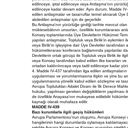
edilinceye, iptal edilinceye veya Antlaşma'nın yürürlüğü 
edilinceye kadar devam eder. Aynı durum, Madde IV-4
edilen antlaşmalar ve tasarruflar temel alınarak Üye 
akdedilen anlaşmalar için de geçerlidir.
Bu Antlaşma'nın yürürlüğe girdiği tarihte mevcut olan 
müktesebâtının unsurları, özellikle kurumlararası anl
Konsey toplantılarında Üye Devletlerin Hükümet Temsi
yapılan anlaşmalar, Topluluk veya Birlik'in eylemleri ile
veya Birlik'in işleyişine dair Üye Devletler tarafından
hükümetlerarası konferans bağlamında yapılanlar da da
Devletlerin ortak görüşü ile Topluluk veya Birlik ile ilg
veya Konsey tarafından kabul edilen ilke kararları ve 
ortadan kaldırılıncaya veya tadil edilinceye kadar yürü
4. Madde IV-437 tarafından ilga edilen antlaşmaların 
uygulanması ve yorumlanmasına ilişkin ve yine bu an
uygulanmasına yönelik kabul edilen sözleşme ve tasarr
Avrupa Toplulukları Adalet Divanı ile İlk Derece Mahk
hukuku, yapılması gereken değişikliklerin yapılması il
de özellikle Anayasa'nın mukayese edilebilir hüküml
kaynağı olarak muhafaza edilir.
MADDE IV-439
Bazı kurumlarla ilgili geçiş hükümleri
Avrupa Parlamentosu'nun oluşumu, Avrupa Konseyi v
hangilerinin hangi durumlarda oylamaya katılamayac
şekilde Avrupa Konseyi ve Konsey açısından nitelikli