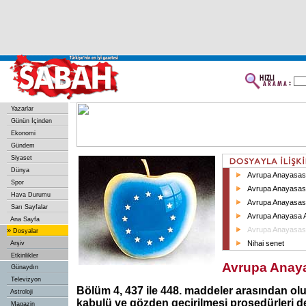
Yazarlar
Günün İçinden
Ekonomi
Gündem
Siyaset
Dünya
Avrupa Anayasas
Spor
Avrupa Anayasası
Hava Durumu
Avrupa Anayasası
Sarı Sayfalar
Avrupa Anayasa A
Ana Sayfa
Avrupa Anayasası
»
Dosyalar
Nihai senet
Arşiv
Etkinlikler
Avrupa Anaya
Günaydın
Televizyon
Bölüm 4, 437 ile 448. maddeler arasından ol
Astroloji
kabulü ve gözden geçirilmesi prosedürleri de
Magazin