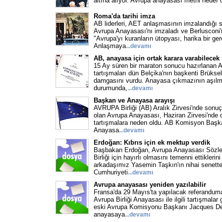
altına alıyor. Avrupa anayasası metni hedef 
Roma'da tarihi imza
AB liderleri, AET anlaşmasının imzalandığı 
Avrupa Anayasası'nı imzaladı ve Berlusconi'n
"Avrupa'yı kuranların ütopyası, harika bir ge
Anlaşmaya
...
devamı
AB, anayasa için ortak karara varabilecek
15 Ay süren bir maraton sonucu hazırlanan 
tartışmaları dün Belçika'nın başkenti Brükse
damgasını vurdu. Anayasa çıkmazının aşıl
durumunda,
...
devamı
Başkan ve Anayasa arayışı
AVRUPA Birliği (AB) Aralık Zirvesi'nde son
olan Avrupa Anayasası, Haziran Zirvesi'nde d
tartışmalara neden oldu. AB Komisyon Başka
Anayasa
...
devamı
Erdoğan: Kıbrıs için ek mektup verdik
Başbakan Erdoğan, Avrupa Anayasası Sözle
Birliği için hayırlı olmasını temenni ettiklerin
arkadaşımız Yasemin Taşkın'ın nihai senette
Cumhuriyeti
...
devamı
Avrupa anayasası yeniden yazılabilir
Fransa'da 29 Mayıs'ta yapılacak referanduma
Avrupa Birliği Anayasası ile ilgili tartışmala
eski Avrupa Komisyonu Başkanı Jacques De
anayasaya
...
devamı