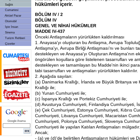
hükümleri içerir.
Sağlık
Cumartesi
BÖLÜM IV / 2
Aktüel Pazar
BÖLÜM IV
Otomobil
GENEL VE NİHAİ HÜKÜMLER
İşte İnsan
MADDE IV-437
Sinema
Önceki Antlaşmaların yürürlükten kaldırılması
Turizm Rehberi
1. Anayasa'yı oluşturan bu Antlaşma, Avrupa Toplulu
Çizerler
Antlaşma'yı, Avrupa Birliği Antlaşması'nı ve bunları
destekleyen ve Anayasa'yı Oluşturan Antlaşma'nın ek
öngörülen koşullara göre listelenen tasarrufları ve an
destekleyen ve tamamlayan bu Madde'nin ikinci parag
tabi tasarrufları ve antlaşmaları yürürlükten kaldırılır.
2. Aşağıda sayılan:
(a) Danimarka Krallığı, İrlanda ve Büyük Britanya ve 
Krallığı ile;
(b) Yunan Cumhuriyeti ile;
(c) İspanya Krallığı ve Portekiz Cumhuriyeti ile;
(d) Avusturya Cumhuriyeti, Finlandiya Cumhuriyeti, İs
(e) Çek Cumhuriyeti, Estonya Cumhuriyeti, Kıbrıs Cu
Cumhuriyeti, Litvanya Cumhuriyeti, Macaristan Cumhu
Cumhuriyeti, Polonya Cumhuriyeti, Slovenya Cumhuri
Google Arama
Cumhuriyeti ile yapılan Katılan Antlaşmaları mülgadır
Ancak;
- (a) ve (d)'de belirtilen Antlaşmaların hükümleri ve D