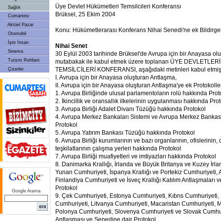
Üye Devlet Hükümetleri Temsilcileri Konferansı
Sağlık
Brüksel, 25 Ekim 2004
Cumartesi
Aktüel Pazar
Konu: Hükümetlerarası Konferans Nihai Senedi'ne ek Bildirge
Otomobil
İşte İnsan
Nihai Senet
Sinema
30 Eylül 2003 tarihinde Brüksel'de Avrupa için bir Anayasa olu
Turizm Rehberi
mutabakak ile kabul etmek üzere toplanan ÜYE DEVLETL
TEMSİLCİLERİ KONFERANSI, aşağıdaki metinleri kabul etmişt
Çizerler
I. Avrupa için bir Anayasa oluşturan Antlaşma,
II. Avrupa için bir Anayasa oluşturan Antlaşma'ye ek Protokolle
1. Avrupa Birliğinde ulusal parlamentoların rolü hakkında Prot
2. İkincillik ve oransallık ilkelerinin uygulanması hakkında Pro
3. Avrupa Birliği Adalet Divanı Tüzüğü hakkında Protokol
4. Avrupa Merkez Bankaları Sistemi ve Avrupa Merkez Banka
Protokol
5. Avrupa Yatırım Bankası Tüzüğü hakkında Protokol
6. Avrupa Birliği kurumlarının ve bazı organlarının, ofislerinin, 
teşkilatlarının çalışma yerleri hakkında Protokol
7. Avrupa Birliği muafiyetleri ve imtiyazları hakkında Protokol
8. Danimarka Krallığı, İrlanda ve Büyük Britanya ve Kuzey İrland
Yunan Cumhuriyeti, İspanya Krallığı ve Portekiz Cumhuriyeti, 
Finlandiya Cumhuriyeti ve İsveç Krallığı Katılım Antlaşmaları v
Protokol
Google Arama
9. Çek Cumhuriyeti, Estonya Cumhuriyeti, Kıbrıs Cumhuriyeti,
Cumhuriyeti, Litvanya Cumhuriyeti, Macaristan Cumhuriyeti, M
Polonya Cumhuriyeti, Slovenya Cumhuriyeti ve Slovak Cumhuriy
Antlaşması ve Senedine dair Protokol