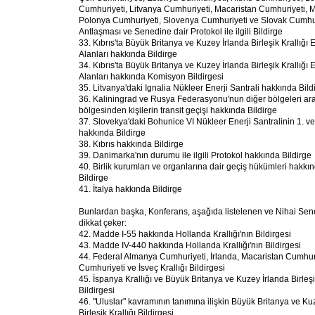
Cumhuriyeti, Litvanya Cumhuriyeti, Macaristan Cumhuriyeti, M
Polonya Cumhuriyeti, Slovenya Cumhuriyeti ve Slovak Cumhuriy
Antlaşması ve Senedine dair Protokol ile ilgili Bildirge
33. Kıbrıs'ta Büyük Britanya ve Kuzey İrlanda Birleşik Krallığ
Alanları hakkında Bildirge
34. Kıbrıs'ta Büyük Britanya ve Kuzey İrlanda Birleşik Krallığ
Alanları hakkında Komisyon Bildirgesi
35. Litvanya'daki Ignalia Nükleer Enerji Santrali hakkında Bild
36. Kaliningrad ve Rusya Federasyonu'nun diğer bölgeleri ar
bölgesinden kişilerin transit geçişi hakkında Bildirge
37. Slovekya'daki Bohunice VI Nükleer Enerji Santralinin 1. ve 
hakkında Bildirge
38. Kıbrıs hakkında Bildirge
39. Danimarka'nın durumu ile ilgili Protokol hakkında Bildirge
40. Birlik kurumları ve organlarına dair geçiş hükümleri hakkın
Bildirge
41. İtalya hakkında Bildirge
Bunlardan başka, Konferans, aşağıda listelenen ve Nihai Sene
dikkat çeker:
42. Madde I-55 hakkında Hollanda Krallığı'nın Bildirgesi
43. Madde IV-440 hakkında Hollanda Krallığı'nın Bildirgesi
44. Federal Almanya Cumhuriyeti, İrlanda, Macaristan Cumhuri
Cumhuriyeti ve İsveç Krallığı Bildirgesi
45. İspanya Krallığı ve Büyük Britanya ve Kuzey İrlanda Birleşik
Bildirgesi
46. "Uluslar" kavramının tanımına ilişkin Büyük Britanya ve Ku
Birleşik Krallığı Bildirgesi