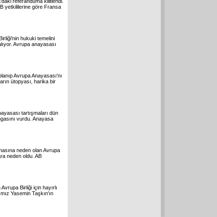
daki referanduma kilitlendi.
B yetkililerine göre Fransa
rliği'nin hukuki temelini
a alıyor. Avrupa anayasası
oplanıp Avrupa Anayasası'nı
arın ütopyası, harika bir
ayasası tartışmaları dün
mgasını vurdu. Anayasa
amasına neden olan Avrupa
ara neden oldu. AB
upa Birliği için hayırlı
şımız Yasemin Taşkın'ın