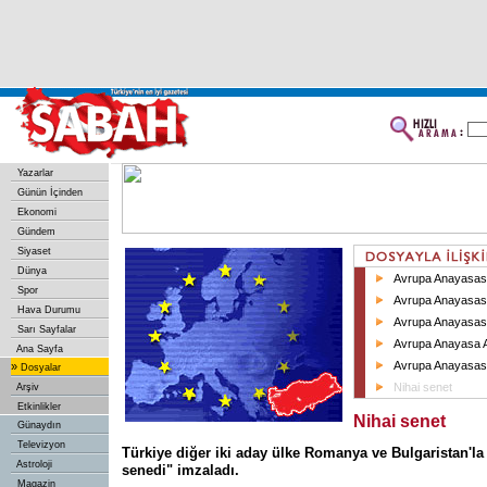
Yazarlar
Günün İçinden
Ekonomi
Gündem
Siyaset
Dünya
Avrupa Anayasas
Spor
Avrupa Anayasası
Hava Durumu
Avrupa Anayasası
Sarı Sayfalar
Avrupa Anayasa A
Ana Sayfa
Avrupa Anayasası
»
Dosyalar
Nihai senet
Arşiv
Etkinlikler
Nihai senet
Günaydın
Televizyon
Türkiye diğer iki aday ülke Romanya ve Bulgaristan'la 
Astroloji
senedi" imzaladı.
Magazin