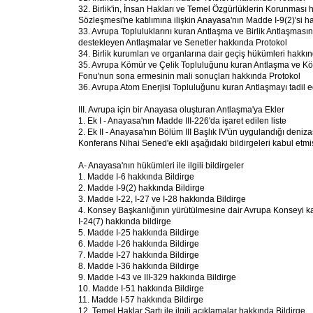
32. Birlik'in, İnsan Hakları ve Temel Özgürlüklerin Korunması
Sözleşmesi'ne katılımına ilişkin Anayasa'nın Madde I-9(2)'si h
33. Avrupa Topluluklarını kuran Antlaşma ve Birlik Antlaşmasın
destekleyen Antlaşmalar ve Senetler hakkında Protokol
34. Birlik kurumları ve organlarına dair geçiş hükümleri hakkı
35. Avrupa Kömür ve Çelik Topluluğunu kuran Antlaşma ve Kö
Fonu'nun sona ermesinin mali sonuçları hakkında Protokol
36. Avrupa Atom Enerjisi Topluluğunu kuran Antlaşmayı tadil 
III. Avrupa için bir Anayasa oluşturan Antlaşma'ya Ekler
1. Ek I - Anayasa'nın Madde III-226'da işaret edilen liste
2. Ek II - Anayasa'nın Bölüm III Başlık IV'ün uygulandığı denizaş
Konferans Nihai Sened'e ekli aşağıdaki bildirgeleri kabul etmiş
A- Anayasa'nın hükümleri ile ilgili bildirgeler
1. Madde I-6 hakkında Bildirge
2. Madde I-9(2) hakkında Bildirge
3. Madde I-22, I-27 ve I-28 hakkında Bildirge
4. Konsey Başkanlığının yürütülmesine dair Avrupa Konseyi kar
I-24(7) hakkında bildirge
5. Madde I-25 hakkında Bildirge
6. Madde I-26 hakkında Bildirge
7. Madde I-27 hakkında Bildirge
8. Madde I-36 hakkında Bildirge
9. Madde I-43 ve III-329 hakkında Bildirge
10. Madde I-51 hakkında Bildirge
11. Madde I-57 hakkında Bildirge
12. Temel Haklar Şartı ile ilgili açıklamalar hakkında Bildirge