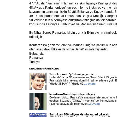
47. "Uluslar" kavramının tanımına ilişkin İspanya Krallığı Bildir
48. Avrupa Parlamentosu'nun seçimlerine ilişkin oy verme hak
kavramının tanımına ilişkin Büyük Britanya ve Kuzey İrlanda Birl
49. Ulusal parlamentolar konusunda Belçika Krallığı Bildirgesi
50. Avrupa için bir Anayasa oluşturan Antlaşma'da tek paranın
konusunda Letonya Cumhuriyeti ve Macaristan Cumhuriyeti Bi
Bu Nihai Senet, Roma'da, iki bin dört yılı Ekim ayının yirmi 
edilmiştir.
Konferans'ta gözlemci olan ve Avrupa Birliği'ne katılım için a
olan aşağıdaki Ülkeler de Nihai Senet'i imzalamışlardır.
Bulgaristan
Romanya
Türkiye
DERLENEN HABERLER
Terör korkusu 'ja' demeye yetmedi
Hollanda'da da AB anayasasına "hayır" dedi. Birçok 
Fransa'da ikinci referandum ihtimali neredeyse yok. 
Yüzde 38 HAYIR Yüzde 62
...
devamı
Non-Non-Non (Hayır-Hayır-Hayır)
Beklenen oldu... Fransa'da anayasa referandumunu il
cephesi kazandı. "Chirac'ın kumarı" denilen oylama so
Planı uygulayacağı bilinmeyen
...
devamı
Sandıktan 550 milyon kişinin kaderi çıkacak