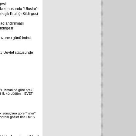
gesi
kı konusunda "Uluslar"
eşik Krallığı Bildirgesi
 adlandırılması
ldirgesi
dokuzuncu günü kabul
day Devlet statüsünde
AB uzmanına göre artık
Birlik kördüğüm... EVET
k sonuçlara göre "hayır"
nrası gözler nasıl bir B