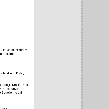
 tarafından müzakere ve
nda Bildirge
sı hakkında Bildirge
 Birleşik Krallığı, Yunan
rya Cumhuriyeti,
e Senetlerine dair
etonya