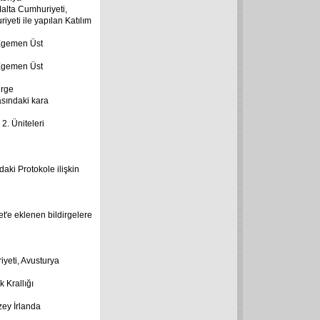
alta Cumhuriyeti,
eti ile yapılan Katılım
ı Egemen Üst
ı Egemen Üst
irge
asındaki kara
2. Üniteleri
daki Protokole ilişkin
t'e eklenen bildirgelere
yeti, Avusturya
 Krallığı
zey İrlanda