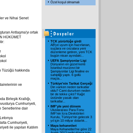
Özel koşul olmamalı
ler ve Nihai Senet
şturan Antlaşma'yı ortak
ERİN HÜKÜMET
TCK yürürlüğe girdi
ir:
AB'ye uyum için hazırlanan,
suçlara ve cezalara yeni
r
düzenleme getiren, yeni TCK
bugün nisan ayındaki...
okol
tokol
UEFA Şampiyonlar Ligi
Dünyanın en güzel kenti
İstanbul mucizevi bir
sı Tüzüğü hakkında
Şampiyonlar Ligi finaline ev
sahipliği yaptı. 6 gollü
maçta...
Türkiye'nin Tarikat Gerçeği
dairelerinin ve
Din varken neden tarikatlar
oldu? Cami dururken neden
bir de tekke çıktı? Kağıt
üstünde yasak olan
a Birleşik Krallığı,
tarikatlar...
Avusturya Cumhuriyeti,
IMF'yle yeni dönem
e Senetlerine dair
Uluslararası Para Fonu
IMF'nin İcra Direktörleri
Kurulu, Türkiye'nin gelecek 3
 Letonya
yıl için 10 milyar dolarlık...
alta Cumhuriyeti,
Maya kehanetleri
eti ile yapılan Katılım
Maya Kehanetleri'ne göre 22
Aralık 2012 tarihi dünya için