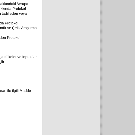
 hakkındaki Avrupa
akkında Protokol
ı tadil eden veya
nda Protokol
mür ve Çelik Araştırma
eden Protokol
ırı ülkeler ve topraklar
tir.
arı ile ilgili Madde