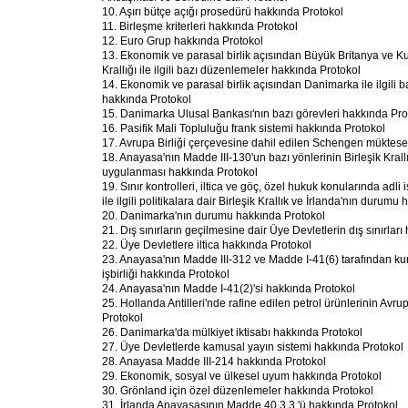
10. Aşırı bütçe açığı prosedürü hakkında Protokol
11. Birleşme kriterleri hakkında Protokol
12. Euro Grup hakkında Protokol
13. Ekonomik ve parasal birlik açısından Büyük Britanya ve Ku
Krallığı ile ilgili bazı düzenlemeler hakkında Protokol
14. Ekonomik ve parasal birlik açısından Danimarka ile ilgili 
hakkında Protokol
15. Danimarka Ulusal Bankası'nın bazı görevleri hakkında Pro
16. Pasifik Mali Topluluğu frank sistemi hakkında Protokol
17. Avrupa Birliği çerçevesine dahil edilen Schengen müktese
18. Anayasa'nın Madde III-130'un bazı yönlerinin Birleşik Krall
uygulanması hakkında Protokol
19. Sınır kontrolleri, iltica ve göç, özel hukuk konularında adli işb
ile ilgili politikalara dair Birleşik Krallık ve İrlanda'nın durum
20. Danimarka'nın durumu hakkında Protokol
21. Dış sınırların geçilmesine dair Üye Devletlerin dış sınırlar
22. Üye Devletlere iltica hakkında Protokol
23. Anayasa'nın Madde III-312 ve Madde I-41(6) tarafından ku
işbirliği hakkında Protokol
24. Anayasa'nın Madde I-41(2)'si hakkında Protokol
25. Hollanda Antilleri'nde rafine edilen petrol ürünlerinin Avrupa B
Protokol
26. Danimarka'da mülkiyet iktisabı hakkında Protokol
27. Üye Devletlerde kamusal yayın sistemi hakkında Protokol
28. Anayasa Madde III-214 hakkında Protokol
29. Ekonomik, sosyal ve ülkesel uyum hakkında Protokol
30. Grönland için özel düzenlemeler hakkında Protokol
31. İrlanda Anayasasının Madde 40.3.3.'ü hakkında Protokol