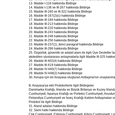
13. Madde I-116 hakkında Bildirge
14. Madde I-136 ve III-267 hakkında Bildirge
15. Madde III-160 ve III-322 hakkında Bildirge
16. Madde III-167(2)(c) hakkında Bildirge
17. Madde III-184 hakkında Bildirge
18. Madde III-213 hakkında Bildirge
19. Madde III-220 hakkında Bildirge
20. Madde III-243 hakkında Bildirge
21. Madde III-248 hakkında Bildirge
22. Madde III-256 hakkında Bildirge
23. Madde III-237(1), ikinci paragraf hakkında Bildirge
24. Madde III-296 hakkında Bildirge
25. Özgürlük, güvenlik ve adalet alanı ile ilgili Üye Devletler
akdedilen uluslararası anlaşmalarla ilgili Madde III-325 hakkı
26. Madde III-402(4) hakkında Bildirge
27. Madde III-419 hakkında Bildirge
28. Madde IV-440(7) hakkında Bildirge
29. Madde IV-448(2) hakkında Bildirge
30. Avrupa için bir Anayasa oluşturan Antlaşma'nın onaylanma
B. Anayasa'ya ekli Protokollerle ilgili Bildirgeler
Danimarka Krallığı, İrlanda ve Büyük Britanya ve Kuzey İrlanda
Cumhuriyeti, İspanya Krallığı ve Portekiz Cumhuriyeti, Avustu
Finlandiya Cumhuriyeti ve İsveç Krallığı Katılım Antlaşmaları v
Protokol ile ilgili Bildirge
31. Aland adaları hakkında Bildirge
32. Sami halkı hakkında Bildirge
Çek Cumhuriyeti, Estonya Cumhuriyeti, Kıbrıs Cumhuriyeti, L