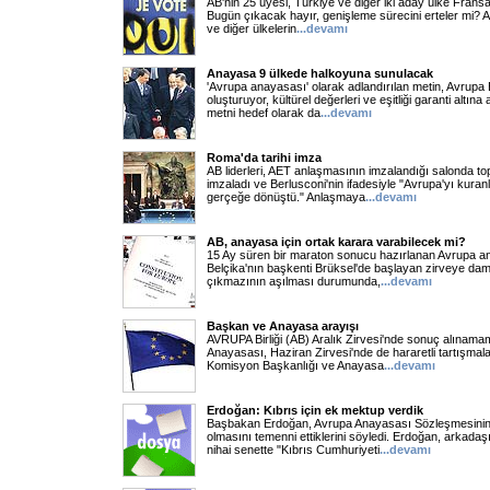
AB'nin 25 üyesi, Türkiye ve diğer iki aday ülke Fransa'
Bugün çıkacak hayır, genişleme sürecini erteler mi? A
ve diğer ülkelerin
...
devamı
Anayasa 9 ülkede halkoyuna sunulacak
'Avrupa anayasası' olarak adlandırılan metin, Avrupa Bi
oluşturuyor, kültürel değerleri ve eşitliği garanti altın
metni hedef olarak da
...
devamı
Roma'da tarihi imza
AB liderleri, AET anlaşmasının imzalandığı salonda t
imzaladı ve Berlusconi'nin ifadesiyle "Avrupa'yı kuranl
gerçeğe dönüştü." Anlaşmaya
...
devamı
AB, anayasa için ortak karara varabilecek mi?
15 Ay süren bir maraton sonucu hazırlanan Avrupa an
Belçika'nın başkenti Brüksel'de başlayan zirveye da
çıkmazının aşılması durumunda,
...
devamı
Başkan ve Anayasa arayışı
AVRUPA Birliği (AB) Aralık Zirvesi'nde sonuç alınam
Anayasası, Haziran Zirvesi'nde de hararetli tartışmal
Komisyon Başkanlığı ve Anayasa
...
devamı
Erdoğan: Kıbrıs için ek mektup verdik
Başbakan Erdoğan, Avrupa Anayasası Sözleşmesinin Avr
olmasını temenni ettiklerini söyledi. Erdoğan, arkada
nihai senette "Kıbrıs Cumhuriyeti
...
devamı