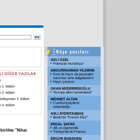
SOLİ ÖZEL
Polonyalı muslukçu!
ABDURRAHMAN YILDIRIM
Evet de hayır da piyasaları
sarsmaz ama dalgalandırır
ı
Hayır çıkarsa
 1. bölüm
OKAN MÜDERRİSOĞLU
'Avrupa ailesi tamamlandı'
 2. bölüm
ntlaşması 3. bölüm
MEHMET ALTAN
Cumhuriyetçilerin
 4. bölüm
anlamadığı..
ASLI AYDINTAŞBAŞ
Berlin'de "French Kiss"
ERDAL ŞAFAK
AB ve egemenlik
birlikte "Nihai
Türkiye'de iki Fransız
ERGUN BABAHAN