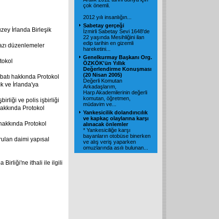
çok önemli.
2012 yılı insanlığın...
Sabetay gerçeği
zey İrlanda Birleşik
İzmirli Sabetay Sevi 1648'de
22 yaşında Mesihliğini ilan
edip tarihin en gizemli
bazı düzenlemeler
hareketini...
Genelkurmay Başkanı Org.
tokol
ÖZKÖK'ün Yıllık
Değerlendirme Konuşması
(20 Nisan 2005)
batı hakkında Protokol
Değerli Komutan
ık ve İrlanda'ya
Arkadaşlarım,
Harp Akademilerinin değerli
komutan, öğretmen,
irliği ve polis işbirliği
müdavim ve...
u hakkında Protokol
Yankesicilik dolandırıcılık
ve kapkaç olaylarına karşı
ı hakkında Protokol
alınacak önlemler
* Yankesiciliğe karşı
bayanların otobüse binerken
rulan daimi yapısal
ve alış veriş yaparken
omuzlarında asılı bulunan...
irliği'ne ithali ile ilgili