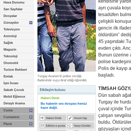
kendisine yardı
Hava Durumu
ayrı çuvala koyd
Sarı Sayfalar
tesadüfen bulmu
Dosyalar
çelişkili konuşu
Günaydın
gencin ilk ifade
Televizyon
öldürdüm" dediğ
Astroloji
45 yaşındaki Tu
Sağlık
evden çıktı. An
Magazin
Bunun üzerine 
Teknoloji
polise kardeşini
Otomobil
Polis de kayıp 
Turizm Rehberi
başladı.
Turgay Avanes’in polise verdiği
Emlak
ifadesinde suçu itiraf ettiği öğrenildi.
İşte İnsan
TİMSAH GÖZYA
Sabah Çocuk
Dün sabah ağab
Mobil Eğlence
Haberi Dinle
Turgay ile hurda
Detaylı Arama
Bu haberin ses dosyası henüz
hazır değil.
çuval içinde Tu
Cuma
çalışan sevgilis
Cumartesi
buldu. Öldürüle
Pazar
gözyaşları içind