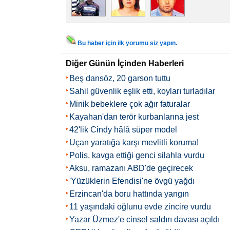
Bu haber için ilk yorumu siz yapın.
Diğer Günün İçinden Haberleri
Beş dansöz, 20 garson tuttu
Sahil güvenlik eşlik etti, koyları turladılar
Minik bebeklere çok ağır faturalar
Kayahan'dan terör kurbanlarına jest
42'lik Cindy hâlâ süper model
Uçan yaratığa karşı mevlitli koruma!
Polis, kavga ettiği genci silahla vurdu
Aksu, ramazanı ABD'de geçirecek
'Yüzüklerin Efendisi'ne övgü yağdı
Erzincan'da boru hattında yangın
11 yaşındaki oğlunu evde zincire vurdu
Yazar Üzmez'e cinsel saldırı davası açıldı