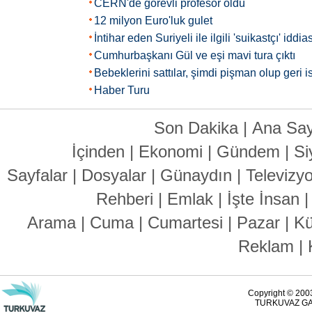
CERN'de görevli profesör öldü
12 milyon Euro'luk gulet
İntihar eden Suriyeli ile ilgili 'suikastçı' iddias
Cumhurbaşkanı Gül ve eşi mavi tura çıktı
Bebeklerini sattılar, şimdi pişman olup geri is
Haber Turu
Son Dakika
|
Ana Say
İçinden
|
Ekonomi
|
Gündem
|
Si
Sayfalar
|
Dosyalar
|
Günaydın
|
Televizy
Rehberi
|
Emlak
|
İşte İnsan
Arama
|
Cuma
|
Cumartesi
|
Pazar
|
Kü
Reklam
|
Copyright © 2003
TURKUVAZ GAZ