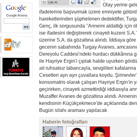
Olay yerine gele
ifadelerine başvurmak üzere emniyete götür
Google Arama
hareketlerinden şüphelenen dedektifler, Turg
Genç, ilk sorgusunda "Annemi aldattığı için 
ise ifadesini değiştirerek cinayeti kuzeni S.A.'
üzerine S.A. da gözaltına alındı. İddiaya gör
gecenin sabahında Turgay Avanes, amcasının 
Dereyolu Caddesi'ndeki hurdacı dükkânına gitt
ile Hayriye Ergin'i çıplak halde uyurken gör
ait ruhsatsız tabancayla, sevgilileri kafaların
Cesetleri ayrı ayrı çuvallara koydu. Şirinevle
konsomatris olarak çalışan Hayriye Ergin'in yakı
geçirirken, cinayeti azmettirdiği iddiasıyla
Muzaffer Avanes de gözaltına alındı. Annenin, 
kendisinin Küçükçekmece'de açıklarında denize
Bugün silahı araması yapılacak
Haberin fotoğrafları