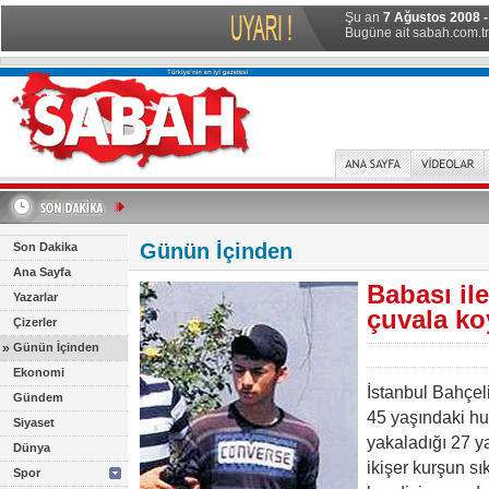
Şu an
7 Ağustos 2008 
Bugüne ait sabah.com.tr 
Günün İçinden
Son Dakika
Ana Sayfa
Babası il
Yazarlar
çuvala k
Çizerler
»
Günün İçinden
Ekonomi
İstanbul Bahçel
Gündem
45 yaşındaki hu
Siyaset
yakaladığı 27 ya
Dünya
ikişer kurşun sı
Spor