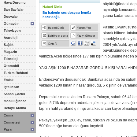
Hava Durumu
büyüklüğündeki depr
Haberi Dinle
Sarı Sayfalar
açmadığı konusunda 
Bu haberin ses dosyası henüz
şuana kadar tsunami 
Dosyalar
hazır değil.
Günaydın
Pasifik Okyanusu'n
Televizyon
olarak bilinen, kıtal
Astroloji
sebebiyle çok sayıda 
2004 yılı Aralık ayı
Sağlık
büyüklüğündeki dep
Magazin
yalnızca Aceh bölgesinde 177 bin kişinin ölümüne neden o
Teknoloji
Otomobil
YAKLAŞIK 1200 BİNA ZARAR GÖRDÜ, 5 KİŞİ YARALANDI
Turizm Rehberi
Endonezya'nın doğusundaki Sumbava adasında bu sabah
Emlak
yaklaşık 1200 binanın hasar gördüğü, 5 kişinin de yaralandığ
İşte İnsan
Sabah Çocuk
Deprem kriz merkezinden Rustam Pakaya, sabah 06.41'de 
Mobil Eğlence
gelen 5,7'lik depremin ardından çöken çatı, duvar ve sağa 
Detaylı Arama
kişinin hafif yaralandığını, şu ana kadar can kaybı olmadığın
Cuma
Pakaya, yaklaşık 1200 ev, cami, dükkan ve okulun da dep
Cumartesi
500'ünde ağır hasar olduğunu kaydetti.
Pazar