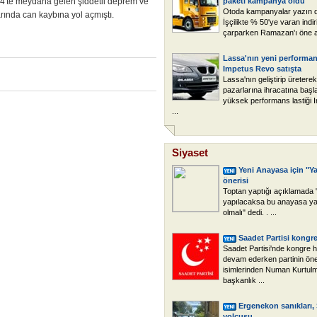
04'te meydana gelen şiddetli deprem ve
paketi kampanya oldu
Otoda kampanyalar yazın d
rında can kaybına yol açmıştı.
İşçilikte % 50'ye varan indi
çarparken Ramazan'ı öne al
Lassa'nın yeni performans
Impetus Revo satışta
Lassa'nın geliştirip üretere
pazarlarına ihracatına başl
yüksek performans lastiği 
...
Siyaset
Yeni Anayasa için "Ya
önerisi
Toptan yaptığı açıklamada
yapılacaksa bu anayasa yap
olmalı" dedi. . ...
Saadet Partisi kongr
Saadet Partisi'nde kongre ha
devam ederken partinin ön
isimlerinden Numan Kurtul
başkanlık ...
Ergenekon sanıkları, S
yolcusu