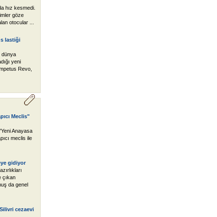
a hız kesmedi.
rimler göze
an otocular ...
 lastiği
k dünya
adığı yeni
Impetus Revo,
pıcı Meclis"
 "Yeni Anayasa
ıcı meclis ile
eye gidiyor
zırlıkları
e çıkan
muş da genel
ilivri cezaevi