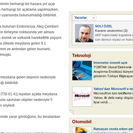
emin herhangi bir hasara yol açıp
herhangi bir açıklama yapılmazken,
uyarısında bulunulmadığı bildirildi.
Yazarlar
da bulunan Endonezya, Ateş Çemberi
SOLİ ÖZEL
Kararın anatomisi (2)
arın birleşme noktasında yer alması
AKP hakkındaki kapatma 
sismik ve volkanik hareketlilik yaşıyor.
son derece siyasi ve hukuk
nda ülkede meydana gelen 9.1
rem ve ardından gelen tsunami,
lmuştu.
Teknoloji
İnternette önemli açık
TÜBİTAK Ulusal Elektronik v
Araştırma Enstitüsü bünyesi
gösteren Türkiye Bilgisayar 
 meydana gelen deprem nedeniyle
ı bildirildi.
Yahoo'dan Microsoft'a tek
Microsoft'un tüm tekliflerin
(TSİ 01.41) kıyıdan açıkta meydana
Yahoo, ilk defa satışı düşün
sola savrulan objeler nedeniyle 5
fiyat verdi. ...
ı söyledi.
remde zarar gördüğünü, bu binalardan
Otomobil
Ramazan otoda erken gel