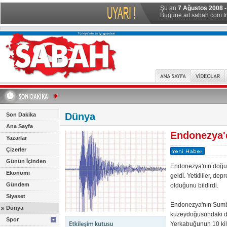
Şu an
7 Ağustos 2008 
Bugüne ait sabah.com.tr 
Dünya
Son Dakika
Ana Sayfa
Endonezya'
Yazarlar
Çizerler
Günün İçinden
Endonezya'nın doğu
Ekonomi
geldi. Yetkililer, de
Gündem
olduğunu bildirdi.
Siyaset
Endonezya'nın Sumb
»
Dünya
kuzeydoğusundaki de
Spor
Yerkabuğunun 10 kil