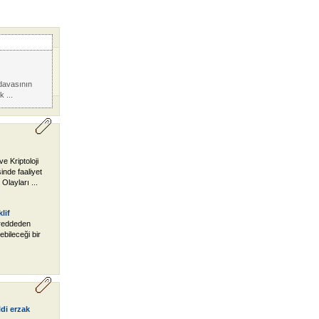
davasının
 ...
e Kriptoloji
nde faaliyet
Olayları ...
lif
i reddeden
ebileceği bir
di erzak