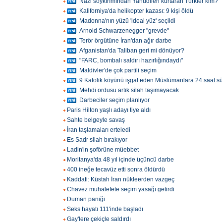
Nazi soykırımından Yahudileri kurtaran Türkler kim?
Kaliforniya'da helikopter kazası: 9 kişi öldü
Madonna'nın yüzü 'ideal yüz' seçildi
Arnold Schwarzenegger "grevde"
Terör örgütüne İran'dan ağır darbe
Afganistan'da Taliban geri mi dönüyor?
"FARC, bombalı saldırı hazırlığındaydı"
Maldivler'de çok partili seçim
9 Katolik köyünü işgal eden Müslümanlara 24 saat s
Mehdi ordusu artık silah taşımayacak
Darbeciler seçim planlıyor
Paris Hilton yaşlı adayı tiye aldı
Sahte belgeyle savaş
İran taşlamaları erteledi
Es Sadr silah bırakıyor
Ladin'in şoförüne müebbet
Moritanya'da 48 yıl içinde üçüncü darbe
400 ineğe tecavüz etti sonra öldürdü
Kaddafi: Küstah İran nükleerden vazgeç
Chavez muhalefete seçim yasağı getirdi
Duman paniği
Seks hayatı 111'inde başladı
Gay'lere çekiçle saldırdı