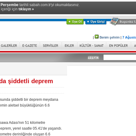
- Perşembe
tarihli sabah.com.tr'yi okumaktasınız.
içeriği için
tıklayın »
|
Benim şehrim
|
7 Ağust
da şiddetli deprem
sunda şiddetli bir deprem meydana
premin aletsel büyüklüğünün 6.6
awa Adası'nın 51 kilometre
prem, yerel saatle 05.41'de yaşandı.
ometre derinliğinde oluşan 6.6