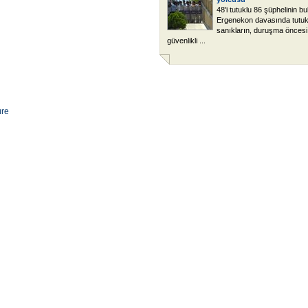
48'i tutuklu 86 şüphelinin b
Ergenekon davasında tutuk
sanıkların, duruşma önces
güvenlikli ...
üre