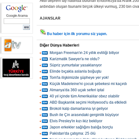
Aktif deprem fay hattında bulunan Endonezya'da Aralık 20
ardından oluşan tsunami birçok ülkeyi vurmuş, 230 bin civa
Google Arama
AJANSLAR
Bu haber için ilk yorumu siz yapın.
Diğer Dünya Haberleri
Morgan Freeman'ın 24 yıllık evliliği bitiyor
Karizmatik Sawyer'a ne oldu?
Süpriz yumurtalar yasaklanıyor
Elinde bıçakla aslanla boğuştu
Tom'la ilişkimizde şüpheye yer yok!
Küçük Madeleine'ni çocuk şebekesi mi kaçırdı
Almanya'da 360 uçak seferi iptal
40 yıl içinde tüm Amerikalılar obez olabilir
ABD Başkanlık seçimi Hollywood'u da etkiledi
Brokoli kalp damarlarına iyi geliyor
Bush ile Çin arasındaki gerginlik büyüyor
Elvis Presley'in kızı ikiz bekliyor
Japon erkekler sağlığını balığa borçlu
Pakistan'da çatışma: 25 ölü