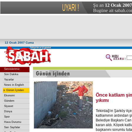
Şu an
12 Ocak 200
Bugüne ait sabah.com
12 Ocak 2007 Cuma
Servislerimiz
Son Dakika
Yazarlar
News in English
»
Günün İçinden
Önce katliam şi
Ekonomi
yıkımı
Gündem
Siyaset
Tekirdağ'ın Şarköy il
Dünya
katliamının ardından şi
Spor
Belediye Başkanı Can 
Hava Durumu
kararı aldı. Köpek kat
Sarı Sayfalar
başkanını sorumlu tut