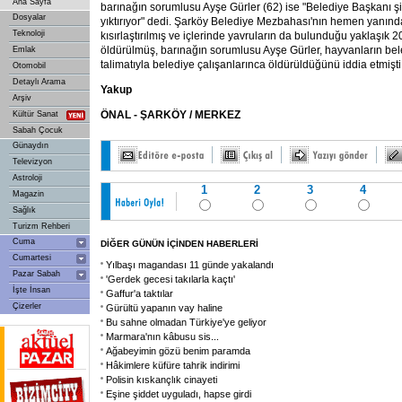
Ana Sayfa
barınağın sorumlusu Ayşe Gürler (62) ise "Belediye Başkanı ş
Dosyalar
yıktırıyor" dedi. Şarköy Belediye Mezbahası'nın hemen yanındak
Teknoloji
kısırlaştırılmış ve içlerinde yavruların da bulunduğu yaklaşık 
öldürülmüş, barınağın sorumlusu Ayşe Gürler, hayvanların be
Emlak
talimatıyla belediye çalışanlarınca öldürüldüğünü iddia etmişti
Otomobil
Detaylı Arama
Yakup
Arşiv
ÖNAL - ŞARKÖY / MERKEZ
Kültür Sanat
Sabah Çocuk
Günaydın
Televizyon
Astroloji
1
2
3
4
Magazin
Sağlık
Turizm Rehberi
Cuma
DİĞER GÜNÜN İÇİNDEN HABERLERİ
Cumartesi
Yılbaşı magandası 11 günde yakalandı
Pazar Sabah
'Gerdek gecesi takılarla kaçtı'
İşte İnsan
Gaffur'a taktılar
Çizerler
Gürültü yapanın vay haline
Bu sahne olmadan Türkiye'ye geliyor
Marmara'nın kâbusu sis...
Ağabeyimin gözü benim paramda
Hâkimlere küfüre tahrik indirimi
Polisin kıskançlık cinayeti
Eşine şiddet uyguladı, hapse girdi