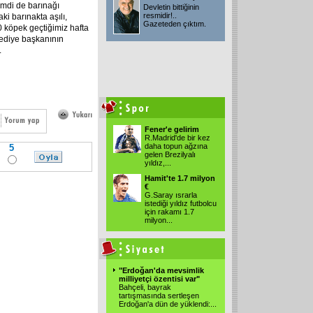
imdi de barınağı
Devletin bittiğinin
resmidir!..
i barınakta aşılı,
Gazeteden çıktım.
20 köpek geçtiğimiz hafta
lediye başkanının
.
Fener'e gelirim
R.Madrid'de bir kez
daha topun ağzına
5
gelen Brezilyalı
yıldız,...
Hamit'te 1.7 milyon
€
G.Saray ısrarla
istediği yıldız futbolcu
için rakamı 1.7
milyon...
"Erdoğan'da mevsimlik
milliyetçi özentisi var"
Bahçeli, bayrak
tartışmasında sertleşen
Erdoğan'a dün de yüklendi:...