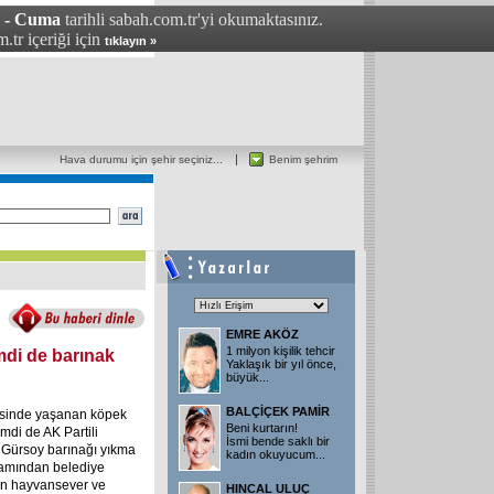
7 - Cuma
tarihli sabah.com.tr'yi okumaktasınız.
.tr içeriği için
tıklayın »
Hava durumu için şehir seçiniz...
Benim şehrim
EMRE AKÖZ
1 milyon kişilik tehcir
mdi de barınak
Yaklaşık bir yıl önce,
büyük...
BALÇİÇEK PAMİR
çesinde yaşanan köpek
Beni kurtarın!
mdi de AK Partili
İsmi bende saklı bir
Gürsoy barınağı yıkma
kadın okuyucum...
liamından belediye
an hayvansever ve
HINCAL ULUÇ