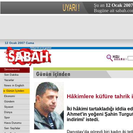
Şu an
12 Ocak 200
Bugüne ait sabah.com
12 Ocak 2007 Cuma
Servislerimiz
Son Dakika
Yazarlar
News in English
»
Günün İçinden
Hâkimlere küfüre tahrik 
Ekonomi
Gündem
Siyaset
İki hâkimi tartakladığı iddia ed
Dünya
Ahmet'in yeğeni Şahin Turgut i
Spor
indirimi' istedi.
Hava Durumu
Sarı Sayfalar
Danıştay'da görevli biri kadın iki te