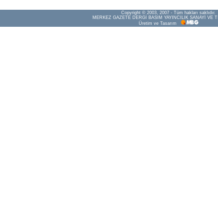
Copyright © 2003, 2007 - Tüm hakları saklıdır.
MERKEZ GAZETE DERGİ BASIM YAYINCILIK SANAYİ VE T
Üretim ve Tasarım