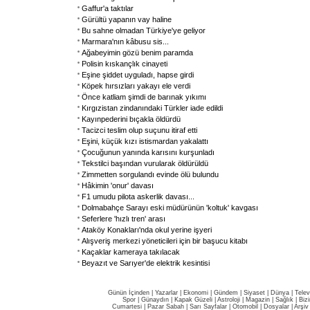
Gaffur'a taktılar
Gürültü yapanın vay haline
Bu sahne olmadan Türkiye'ye geliyor
Marmara'nın kâbusu sis...
Ağabeyimin gözü benim paramda
Polisin kıskançlık cinayeti
Eşine şiddet uyguladı, hapse girdi
Köpek hırsızları yakayı ele verdi
Önce katliam şimdi de barınak yıkımı
Kırgızistan zindanındaki Türkler iade edildi
Kayınpederini bıçakla öldürdü
Tacizci teslim olup suçunu itiraf etti
Eşini, küçük kızı istismardan yakalattı
Çocuğunun yanında karısını kurşunladı
Tekstilci başından vurularak öldürüldü
Zimmetten sorgulandı evinde ölü bulundu
Hâkimin 'onur' davası
F1 umudu pilota askerlik davası...
Dolmabahçe Sarayı eski müdürünün 'koltuk' kavgası
Seferlere 'hızlı tren' arası
Ataköy Konakları'nda okul yerine işyeri
Alışveriş merkezi yöneticileri için bir başucu kitabı
Kaçaklar kameraya takılacak
Beyazıt ve Sarıyer'de elektrik kesintisi
Günün İçinden
|
Yazarlar
|
Ekonomi
|
Gündem
|
Siyaset
|
Dünya |
Telev
Spor
|
Günaydın
|
Kapak Güzeli
|
Astroloji
|
Magazin
|
Sağlık
|
Biz
Cumartesi
|
Pazar Sabah
|
Sarı Sayfalar
|
Otomobil
|
Dosyalar
|
Arşiv