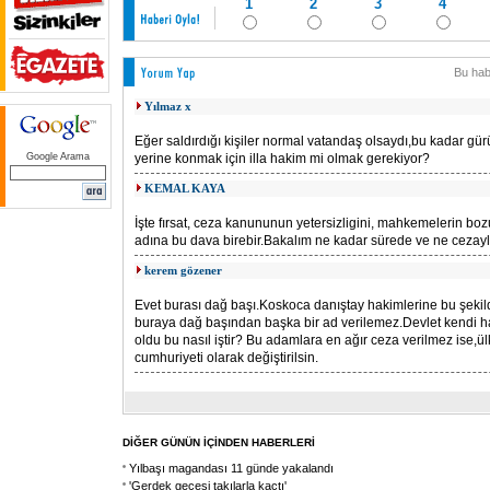
1
2
3
4
Bu hab
Yılmaz x
Eğer saldırdığı kişiler normal vatandaş olsaydı,bu kadar gü
Google Arama
yerine konmak için illa hakim mi olmak gerekiyor?
KEMAL KAYA
İşte fırsat, ceza kanununun yetersizligini, mahkemelerin boz
adına bu dava birebir.Bakalım ne kadar sürede ve ne cezay
kerem gözener
Evet burası dağ başı.Koskoca danıştay hakimlerine bu şekilde
buraya dağ başından başka bir ad verilemez.Devlet kendi h
oldu bu nasıl iştir? Bu adamlara en ağır ceza verilmez ise,ü
cumhuriyeti olarak değiştirilsin.
DİĞER GÜNÜN İÇİNDEN HABERLERİ
Yılbaşı magandası 11 günde yakalandı
'Gerdek gecesi takılarla kaçtı'