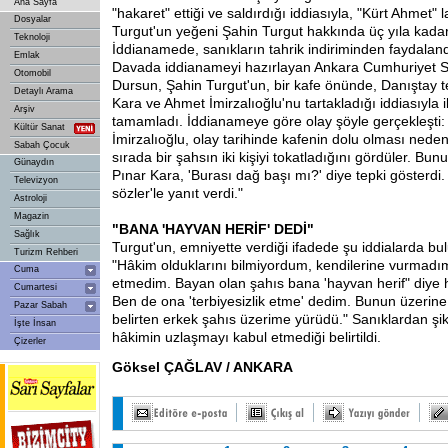
Ana Sayfa
"hakaret" ettiği ve saldırdığı iddiasıyla, "Kürt Ahmet" 
Dosyalar
Turgut'un yeğeni Şahin Turgut hakkında üç yıla kadar
Teknoloji
İddianamede, sanıkların tahrik indiriminden faydalandı
Emlak
Davada iddianameyi hazırlayan Ankara Cumhuriyet 
Otomobil
Dursun, Şahin Turgut'un, bir kafe önünde, Danıştay te
Detaylı Arama
Kara ve Ahmet İmirzalıoğlu'nu tartakladığı iddiasıyla i
Arşiv
tamamladı. İddianameye göre olay şöyle gerçekleşti:
Kültür Sanat
İmirzalıoğlu, olay tarihinde kafenin dolu olması nedeniy
Sabah Çocuk
sırada bir şahsın iki kişiyi tokatladığını gördüler. Bu
Günaydın
Pınar Kara, 'Burası dağ başı mı?' diye tepki gösterdi. 
Televizyon
sözler'le yanıt verdi."
Astroloji
Magazin
"BANA
'HAYVAN HERİF' DEDİ"
Sağlık
Turgut'un, emniyette verdiği ifadede şu iddialarda bu
Turizm Rehberi
"Hâkim olduklarını bilmiyordum, kendilerine vurmadı
Cuma
etmedim. Bayan olan şahıs bana 'hayvan herif" diye 
Cumartesi
Ben de ona 'terbiyesizlik etme' dedim. Bunun üzerine
Pazar Sabah
belirten erkek şahıs üzerime yürüdü." Sanıklardan şikâ
İşte İnsan
hâkimin uzlaşmayı kabul etmediği belirtildi.
Çizerler
Göksel ÇAĞLAV / ANKARA