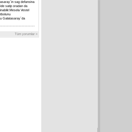
tasaray´in sag defansina
´ide satip oradan da
nabilir.Mesela Vestel
utbolunu
u Galatasaray´da
Tüm yorumlar >