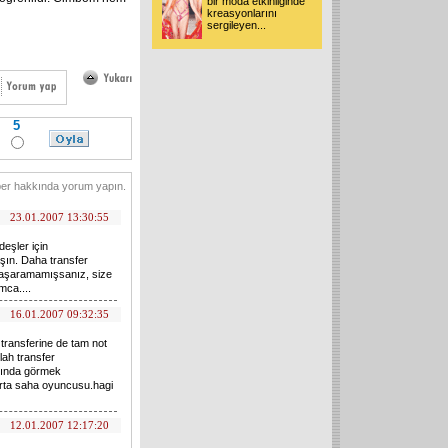
bir moda etkinliğinde
kreasyonlarını
sergileyen...
5
er hakkında yorum yapın.
23.01.2007 13:30:55
eşler için
aşın. Daha transfer
başaramamışsanız, size
mca....
16.01.2007 09:32:35
 transferine de tam not
llah transfer
ltında görmek
orta saha oyuncusu.hagi
12.01.2007 12:17:20