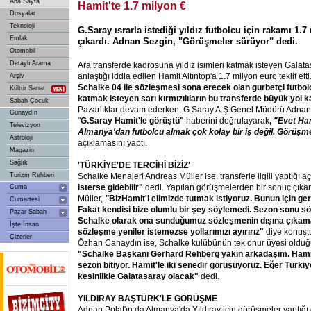
Ana Sayfa
Hamit'te 1.7 milyon €
Dosyalar
Teknoloji
G.Saray ısrarla istediği yıldız futbolcu için rakamı 1.
Emlak
çıkardı. Adnan Sezgin, "Görüşmeler sürüyor" dedi.
Otomobil
Detaylı Arama
Ara transferde kadrosuna yıldız isimleri katmak isteyen Galata
anlaştığı iddia edilen Hamit Altıntop'a 1.7 milyon euro teklif etti
Arşiv
Schalke 04 ile sözleşmesi sona erecek olan gurbetçi futb
Kültür Sanat
katmak isteyen sarı kırmızılıların bu transferde büyük yol kat
Sabah Çocuk
Pazarlıklar devam ederken, G.Saray A.Ş Genel Müdürü Adnan
Günaydın
"
G.Saray Hamit'le görüştü"
haberini doğrulayarak
,
"Evet Ham
Televizyon
Almanya'dan futbolcu almak çok kolay bir iş değil. Görüşm
Astroloji
açıklamasını
yaptı.
Magazin
Sağlık
'TÜRKİYE'DE TERCİHİ BİZİZ'
Turizm Rehberi
Schalke Menajeri Andreas Müller ise, transferle ilgili yaptığı 
isterse gidebilir"
dedi. Yapılan görüşmelerden bir sonuç çıka
Cuma
Müller,
"
BizHamit'i elimizde tutmak istiyoruz. Bunun için ger
Cumartesi
Fakat kendisi bize olumlu bir şey söylemedi. Sezon sonu söz
Pazar Sabah
Schalke olarak ona sunduğumuz sözleşmenin dışına çıkamay
İşte İnsan
sözleşme yeniler istemezse yollarımızı ayırırız"
diye konuşt
Çizerler
Özhan Canaydın ise, Schalke kulübünün tek onur üyesi oldu
"Schalke Başkanı Gerhard Rehberg yakın arkadaşım. Hami
sezon bitiyor. Hamit'le iki senedir görüşüyoruz. Eğer Türkiye
kesinlikle Galatasaray olacak"
dedi.
YILDIRAY BAŞTÜRK'LE GÖRÜŞME
Adnan Polat'ın da Almanya'da Yıldıray için görüşmeler yaptığ