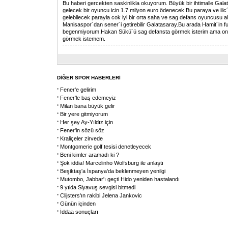
Bu haberi gercekten saskinlikla okuyorum. Büyük bir ihtimalle Gala
gelecek bir oyuncu icin 1.7 milyon euro ödenecek.Bu paraya ve ilic
gelebilecek parayla cok iyi bir orta saha ve sag defans oyuncusu ali
Manisaspor´dan sener´i getirebilir Galatasaray.Bu arada Hamit´in f
begenmiyorum.Hakan Sükü´ü sag defansta görmek isterim ama on
görmek istemem.
DİĞER SPOR HABERLERİ
Fener'e gelirim
Fener'le baş edemeyiz
Milan bana büyük gelir
Bir yere gitmiyorum
Her şey Ay-Yıldız için
Fener'in sözü söz
Kraliçeler zirvede
Montgomerie golf tesisi denetleyecek
Beni kimler aramadı ki ?
Şok iddia! Marcelinho Wolfsburg ile anlaştı
Beşiktaş'a İspanya'da beklenmeyen yenilgi
Mutombo, Jabbar'ı geçti Hido yeniden hastalandı
9 yılda Siyavuş sevgisi bitmedi
Clijsters'ın rakibi Jelena Jankovic
Günün içinden
İddaa sonuçları