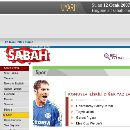
Şu an
12 Ocak 200
Bugüne ait sabah.com
12 Ocak 2007 Cuma
Servislerimiz
Son Dakika
Yazarlar
News in English
Günün İçinden
Ekonomi
Gündem
Hamit'te 1.7 milyon €
Siyaset
Galatasaray Balta'yı istedi
Dünya
Teşvik aldım
»
Spor
Gerets fırçası
Hava Durumu
Efes Cup Werder'in
Sarı Sayfalar