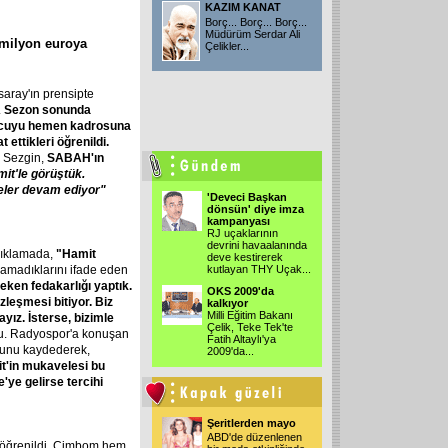
KAZIM KANAT
Borç... Borç... Borç...
Müdürüm Serdar Ali
7 milyon euroya
Çelikler...
saray'ın prensipte
.
Sezon sonunda
olcuyu hemen kadrosuna
 ettikleri öğrenildi.
 Sezgin,
SABAH'ın
it'le görüştük.
eler devam ediyor"
'Deveci Başkan
dönsün' diye imza
kampanyası
RJ uçaklarının
devrini havaalanında
açıklamada,
"Hamit
deve kestirerek
ramadıklarını ifade eden
kutlayan THY Uçak...
eken fedakarlığı yaptık.
OKS 2009'da
leşmesi bitiyor. Biz
kalkıyor
Milli Eğitim Bakanı
ız. İsterse, bizimle
Çelik, Teke Tek'te
u. Radyospor'a konuşan
Fatih Altaylı'ya
ğunu kaydederek,
2009'da...
t'in mukavelesi bu
'ye gelirse tercihi
Şeritlerden mayo
ABD'de düzenlenen
ı öğrenildi. Cimbom hem