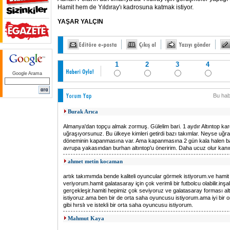
Hamit hem de Yıldıray'ı kadrosuna katmak istiyor.
YAŞAR YALÇIN
1
2
3
4
Google Arama
Bu hab
Burak Arıca
Almanya'dan topçu almak zormuş. Gülelim bari. 1 aydır Altıntop kard
uğraşıyorsunuz. Bu ülkeye kimleri getirdi bazı takımlar. Neyse uğr
döneminin kapanmasına var. Ama kapanmasına 2 gün kala halen 
avrupa yakasından burhan altıntop'u öneririm. Daha ucuz olur kanı
ahmet metin kocaman
artık takımımda bende kaliteli oyuncular görmek istiyorum.ve hamit
veriyorum.hamit galatasaray için çok verimli bir futbolcu olabilir.inşa
gerçekleşir.hamiti hepimiz çok seviyoruz ve galatasaray forması a
istiyoruz.ama ben bir de orta saha oyuncusu istiyorum.ama iyi bir 
gibi hırslı ve istekli bir orta saha oyuncusu istiyorum.
Mahmut Kaya