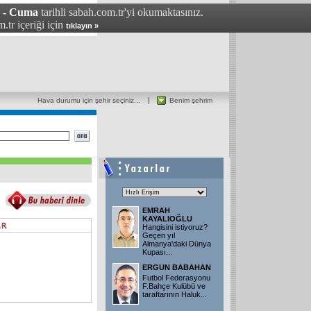
7 - Cuma
tarihli sabah.com.tr'yi okumaktasınız.
.tr içeriği için
tıklayın »
Hava durumu için şehir seçiniz...
Benim şehrim
EMRAH
KAYALIOĞLU
Hangisini istiyoruz?
Geçen yıl
Almanya'daki Dünya
Kupası...
ERGUN BABAHAN
Futbol Federasyonu
F.Bahçe Kulübü ve
taraftarının Haluk...