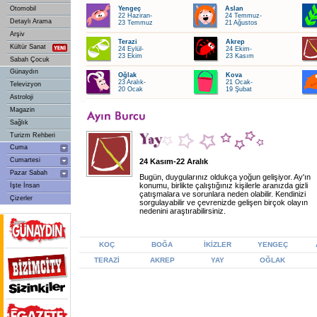
Otomobil
Yengeç
Aslan
22 Haziran-
24 Temmuz-
Detaylı Arama
23 Temmuz
21 Ağustos
Arşiv
Terazi
Akrep
Kültür Sanat
24 Eylül-
24 Ekim-
23 Ekim
23 Kasım
Sabah Çocuk
Günaydın
Oğlak
Kova
23 Aralık-
21 Ocak-
Televizyon
20 Ocak
19 Şubat
Astroloji
Magazin
Sağlık
Turizm Rehberi
Cuma
Cumartesi
24 Kasım-22 Aralık
Pazar Sabah
Bugün, duygularınız oldukça yoğun gelişiyor. Ay'ın
konumu, birlikte çalıştığınız kişilerle aranızda gizli
İşte İnsan
çatışmalara ve sorunlara neden olabilir. Kendinizi
Çizerler
sorgulayabilir ve çevrenizde gelişen birçok olayın
nedenini araştırabilirsiniz.
KOÇ
BOĞA
İKİZLER
YENGEÇ
TERAZİ
AKREP
YAY
OĞLAK