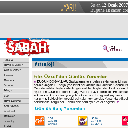
Şu an
12 Ocak 200
Bugüne ait sabah.com
Yazarlar
News in English
Günün İçinden
Ekonomi
Gündem
BUGÜN DOĞANLAR: Başkalarına ters gelen şeyler onlar için so
derece doğaldır. Enerjik yapılarını her alanda belli ederler. Cesurdurla
Siyaset
Çevrelerindeki olaylara eleştiri getirmekten hoşlanırlar. Birlikte çalıştı
Dünya
kişilerden zarar görebilirler. İnatçı yapıları hayli belirgindir. Entelektüe
zekaları ve konsantrasyon yetenekleri iyidir. Duygusal yaşamları
Spor
karışıktır. Bekledikleri sevgiyi bulmaları çok zordur. Yaşamda yüksek
Hava Durumu
performans sergilerler. Kendilerine benzeyen eşler seçerler.
Sarı Sayfalar
Ana Sayfa
Dosyalar
Koç
Boğa
21 Mart-
21 Nisan-
Teknoloji
20 Nisan
21 Mayıs
Emlak