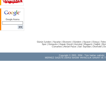
Google Arama
Günün İçinden
|
Yazarlar
|
Ekonomi
|
Gündem
|
Siyaset
|
Dünya |
Telev
Spor
|
Günaydın
|
Kapak Güzeli
|
Astroloji
|
Magazin
|
Sağlık
|
Biz
Cumartesi
|
Aktüel Pazar
|
Sarı Sayfalar
|
Otomobil
|
Do
Copyright © 2003, 2004 - Tüm hakları saklıdır.
MERKEZ GAZETE DERGİ BASIM YAYINCILIK SANAYİ VE T