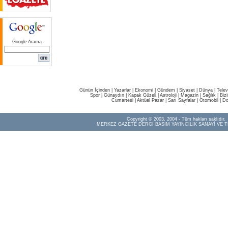
Google Arama
Günün İçinden
|
Yazarlar
|
Ekonomi
|
Gündem
|
Siyaset
|
Dünya |
Telev
Spor
|
Günaydın
|
Kapak Güzeli
|
Astroloji
|
Magazin
|
Sağlık
|
Biz
Cumartesi
|
Aktüel Pazar
|
Sarı Sayfalar
|
Otomobil
|
Do
Copyright © 2003, 2004 - Tüm hakları saklıdır.
MERKEZ GAZETE DERGİ BASIM YAYINCILIK SANAYİ VE T