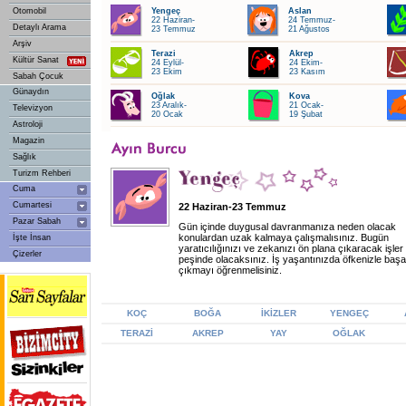
Otomobil
Yengeç
Aslan
22 Haziran-
24 Temmuz-
Detaylı Arama
23 Temmuz
21 Ağustos
Arşiv
Terazi
Akrep
Kültür Sanat
24 Eylül-
24 Ekim-
23 Ekim
23 Kasım
Sabah Çocuk
Günaydın
Oğlak
Kova
23 Aralık-
21 Ocak-
Televizyon
20 Ocak
19 Şubat
Astroloji
Magazin
Sağlık
Turizm Rehberi
Cuma
Cumartesi
22 Haziran-23 Temmuz
Pazar Sabah
Gün içinde duygusal davranmanıza neden olacak
konulardan uzak kalmaya çalışmalısınız. Bugün
İşte İnsan
yaratıcılığınızı ve zekanızı ön plana çıkaracak işler
Çizerler
peşinde olacaksınız. İş yaşantınızda öfkenizle başa
çıkmayı öğrenmelisiniz.
KOÇ
BOĞA
İKİZLER
YENGEÇ
TERAZİ
AKREP
YAY
OĞLAK