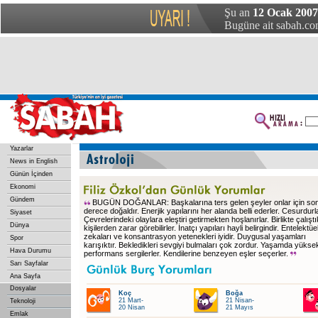
Şu an
12 Ocak 200
Bugüne ait sabah.com
Yazarlar
News in English
Günün İçinden
Ekonomi
Gündem
BUGÜN DOĞANLAR: Başkalarına ters gelen şeyler onlar için so
derece doğaldır. Enerjik yapılarını her alanda belli ederler. Cesurdurla
Siyaset
Çevrelerindeki olaylara eleştiri getirmekten hoşlanırlar. Birlikte çalıştı
Dünya
kişilerden zarar görebilirler. İnatçı yapıları hayli belirgindir. Entelektüe
zekaları ve konsantrasyon yetenekleri iyidir. Duygusal yaşamları
Spor
karışıktır. Bekledikleri sevgiyi bulmaları çok zordur. Yaşamda yüksek
Hava Durumu
performans sergilerler. Kendilerine benzeyen eşler seçerler.
Sarı Sayfalar
Ana Sayfa
Dosyalar
Koç
Boğa
21 Mart-
21 Nisan-
Teknoloji
20 Nisan
21 Mayıs
Emlak