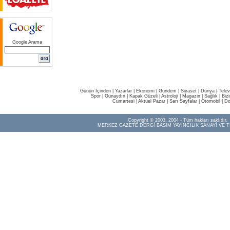
Google Arama
Günün İçinden
|
Yazarlar
|
Ekonomi
|
Gündem
|
Siyaset
|
Dünya |
Telev
Spor
|
Günaydın
|
Kapak Güzeli
|
Astroloji
|
Magazin
|
Sağlık
|
Biz
Cumartesi
|
Aktüel Pazar
|
Sarı Sayfalar
|
Otomobil
|
Do
Copyright © 2003, 2004 - Tüm hakları saklıdır.
MERKEZ GAZETE DERGİ BASIM YAYINCILIK SANAYİ VE T