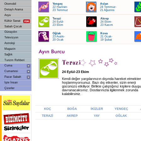
Otomobil
Yengeç
Aslan
22 Haziran-
24 Temmuz-
Detaylı Arama
23 Temmuz
21 Ağustos
Arşiv
Terazi
Akrep
Kültür Sanat
24 Eylül-
24 Ekim-
23 Ekim
23 Kasım
Sabah Çocuk
Günaydın
Oğlak
Kova
23 Aralık-
21 Ocak-
Televizyon
20 Ocak
19 Şubat
Astroloji
Magazin
Sağlık
Turizm Rehberi
Cuma
Cumartesi
24 Eylül-23 Ekim
Pazar Sabah
Kendi değer yargılarınızın dışında hareket etmekte
hoşlanmıyorsunuz. Bazı dış etkenler, sizin enerji
İşte İnsan
gücünüzü etkiliyor. Birlikte çalıştığınız kişilere duyg
Çizerler
davranacaksınız. Dostlarınızla ilgilenmek zorunda
kalabilirsiniz.
KOÇ
BOĞA
İKİZLER
YENGEÇ
TERAZİ
AKREP
YAY
OĞLAK