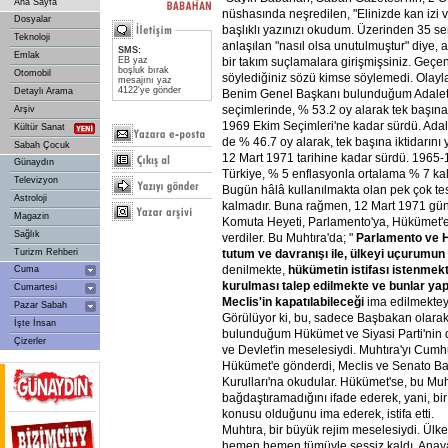
Ana Sayfa
nüshasında neşredilen, "Elinizde kan izi
Dosyalar
başlıklı yazınızı okudum. Üzerinden 35 se
Teknoloji
anlaşılan "nasıl olsa unutulmuştur" diye, a
SMS:
Emlak
EB yaz
bir takım suçlamalara girişmişsiniz. Geçen
boşluk bırak
Otomobil
söylediğiniz sözü kimse söylemedi. Olaylar
mesajını yaz
4122'ye gönder
Detaylı Arama
Benim Genel Başkanı bulunduğum Adalet 
seçimlerinde, % 53.2 oy alarak tek başına i
Arşiv
1969 Ekim Seçimleri'ne kadar sürdü. Adale
Kültür Sanat
de % 46.7 oy alarak, tek başına iktidarını y
Sabah Çocuk
12 Mart 1971 tarihine kadar sürdü. 1965-19
Günaydın
Türkiye, % 5 enflasyonla ortalama % 7 kal
Televizyon
Bugün hâlâ kullanılmakta olan pek çok t
Astroloji
kalmadır. Buna rağmen, 12 Mart 1971 günü
Magazin
Komuta Heyeti, Parlamento'ya, Hükümet'e 
Sağlık
verdiler. Bu Muhtıra'da; "
Parlamento ve 
Turizm Rehberi
tutum ve davranışı ile, ülkeyi uçurumun 
denilmekte,
hükümetin istifası istenmek
Cuma
kurulması talep edilmekte ve bunlar yap
Cumartesi
Meclis'in kapatılabileceği
ima edilmektey
Pazar Sabah
Görülüyor ki, bu, sadece Başbakan olara
İşte İnsan
bulunduğum Hükümet ve Siyasi Parti'nin d
Çizerler
ve Devlet'in meselesiydi. Muhtıra'yı Cumh
Hükümet'e gönderdi, Meclis ve Senato Baş
Kurulları'na okudular. Hükümet'se, bu Muh
bağdaştıramadığını ifade ederek, yani, bir
konusu olduğunu ima ederek, istifa etti.
Muhtıra, bir büyük rejim meselesiydi. Ülk
hemen hemen tümüyle sessiz kaldı. Anaya