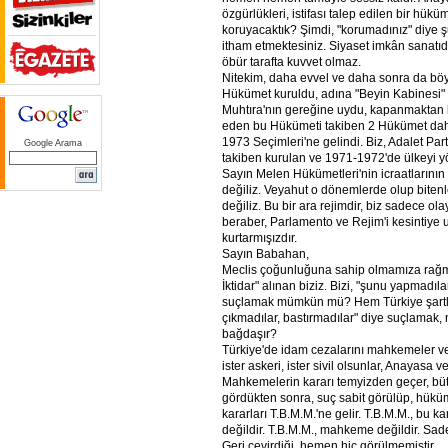
özgürlükleri, istifası talep edilen bir hükü
koruyacaktık? Şimdi, "korumadınız" diye ş
itham etmektesiniz. Siyaset imkân sanatıdır
öbür tarafta kuvvet olmaz.
Nitekim, daha evvel ve daha sonra da böy
Hükümet kuruldu, adına "Beyin Kabinesi" 
Muhtıra'nın gereğine uydu, kapanmaktan 
eden bu Hükümeti takiben 2 Hükümet dah
1973 Seçimleri'ne gelindi. Biz, Adalet Parti
Google Arama
takiben kurulan ve 1971-1972'de ülkeyi y
Sayın Melen Hükümetleri'nin icraatlarının
değiliz. Veyahut o dönemlerde olup biten
değiliz. Bu bir ara rejimdir, biz sadece o
beraber, Parlamento ve Rejim'i kesintiye
kurtarmışızdır.
Sayın Babahan,
Meclis çoğunluğuna sahip olmamıza rağm
İktidar" alınan biziz. Bizi, "şunu yapmadıl
suçlamak mümkün mü? Hem Türkiye şartla
çıkmadılar, bastırmadılar" diye suçlamak, 
bağdaşır?
Türkiye'de idam cezalarını mahkemeler ve
ister askeri, ister sivil olsunlar, Anayasa 
Mahkemelerin kararı temyizden geçer, b
gördükten sonra, suç sabit görülüp, hükü
kararları T.B.M.M.'ne gelir. T.B.M.M., bu ka
değildir. T.B.M.M., mahkeme değildir. Sade
Geri çevirdiği, hemen hiç görülmemiştir.