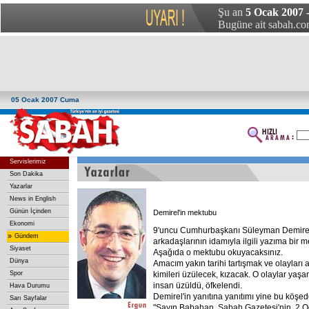
Şu an
5 Ocak 2007
Bugüne ait sabah.com
05 Ocak 2007 Cuma
Servislerimiz
Son Dakika
Yazarlar
News in English
Günün İçinden
Demirel'in mektubu
Ekonomi
9'uncu Cumhurbaşkanı Süleyman Demirel
»
Gündem
arkadaşlarının idamıyla ilgili yazıma bir m
Siyaset
Aşağıda o mektubu okuyacaksınız.
Dünya
Amacım yakın tarihi tartışmak ve olayları 
Spor
kimileri üzülecek, kızacak. O olaylar yaş
insan üzüldü, öfkelendi.
Hava Durumu
Demirel'in yanıtına yanıtımı yine bu köşe
Sarı Sayfalar
"Sayın Babahan, Sabah Gazetesi'nin, 2 Oc