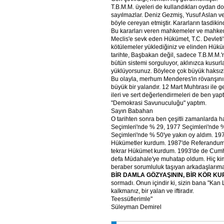
T.B.M.M. üyeleri de kullandıkları oydan do
sayılmazlar. Deniz Gezmiş, Yusuf Aslan v
böyle cereyan etmiştir. Kararların tasdiki
Bu kararları veren mahkemeler ve mahkeme
Meclis'e sevk eden Hükümet, T.C. Devleti'n
kötülemeler yüklediğiniz ve elinden Hükü
tarihte, Başbakan değil, sadece T.B.M.M.'n
bütün sistemi sorguluyor, aklınızca kusurl
yüklüyorsunuz. Böylece çok büyük haksızl
Bu olayla, merhum Menderes'in rövanşının 
büyük bir yalandır. 12 Mart Muhtırası ile 
ileri ve sert değerlendirmeleri de ben yapt
"Demokrasi Savunuculuğu" yaptım.
Sayın Babahan
O tarihten sonra ben çeşitli zamanlarda h
Seçimleri'nde % 29, 1977 Seçimleri'nde 
Seçimleri'nde % 50'ye yakın oy aldım. 19
Hükümetler kurdum. 1987'de Referandum
tekrar Hükümet kurdum. 1993'de de Cumh
defa Müdahale'ye muhatap oldum. Hiç ki
beraber sorumluluk taşıyan arkadaşları
BİR DAMLA GÖZYAŞININ, BİR KÖR K
sormadı. Onun içindir ki, sizin bana "Kan
kalkmanız, bir yalan ve iftiradır.
Teessüflerimle"
Süleyman Demirel