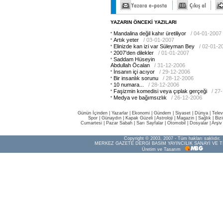
YAZARIN ÖNCEKİ YAZILARI
Mandalina değil kahır üretiliyor
/ 04-01-2007
Artık yeter
/ 03-01-2007
Elinizde kan izi var Süleyman Bey
/ 02-01-2
2007'den dilekler
/ 01-01-2007
Saddam Hüseyin
Abdullah Öcalan
/ 31-12-2006
İnsanın içi acıyor
/ 29-12-2006
Bir insanlık sorunu
/ 28-12-2006
10 numara...
/ 28-12-2006
Faşizmin komedisi veya çıplak gerçeği
/ 27
Medya ve bağımsızlık
/ 26-12-2006
Günün İçinden
|
Yazarlar
|
Ekonomi
|
Gündem
|
Siyaset
|
Dünya |
Telev
Spor
|
Günaydın
|
Kapak Güzeli
|
Astroloji
|
Magazin
|
Sağlık
|
Biz
Cumartesi
|
Pazar Sabah
|
Sarı Sayfalar
|
Otomobil
|
Dosyalar
|
Arşiv
Copyright © 2003, 2007 - Tüm hakları saklıdır.
MERKEZ GAZETE DERGİ BASIM YAYINCILIK SANAYİ VE T
Üretim ve Tasarım