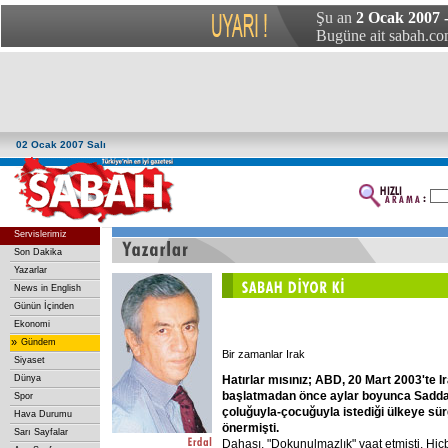
Şu an
2 Ocak 2007 -
Bugüne ait sabah.com
02 Ocak 2007 Salı
Servislerimiz
Son Dakika
Yazarlar
News in English
Günün İçinden
Ekonomi
»
Gündem
Bir zamanlar Irak
Siyaset
Hatırlar mısınız; ABD, 20 Mart 2003'te I
Dünya
başlatmadan önce aylar boyunca Sadd
Spor
çoluğuyla-çocuğuyla istediği ülkeye sü
Hava Durumu
önermişti.
Sarı Sayfalar
Dahası, "Dokunulmazlık" vaat etmişti. Hiçb