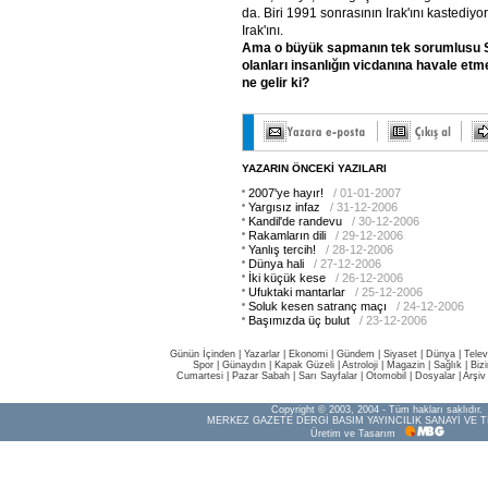
da. Biri 1991 sonrasının Irak'ını kastediyo
Irak'ını.
Ama o büyük sapmanın tek sorumlusu
olanları insanlığın vicdanına havale et
ne gelir ki?
YAZARIN ÖNCEKİ YAZILARI
2007'ye hayır!
/ 01-01-2007
Yargısız infaz
/ 31-12-2006
Kandil'de randevu
/ 30-12-2006
Rakamların dili
/ 29-12-2006
Yanlış tercih!
/ 28-12-2006
Dünya hali
/ 27-12-2006
İki küçük kese
/ 26-12-2006
Ufuktaki mantarlar
/ 25-12-2006
Soluk kesen satranç maçı
/ 24-12-2006
Başımızda üç bulut
/ 23-12-2006
Günün İçinden
|
Yazarlar
|
Ekonomi
|
Gündem
|
Siyaset
|
Dünya |
Telev
Spor
|
Günaydın
|
Kapak Güzeli
|
Astroloji
|
Magazin
|
Sağlık
|
Biz
Cumartesi
|
Pazar Sabah
|
Sarı Sayfalar
|
Otomobil
|
Dosyalar
|
Arşiv
Copyright © 2003, 2004 - Tüm hakları saklıdır.
MERKEZ GAZETE DERGİ BASIM YAYINCILIK SANAYİ VE T
Üretim ve Tasarım