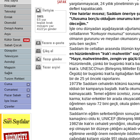
Ana Sayfa
yargılanmayacak, 24 yıllık yönetiminin ya
Dosyalar
defteri kapatılacaktı.
Teknoloji
Yine hatırlar mısınız; Saddam öneriye ş
SMS:
Emlak
"Ulusuma borçlu olduğum onurumu koru
ES yaz
Otomobil
boşluk bırak
öleceğim."
mesajını yaz
İşte onu dünyadan aşağılayarak uğurlamak 
Detaylı Arama
4122'ye gönder
cellatlarının "Korkuyor musunuz" sorusuna
Arşiv
olmanın gururunu ve meydan okumasını ya
Kültür Sanat
yolu ben seçtim."
Sabah Çocuk
Saddam ile cellatları arasında ölümün kı
Günaydın
en hüzünlendiren "Irak'ı mahvettin" su
Televizyon
"Hayır, mahvetmedim, zengin ve güçlü b
Astroloji
Hüzünlendik, çünkü bir bugünkü Irak'a bakt
Magazin
Irak'a. UNESCO'nun (Birleşmiş Milletler Eğ
Örgütü) bir bugünkü Irak'la ilgiliağıttan fa
Sağlık
bir de 25 yıl önceki raporlarını.
Turizm Rehberi
1973'te Saddam cehaletin kökünü kazımak
Cuma
iddialı bir kampanya başlattı. Irak'ta ok
Cumartesi
kalmayacaktı. Temel eğitimi ücretsiz, zorun
Pazar Sabah
karma; kızlar-erkekler bir arada okuyacak
İşte İnsan
öğretmen sayısı 72 bini geçti, okula giden
Çizerler
katlandı.
Saddam'ın eğitim seferberliğinin sonuçlar
kamaştırıcı oldu ki, UNICEF (Birleşmiş Mi
1982'de Irak'ın cehaleti yendiğini, okull
eşi olmayan bir düzeye çıktığını açıkladı ve
eğitimine verdiği önem nedeniyle ödüllend
çağındaki kızların yüzde 95'i okula gidi