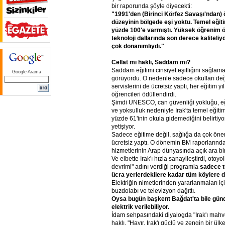
bir raporunda şöyle diyecekti:
"1991'den (Birinci Körfez Savaşı'ndan) ö
düzeyinin bölgede eşi yoktu. Temel eği
yüzde 100'e varmıştı. Yüksek öğrenim öz
teknoloji dallarında son derece kaliteli
çok donanımlıydı."
Cellat mı haklı, Saddam mı?
Saddam eğitimi cinsiyet eşitliğini sağlam
Google Arama
görüyordu. O nedenle sadece okulları değil
servislerini de ücretsiz yaptı, her eğitim y
öğrencileri ödüllendirdi.
Şimdi UNESCO, can güvenliği yokluğu, eğ
ve yoksulluk nedeniyle Irak'ta temel eğiti
yüzde 61'inin okula gidemediğini belirtiyor
yetişiyor.
Sadece eğitime değil, sağlığa da çok öne
ücretsiz yaptı. O dönemin BM raporlarında s
hizmetlerinin Arap dünyasında açık ara bi
Ve elbette Irak'ı hızla sanayileştirdi, otoyol
devrimi" adını verdiği programla
sadece t
ücra yerlerdekilere kadar tüm köylere d
Elektriğin nimetlerinden yararlanmaları i
buzdolabı ve televizyon dağıttı.
Oysa bugün başkent Bağdat'ta bile günd
elektrik verilebiliyor.
İdam sehpasındaki diyalogda "Irak'ı mahve
haklı, "Hayır, Irak'ı güçlü ve zengin bir ü