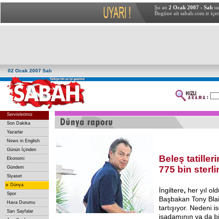
Şu an
2 Ocak 2007 - Salı
ta
Bugüne ait sabah.com.tr içer
02 Ocak 2007 Salı
Servislerimiz
Son Dakika
Yazarlar
News in English
Günün İçinden
Beleş tatiller
Ekonomi
775 bin sterl
Gündem
Siyaset
»
Dünya
İngiltere
,
her yıl ol
Spor
Başbakan Tony Blair'i
Hava Durumu
tartışıyor. Nedeni i
Sarı Sayfalar
işadamının ya da b