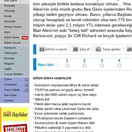
Ana Sayfa
tüm ailesiyle birlikte bedava konaklıyor olması... Yine k
Dosyalar
Ailesi'nin ünlü müzik grubu Bee Gees üyelerinden Ro
Teknoloji
yılbaşı tatilini geçiriyor olması. Basın, yıllarca Başbakan
Emlak
oturup hesapladı ve kendi cebinden olsa tam 775 bin s
Otomobil
milyon dolar yani 2.1 milyon YTL ödemesi gerekeceğin
Detaylı Arama
Blair Ailesi'nin eski "beleş tatil" adresleri arasında İt
Arşiv
Berlusconi, popçu Sir Cliff Richard ve birçok işadamını
Kültür Sanat
Sabah Çocuk
Günaydın
Televizyon
Astroloji
1
2
3
4
Magazin
Sağlık
Turizm Rehberi
DİĞER DÜNYA HABERLERİ
Cuma
Cumartesi
Komünizm meydanında AB'ye ilk adımı attılar
TGRT'nin patronu en güçlü altıncı 'emekli'
Pazar Sabah
Irak'ta ölen ABD askeri sayısı üç bine ulaştı
İşte İnsan
'Bitirim ikili'
Çizerler
Filistin lideri hacca gidip saçlarını kazıttı
İktidar partisi rakip çıkarmadı Sarko tek aday
Evsiz eyleminde sahile çadırkondu
ETA ateşkesi bozdu Zapatero yuhalandı
Avusturya'nın ilk kadın İçişleri Bakanı öldü
Pitbull'un saldırdığı 5 yaşındaki kız öldü