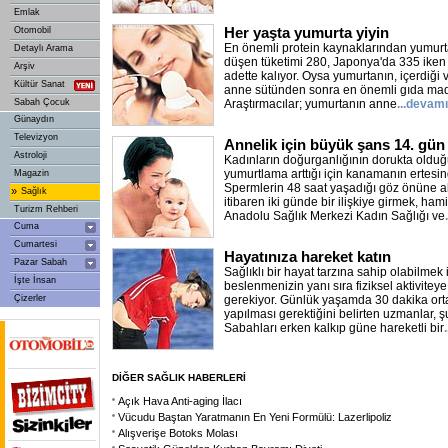
Emlak
Her yaşta yumurta yiyin
Otomobil
En önemli protein kaynaklarından yumurt
Detaylı Arama
düşen tüketimi 280, Japonya'da 335 iken
Arşiv
adette kalıyor. Oysa yumurtanın, içerdiği 
Kültür Sanat
anne sütünden sonra en önemli gıda madde
Sabah Çocuk
Araştırmacılar; yumurtanın anne
...devamı
Günaydın
Televizyon
Annelik için büyük şans 14. gün
Astroloji
Kadınların doğurganlığının dorukta oldu
yumurtlama arttığı için kanamanın ertesi
Magazin
Spermlerin 48 saat yaşadığı göz önüne a
»
Sağlık
itibaren iki günde bir ilişkiye girmek, hamile
Turizm Rehberi
Anadolu Sağlık Merkezi Kadın Sağlığı ve
Cuma
Cumartesi
Hayatınıza hareket katın
Pazar Sabah
Sağlıklı bir hayat tarzına sahip olabilmek i
İşte İnsan
beslenmenizin yanı sıra fiziksel aktivitey
Çizerler
gerekiyor. Günlük yaşamda 30 dakika ort
yapılması gerektiğini belirten uzmanlar, 
Sabahları erken kalkıp güne hareketli bir
DİĞER SAĞLIK HABERLERİ
Açık Hava Anti-aging İlacı
Vücudu Baştan Yaratmanın En Yeni Formülü: Lazerlipoliz
Alışverişe Botoks Molası