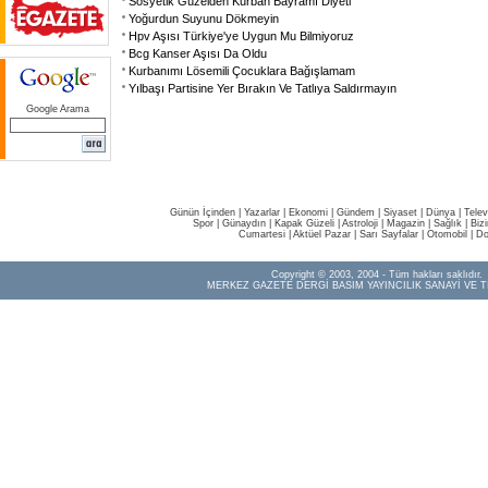
Sosyetik Güzelden Kurban Bayramı Diyeti
Yoğurdun Suyunu Dökmeyin
Hpv Aşısı Türkiye'ye Uygun Mu Bilmiyoruz
Bcg Kanser Aşısı Da Oldu
Kurbanımı Lösemili Çocuklara Bağışlamam
Yılbaşı Partisine Yer Bırakın Ve Tatlıya Saldırmayın
Google Arama
Günün İçinden
|
Yazarlar
|
Ekonomi
|
Gündem
|
Siyaset
|
Dünya |
Telev
Spor
|
Günaydın
|
Kapak Güzeli
|
Astroloji
|
Magazin
|
Sağlık
|
Biz
Cumartesi
|
Aktüel Pazar
|
Sarı Sayfalar
|
Otomobil
|
Do
Copyright © 2003, 2004 - Tüm hakları saklıdır.
MERKEZ GAZETE DERGİ BASIM YAYINCILIK SANAYİ VE T