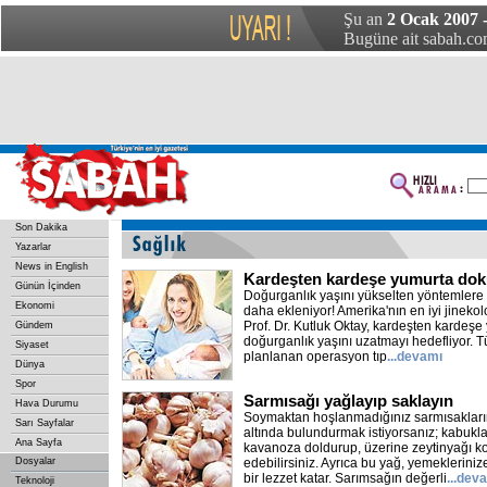
Şu an
2 Ocak 2007 -
Bugüne ait sabah.com
Son Dakika
Yazarlar
News in English
Kardeşten kardeşe yumurta dok
Günün İçinden
Doğurganlık yaşını yükselten yöntemlere d
Ekonomi
daha ekleniyor! Amerika'nın en iyi jinekol
Prof. Dr. Kutluk Oktay, kardeşten kardeşe
Gündem
doğurganlık yaşını uzatmayı hedefliyor. T
Siyaset
planlanan operasyon tıp
...devamı
Dünya
Spor
Sarmısağı yağlayıp saklayın
Hava Durumu
Soymaktan hoşlanmadığınız sarmısakların
Sarı Sayfalar
altında bulundurmak istiyorsanız; kabukla
Ana Sayfa
kavanoza doldurup, üzerine zeytinyağı 
Dosyalar
edebilirsiniz. Ayrıca bu yağ, yemeklerinize
bir lezzet katar. Sarımsağın değerli
...dev
Teknoloji