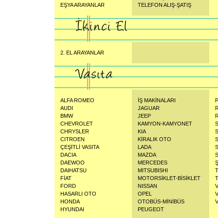
EŞYA ARAYANLAR
TELEFON ALIŞ-ŞATIŞ
2. EL ARAYANLAR
ALFA ROMEO
İŞ MAKİNALARI
AUDI
JAGUAR
BMW
JEEP
CHEVROLET
KAMYON-KAMYONET
CHRYSLER
KIA
CITROEN
KİRALIK OTO
ÇEŞİTLİ VASITA
LADA
DACIA
MAZDA
DAEWOO
MERCEDES
DAIHATSU
MITSUBISHI
FİAT
MOTORSİKLET-BİSİKLET
FORD
NISSAN
HASARLI OTO
OPEL
HONDA
OTOBÜS-MİNİBÜS
HYUNDAI
PEUGEOT