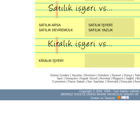
SATILIK ARSA
SATILIK İŞYERİ
SATILIK DEVREMÜLK
SATILIK YAZLIK
KİRALIK İŞYERİ
Günün İçinden
|
Yazarlar
|
Ekonomi
|
Gündem
|
Siyaset
|
Dünya |
Tel
Spor
|
Günaydın
|
Kapak Güzeli
|
Astroloji
|
Magazin
|
Sağlık
|
Bi
Cumartesi
|
Pazar Sabah
|
Sarı Sayfalar
|
Otomobil
|
Dosyalar
|
Arşi
Copyright © 2003, 2006 - Tüm hakları saklıdır.
MERKEZ GAZETE DERGİ BASIM YAYINCILIK SANAYİ VE 
Üretim ve Tasarım