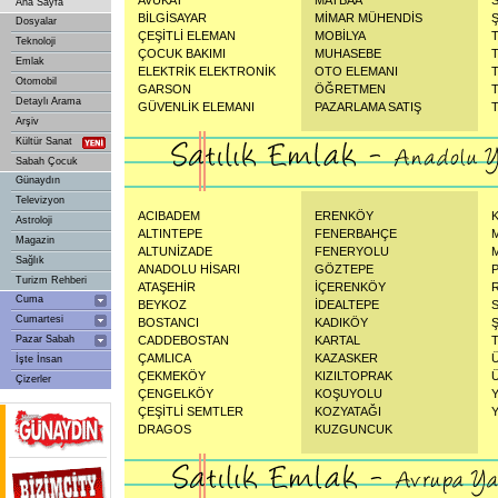
AVUKAT
MATBAA
Ana Sayfa
BİLGİSAYAR
MİMAR MÜHENDİS
Dosyalar
ÇEŞİTLİ ELEMAN
MOBİLYA
Teknoloji
ÇOCUK BAKIMI
MUHASEBE
Emlak
ELEKTRİK ELEKTRONİK
OTO ELEMANI
Otomobil
GARSON
ÖĞRETMEN
Detaylı Arama
GÜVENLİK ELEMANI
PAZARLAMA SATIŞ
Arşiv
Kültür Sanat
Sabah Çocuk
Günaydın
Televizyon
ACIBADEM
ERENKÖY
Astroloji
ALTINTEPE
FENERBAHÇE
Magazin
ALTUNİZADE
FENERYOLU
Sağlık
ANADOLU HİSARI
GÖZTEPE
Turizm Rehberi
ATAŞEHİR
İÇERENKÖY
Cuma
BEYKOZ
İDEALTEPE
Cumartesi
BOSTANCI
KADIKÖY
Pazar Sabah
CADDEBOSTAN
KARTAL
ÇAMLICA
KAZASKER
İşte İnsan
ÇEKMEKÖY
KIZILTOPRAK
Çizerler
ÇENGELKÖY
KOŞUYOLU
ÇEŞİTLİ SEMTLER
KOZYATAĞI
DRAGOS
KUZGUNCUK