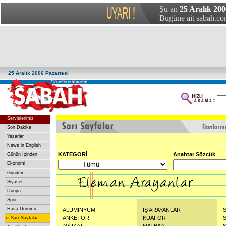
Şu an
25 Aralık 200
Bugüne ait sabah.com
25 Aralık 2006 Pazartesi
Servislerimiz
Son Dakika
Yazarlar
News in English
KATEGORİ
Anahtar Sözcük
Günün İçinden
Ekonomi
Gündem
Siyaset
Dünya
Spor
Hava Durumu
ALÜMİNYUM
İŞ ARAYANLAR
»
ANKETÖR
KUAFÖR
Sarı Sayfalar