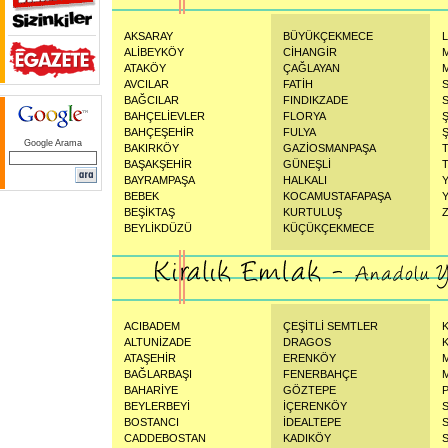
AKSARAY
BÜYÜKÇEKMECE
ALİBEYKÖY
CİHANGİR
ATAKÖY
ÇAĞLAYAN
AVCILAR
FATİH
BAĞCILAR
FINDIKZADE
BAHÇELİEVLER
FLORYA
BAHÇEŞEHİR
FULYA
Ş
Google Arama
BAKIRKÖY
GAZİOSMANPAŞA
BAŞAKŞEHİR
GÜNEŞLİ
BAYRAMPAŞA
HALKALI
BEBEK
KOCAMUSTAFAPAŞA
BEŞİKTAŞ
KURTULUŞ
BEYLİKDÜZÜ
KÜÇÜKÇEKMECE
ACIBADEM
ÇEŞİTLİ SEMTLER
ALTUNİZADE
DRAGOS
ATAŞEHİR
ERENKÖY
BAĞLARBAŞI
FENERBAHÇE
BAHARİYE
GÖZTEPE
BEYLERBEYİ
İÇERENKÖY
BOSTANCI
İDEALTEPE
CADDEBOSTAN
KADIKÖY