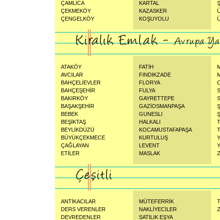
ÇAMLICA
KARTAL
ÇEKMEKÖY
KAZASKER
ÇENGELKÖY
KOŞUYOLU
ATAKÖY
FATİH
AVCILAR
FINDIKZADE
BAHÇELİEVLER
FLORYA
BAHÇEŞEHİR
FULYA
BAKIRKÖY
GAYRETTEPE
BAŞAKŞEHİR
GAZİOSMANPAŞA
BEBEK
GUNESLI
Ş
BEŞİKTAŞ
HALKALI
BEYLİKDÜZÜ
KOCAMUSTAFAPAŞA
BÜYÜKÇEKMECE
KURTULUŞ
ÇAĞLAYAN
LEVENT
ETİLER
MASLAK
ANTİKACILAR
MÜTEFERRİK
DERS VERENLER
NAKLİYECİLER
Z
DEVREDENLER
SATILIK EŞYA