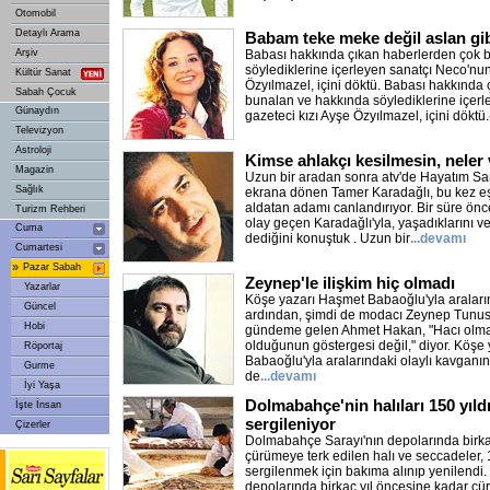
Otomobil
Detaylı Arama
Babam teke meke değil aslan gi
Arşiv
Babası hakkında çıkan haberlerden çok 
söylediklerine içerleyen sanatçı Neco'nun
Kültür Sanat
Özyılmazel, içini döktü. Babası hakkında
Sabah Çocuk
bunalan ve hakkında söylediklerine içer
Günaydın
gazeteci kızı Ayşe Özyılmazel, içini döktü.
Televizyon
Astroloji
Kimse ahlakçı kesilmesin, neler 
Magazin
Uzun bir aradan sonra atv'de Hayatım San
Sağlık
ekrana dönen Tamer Karadağlı, bu kez eş
aldatan adamı canlandırıyor. Bir süre önc
Turizm Rehberi
olay geçen Karadağlı'yla, yaşadıklarını ve
Cuma
dediğini konuştuk . Uzun bir
...devamı
Cumartesi
»
Pazar Sabah
Zeynep'le ilişkim hiç olmadı
Yazarlar
Köşe yazarı Haşmet Babaoğlu'yla araların
Güncel
ardından, şimdi de modacı Zeynep Tunuslu'
Hobi
gündeme gelen Ahmet Hakan, "Hacı olma
olduğunun göstergesi değil," diyor. Köşe
Röportaj
Babaoğlu'yla aralarındaki olaylı kavganın
Gurme
de
...devamı
İyi Yaşa
Dolmabahçe'nin halıları 150 yıldı
İşte İnsan
sergileniyor
Çizerler
Dolmabahçe Sarayı'nın depolarında birka
çürümeye terk edilen halı ve seccadeler, 1
sergilenmek için bakıma alınıp yenilendi
depolarında birkaç yıl öncesine kadar çür