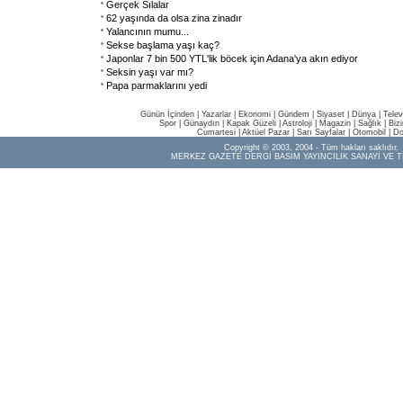
Gerçek Sılalar
62 yaşında da olsa zina zinadır
Yalancının mumu...
Sekse başlama yaşı kaç?
Japonlar 7 bin 500 YTL'lik böcek için Adana'ya akın ediyor
Seksin yaşı var mı?
Papa parmaklarını yedi
Günün İçinden
|
Yazarlar
|
Ekonomi
|
Gündem
|
Siyaset
|
Dünya |
Telev
Spor
|
Günaydın
|
Kapak Güzeli
|
Astroloji
|
Magazin
|
Sağlık
|
Biz
Cumartesi
|
Aktüel Pazar
|
Sarı Sayfalar
|
Otomobil
|
Do
Copyright © 2003, 2004 - Tüm hakları saklıdır.
MERKEZ GAZETE DERGİ BASIM YAYINCILIK SANAYİ VE T