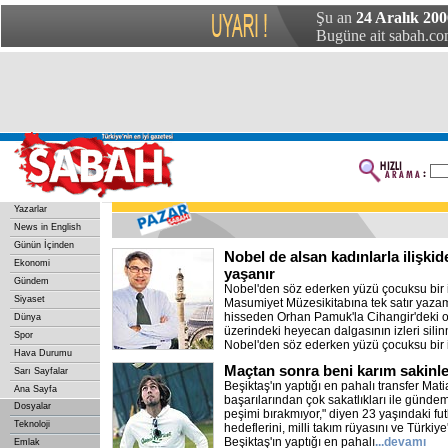
Şu an
24 Aralık 200
Bugüne ait sabah.com
Yazarlar
News in English
Günün İçinden
Nobel de alsan kadınlarla ilişkide
Ekonomi
yaşanır
Gündem
Nobel'den söz ederken yüzü çocuksu bir i
Siyaset
Masumiyet Müzesikitabına tek satır yazam
hisseden Orhan Pamuk'la Cihangir'deki o
Dünya
üzerindeki heyecan dalgasının izleri sil
Spor
Nobel'den söz ederken yüzü çocuksu bir 
Hava Durumu
Maçtan sonra beni karım sakinle
Sarı Sayfalar
Beşiktaş'ın yaptığı en pahalı transfer Mat
Ana Sayfa
başarılarından çok sakatlıkları ile gündem
Dosyalar
peşimi bırakmıyor," diyen 23 yaşındaki fu
Teknoloji
hedeflerini, milli takım rüyasını ve Türkiy
Beşiktaş'ın yaptığı en pahalı
...devamı
Emlak