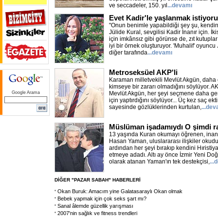
ve seccadeler, 150. yıl
...devamı
Evet Kadir'le yaşlanmak istiyor
"Onun benimle yapabildiği şey şu, kendini 
Jülide Kural, sevgilisi Kadir İnanır için. İki
için imkânsız gibi görünse de, zıt kutuplar 
iyi bir örnek oluşturuyor. 'Muhalif' oyuncu
diğer tarafında
...devamı
Metroseksüel AKP'li
Karaman milletvekili Mevlüt Akgün, dah
kimseye bir zararı olmadığını söylüyor. A
Google Arama
Mevlüt Akgün, her şeyi seçmene daha ge
için yaptırdığını söylüyor... Üç kez saç ekt
sayesinde gözlüklerinden kurtulan,
...dev
Müslüman işadamıydı O şimdi r
13 yaşında Kuran okumayı öğrenen, inançl
Hasan Yaman, uluslararası ilişkiler okudu
ardından her şeyi bırakıp kendini Hıristiy
etmeye adadı. Altı ay önce İzmir Yeni Doğ
olarak atanan Yaman'ın tek destekçisi,
...
DİĞER "PAZAR SABAH" HABERLERİ
Okan Buruk: Amacım yine Galatasaraylı Okan olmak
Bebek yapmak için çok seks şart mı?
Sanal âlemde güzellik yarışması
2007'nin sağlık ve fitness trendleri