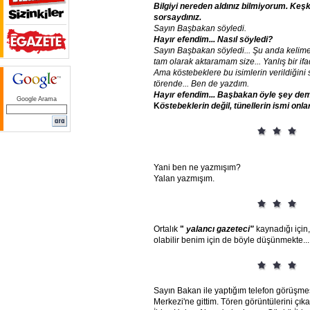
Bilgiyi
nereden
aldınız
bilmiyorum.
Keş
sorsaydınız.
Sayın
Başbakan
söyledi.
Hayır
efendim...
Nasıl
söyledi?
Sayın
Başbakan
söyledi...
Şu
anda
kelim
tam
olarak
aktaramam
size...
Yanlış
bir
if
Ama
köstebeklere
bu
isimlerin
verildiğini
törende...
Ben
de
yazdım.
Hayır
efendim...
Başbakan
öyle
şey
dem
Google Arama
K
östebeklerin
değil,
tünellerin
ismi
onlar
Yani ben ne yazmışım?
Yalan yazmışım.
Ortalık
"
yalancı
gazeteci"
kaynadığı için
olabilir benim için de böyle düşünmekte..
Sayın Bakan ile yaptığım telefon görüşme
Merkezi'ne gittim. Tören görüntülerini çıkar