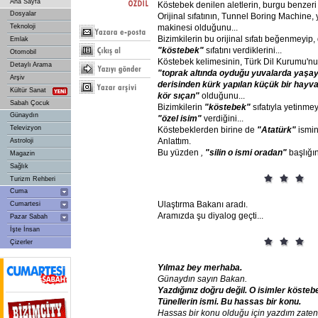
Ana Sayfa
Köstebek denilen aletlerin, burgu benzeri 
Dosyalar
Orijinal sıfatının, Tunnel Boring Machine,
Teknoloji
makinesi olduğunu...
Bizimkilerin bu orijinal sıfatı beğenmeyip, 
Emlak
"köstebek"
sıfatını verdiklerini...
Otomobil
Köstebek kelimesinin, Türk Dil Kurumu'n
Detaylı Arama
"toprak
altında
oyduğu
yuvalarda
yaşay
Arşiv
derisinden
kürk
yapılan
küçük
bir
hayva
Kültür Sanat
kör
sıçan"
olduğunu...
Sabah Çocuk
Bizimkilerin
"köstebek"
sıfatıyla yetinme
Günaydın
"özel
isim"
verdiğini...
Televizyon
Köstebeklerden birine de
"Atatürk"
ismini
Anlattım.
Astroloji
Bu yüzden
,
"silin
o
ismi
oradan"
başlığın
Magazin
Sağlık
Turizm Rehberi
Cuma
Ulaştırma Bakanı aradı.
Cumartesi
Aramızda şu diyalog geçti...
Pazar Sabah
İşte İnsan
Çizerler
Yılmaz
bey
merhaba.
Günaydın
sayın
Bakan.
Yazdığınız
doğru
değil.
O
isimler
köstebe
Tünellerin
ismi.
Bu
hassas
bir
konu.
Hassas
bir
konu
olduğu
için
yazdım
zaten