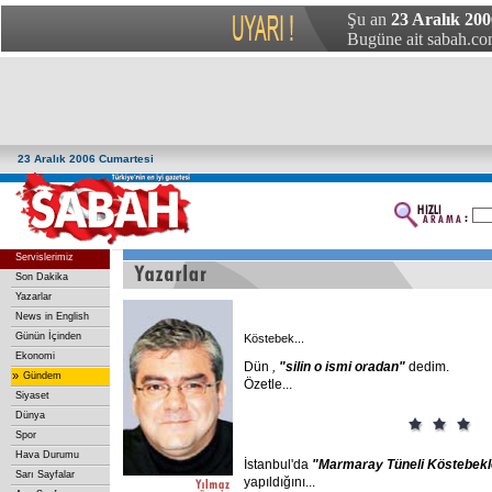
Şu an
23 Aralık 200
Bugüne ait sabah.com
23 Aralık 2006 Cumartesi
Servislerimiz
Son Dakika
Yazarlar
News in English
Günün İçinden
Köstebek...
Ekonomi
Dün
,
"silin
o
ismi
oradan"
dedim.
»
Gündem
Özetle...
Siyaset
Dünya
Spor
Hava Durumu
İstanbul'da
"Marmaray
Tüneli
Köstebekl
Sarı Sayfalar
yapıldığını...