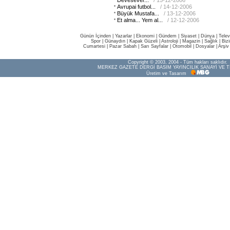
Devesever...
/ 15-12-2006
Avrupai futbol...
/ 14-12-2006
Büyük Mustafa...
/ 13-12-2006
Et alma... Yem al...
/ 12-12-2006
Günün İçinden
|
Yazarlar
|
Ekonomi
|
Gündem
|
Siyaset
|
Dünya |
Telev
Spor
|
Günaydın
|
Kapak Güzeli
|
Astroloji
|
Magazin
|
Sağlık
|
Biz
Cumartesi
|
Pazar Sabah
|
Sarı Sayfalar
|
Otomobil
|
Dosyalar
|
Arşiv
Copyright © 2003, 2004 - Tüm hakları saklıdır.
MERKEZ GAZETE DERGİ BASIM YAYINCILIK SANAYİ VE T
Üretim ve Tasarım