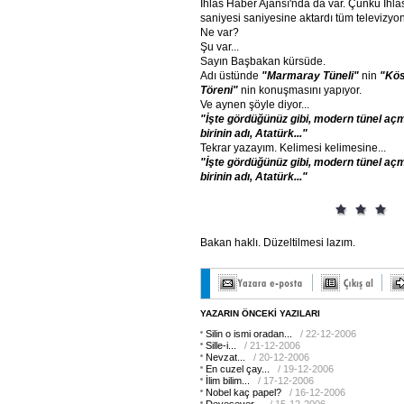
İhlas Haber Ajansı'nda da var. Çünkü İhla
saniyesi saniyesine aktardı tüm televizyon
Ne var?
Şu var...
Sayın Başbakan kürsüde.
Adı üstünde
"Marmaray
Tüneli"
nin
"Kös
Töreni"
nin konuşmasını yapıyor.
Ve aynen şöyle diyor...
"İşte
gördüğünüz
gibi,
modern
tünel
aç
birinin
adı,
Atatürk..."
Tekrar yazayım. Kelimesi kelimesine...
"İşte
gördüğünüz
gibi,
modern
tünel
aç
birinin
adı,
Atatürk..."
Bakan haklı. Düzeltilmesi lazım.
YAZARIN ÖNCEKİ YAZILARI
Silin o ismi oradan...
/ 22-12-2006
Sille-i...
/ 21-12-2006
Nevzat...
/ 20-12-2006
En cuzel çay...
/ 19-12-2006
İlim bilim...
/ 17-12-2006
Nobel kaç papel?
/ 16-12-2006