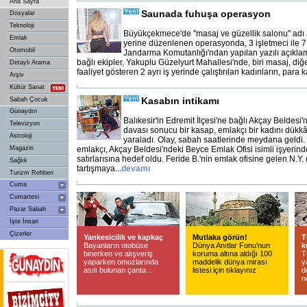
Ana Sayfa
Saunada fuhuşa operasyon
Dosyalar
Teknoloji
Büyükçekmece'de ''masaj ve güzellik salonu'' adı a
Emlak
yerine düzenlenen operasyonda, 3 işletmeci ile 7 k
Otomobil
Jandarma Komutanlığı'ndan yapılan yazılı açıkla
bağlı ekipler, Yakuplu Güzelyurt Mahallesi'nde, biri masaj, diğ
Detaylı Arama
faaliyet gösteren 2 ayrı iş yerinde çalıştırılan kadınların, para ka
Arşiv
Kültür Sanat
Kasabın intikamı
Sabah Çocuk
Günaydın
Balıkesir'in Edremit İlçesi'ne bağlı Akçay Beldesi
Televizyon
davası sonucu bir kasap, emlakçı bir kadını dükkân
Astroloji
yaraladı. Olay, sabah saatlerinde meydana geldi. F
Magazin
emlakçı, Akçay Beldesi'ndeki Beyce Emlak Ofisi isimli işyerind
satırlarısına hedef oldu. Feride B.'nin emlak ofisine gelen N.Y. 
Sağlık
tartışmaya
...
devamı
Turizm Rehberi
Cuma
Cumartesi
Pazar Sabah
İşte İnsan
Çizerler
Yankesicilik ve kapkaç
Mutlaka görün!
T
Bayanların otobüse
Dünya Anıtlar Fonu'nun
k
binerken ve alışveriş
koruma altına aldığı 100
T
yaparken omuzlarında
maddelik dünya mirası
y
asılı bulunan çanta...
listesi için tıklayınız
d
n