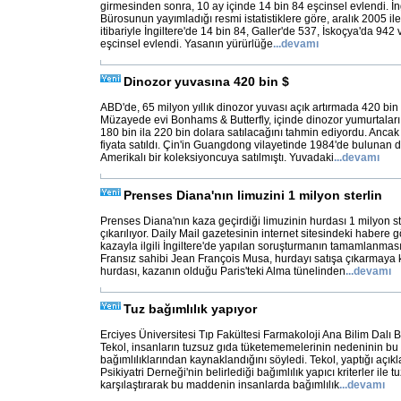
girmesinden sonra, 10 ay içinde 14 bin 84 eşcinsel evlendi. İngi
Bürosunun yayımladığı resmi istatistiklere göre, aralık 2005 il
itibariyle İngiltere'de 14 bin 84, Galler'de 537, İskoçya'da 94
eşcinsel evlendi. Yasanın yürürlüğe
...
devamı
Dinozor yuvasına 420 bin $
ABD'de, 65 milyon yıllık dinozor yuvası açık artırmada 420 bin 
Müzayede evi Bonhams & Butterfly, içinde dinozor yumurtalar
180 bin ila 220 bin dolara satılacağını tahmin ediyordu. Ancak 
fiyata satıldı. Çin'in Guangdong vilayetinde 1984'de bulunan d
Amerikalı bir koleksiyoncuya satılmıştı. Yuvadaki
...
devamı
Prenses Diana'nın limuzini 1 milyon sterlin
Prenses Diana'nın kaza geçirdiği limuzinin hurdası 1 milyon st
çıkarılıyor. Daily Mail gazetesinin internet sitesindeki habere 
kazayla ilgili İngiltere'de yapılan soruşturmanın tamamlanması
Fransız sahibi Jean François Musa, hurdayı satışa çıkarmaya k
hurdası, kazanın olduğu Paris'teki Alma tünelinden
...
devamı
Tuz bağımlılık yapıyor
Erciyes Üniversitesi Tıp Fakültesi Farmakoloji Ana Bilim Dalı B
Tekol, insanların tuzsuz gıda tüketememelerinin nedeninin b
bağımlılıklarından kaynaklandığını söyledi. Tekol, yaptığı açı
Psikiyatri Derneği'nin belirlediği bağımlılık yapıcı kriterler ile t
karşılaştırarak bu maddenin insanlarda bağımlılık
...
devamı