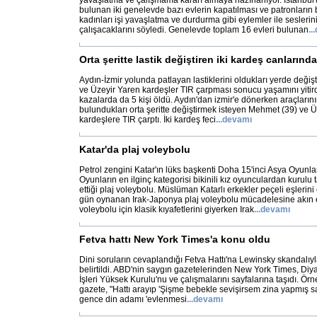
yavaşlatma ve çalışmama kararı almaya hazırlanıyor. İstanbu
bulunan iki genelevde bazı evlerin kapatılması ve patronların 
kadınları işi yavaşlatma ve durdurma gibi eylemler ile sesleri
çalışacaklarını söyledi. Genelevde toplam 16 evleri bulunan
...
Orta şeritte lastik değiştiren iki kardeş canlarınd
Aydın-İzmir yolunda patlayan lastiklerini oldukları yerde deği
ve Üzeyir Yaren kardeşler TIR çarpması sonucu yaşamını yitird
kazalarda da 5 kişi öldü. Aydın'dan izmir'e dönerken araçlarını
bulundukları orta şeritte değiştirmek isteyen Mehmet (39) ve Ü
kardeşlere TIR çarptı. İki kardeş feci
...
devamı
Katar'da plaj voleybolu
Petrol zengini Katar'ın lüks başkenti Doha 15'inci Asya Oyunlar
Oyunların en ilginç kategorisi bikinili kız oyunculardan kurulu
ettiği plaj voleybolu. Müslüman Katarlı erkekler peçeli eşlerin
gün oynanan Irak-Japonya plaj voleybolu mücadelesine akın e
voleybolu için klasik kıyafetlerini giyerken Irak
...
devamı
Fetva hattı New York Times'a konu oldu
Dini soruların cevaplandığı Fetva Hattı'na Lewinsky skandalıyla 
belirtildi. ABD'nin saygın gazetelerinden New York Times, Diya
İşleri Yüksek Kurulu'nu ve çalışmalarını sayfalarına taşıdı. Ör
gazete, "Hattı arayıp 'Şişme bebekle sevişirsem zina yapmış sa
gence din adamı 'evlenmesi
...
devamı