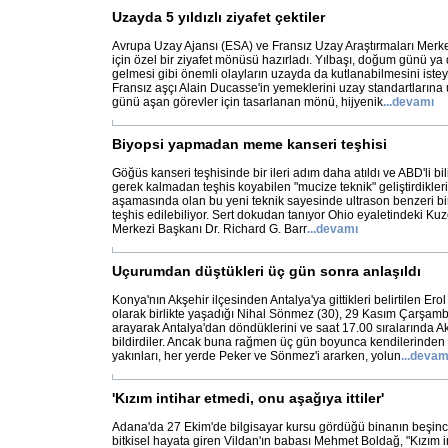
Uzayda 5 yıldızlı ziyafet çektiler
Avrupa Uzay Ajansı (ESA) ve Fransız Uzay Araştırmaları Merke
için özel bir ziyafet mönüsü hazırladı. Yılbaşı, doğum günü ya 
gelmesi gibi önemli olayların uzayda da kutlanabilmesini isteye
Fransız aşçı Alain Ducasse'in yemeklerini uzay standartlarına 
günü aşan görevler için tasarlanan mönü, hijyenik
...
devamı
Biyopsi yapmadan meme kanseri teşhisi
Göğüs kanseri teşhisinde bir ileri adım daha atıldı ve ABD'li bi
gerek kalmadan teşhis koyabilen "mucize teknik" geliştirdikleri
aşamasında olan bu yeni teknik sayesinde ultrason benzeri bi
teşhis edilebiliyor. Sert dokudan tanıyor Ohio eyaletindeki K
Merkezi Başkanı Dr. Richard G. Barr
...
devamı
Uçurumdan düştükleri üç gün sonra anlaşıldı
Konya'nın Akşehir ilçesinden Antalya'ya gittikleri belirtilen Ero
olarak birlikte yaşadığı Nihal Sönmez (30), 29 Kasım Çarşamba
arayarak Antalya'dan döndüklerini ve saat 17.00 sıralarında Ak
bildirdiler. Ancak buna rağmen üç gün boyunca kendilerinde
yakınları, her yerde Peker ve Sönmez'i ararken, yolun
...
devam
'Kızım intihar etmedi, onu aşağıya ittiler'
Adana'da 27 Ekim'de bilgisayar kursu gördüğü binanın beşinci
bitkisel hayata giren Vildan'ın babası Mehmet Boldağ, "Kızım i