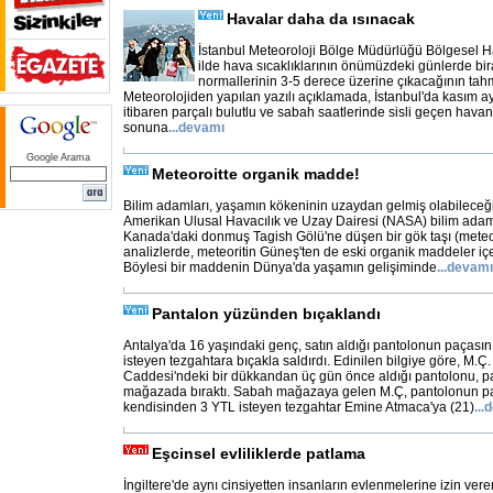
Havalar daha da ısınacak
İstanbul Meteoroloji Bölge Müdürlüğü Bölgesel 
ilde hava sıcaklıklarının önümüzdeki günlerde bi
normallerinin 3-5 derece üzerine çıkacağının tahmi
Meteorolojiden yapılan yazılı açıklamada, İstanbul'da kasım ay
itibaren parçalı bulutlu ve sabah saatlerinde sisli geçen havan
sonuna
...
devamı
Google Arama
Meteoroitte organik madde!
Bilim adamları, yaşamın kökeninin uzaydan gelmiş olabileceğin
Amerikan Ulusal Havacılık ve Uzay Dairesi (NASA) bilim adaml
Kanada'daki donmuş Tagish Gölü'ne düşen bir gök taşı (meteori
analizlerde, meteoritin Güneş'ten de eski organik maddeler içerd
Böylesi bir maddenin Dünya'da yaşamın gelişiminde
...
devamı
Pantalon yüzünden bıçaklandı
Antalya'da 16 yaşındaki genç, satın aldığı pantolonun paçasının
isteyen tezgahtara bıçakla saldırdı. Edinilen bilgiye göre, M.Ç.
Caddesi'ndeki bir dükkandan üç gün önce aldığı pantolonu, paç
mağazada bıraktı. Sabah mağazaya gelen M.Ç, pantolonun paças
kendisinden 3 YTL isteyen tezgahtar Emine Atmaca'ya (21)
...
d
Eşcinsel evliliklerde patlama
İngiltere'de aynı cinsiyetten insanların evlenmelerine izin ver