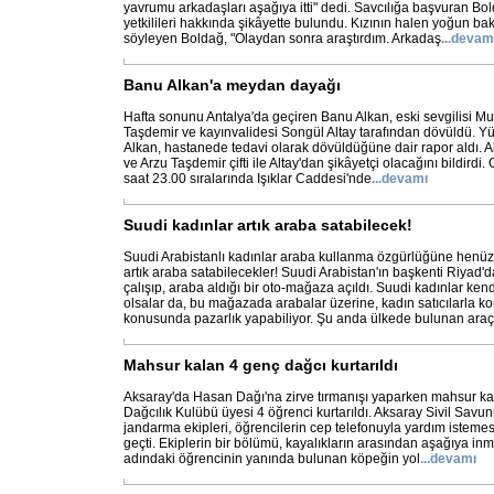
yavrumu arkadaşları aşağıya itti" dedi. Savcılığa başvuran Bol
yetkilileri hakkında şikâyette bulundu. Kızının halen yoğun 
söyleyen Boldağ, "Olaydan sonra araştırdım. Arkadaş
...
devam
Banu Alkan'a meydan dayağı
Hafta sonunu Antalya'da geçiren Banu Alkan, eski sevgilisi Mu
Taşdemir ve kayınvalidesi Songül Altay tarafından dövüldü. 
Alkan, hastanede tedavi olarak dövüldüğüne dair rapor aldı. A
ve Arzu Taşdemir çifti ile Altay'dan şikâyetçi olacağını bildirdi
saat 23.00 sıralarında Işıklar Caddesi'nde
...
devamı
Suudi kadınlar artık araba satabilecek!
Suudi Arabistanlı kadınlar araba kullanma özgürlüğüne henü
artık araba satabilecekler! Suudi Arabistan'ın başkenti Riyad'
çalışıp, araba aldığı bir oto-mağaza açıldı. Suudi kadınlar ke
olsalar da, bu mağazada arabalar üzerine, kadın satıcılarla ko
konusunda pazarlık yapabiliyor. Şu anda ülkede bulunan araç
Mahsur kalan 4 genç dağcı kurtarıldı
Aksaray'da Hasan Dağı'na zirve tırmanışı yaparken mahsur kal
Dağcılık Kulübü üyesi 4 öğrenci kurtarıldı. Aksaray Sivil Sav
jandarma ekipleri, öğrencilerin cep telefonuyla yardım isteme
geçti. Ekiplerin bir bölümü, kayalıkların arasından aşağıya i
adındaki öğrencinin yanında bulunan köpeğin yol
...
devamı