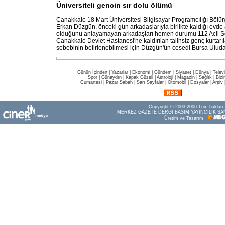
Üniversiteli gencin sır dolu ölümü
Çanakkale 18 Mart Üniversitesi Bilgisayar Programcılığı Bölümü
Erkan Düzgün, önceki gün arkadaşlarıyla birlikte kaldığı evde 
olduğunu anlayamayan arkadaşları hemen durumu 112 Acil Serv
Çanakkale Devlet Hastanesi'ne kaldırılan talihsiz genç kurtar
sebebinin belirlenebilmesi için Düzgün'ün cesedi Bursa Ulud
Günün İçinden
|
Yazarlar
|
Ekonomi
|
Gündem
|
Siyaset
|
Dünya |
Telev
Spor
|
Günaydın
|
Kapak Güzeli
|
Astroloji
|
Magazin
|
Sağlık
|
Bizi
Cumartesi
|
Pazar Sabah
|
Sarı Sayfalar
|
Otomobil
|
Dosyalar
|
Arşiv
Copyright © 2003-2006 Tüm hakları s
MERKEZ GAZETE DERGİ BASIM YAYINCILIK SAN
Üretim ve Tasarım