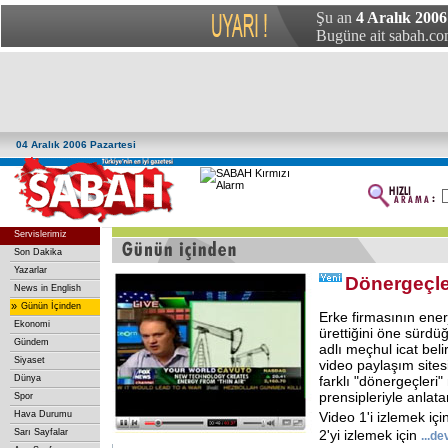
Şu an
4 Aralık 2006
Bugüne ait sabah.com
04 Aralık 2006 Pazartesi
Servislerimiz
Son Dakika
Yazarlar
Dönergeçler
News in English
»
Günün İçinden
Erke firmasının ener
Ekonomi
ürettiğini öne sürd
Gündem
adlı meçhul icat belir
Siyaset
video paylaşım sites
Dünya
farklı "dönergeçleri"
prensipleriyle anlata
Spor
Hava Durumu
Video 1'i izlemek içi
Sarı Sayfalar
2'yi izlemek için
...
de