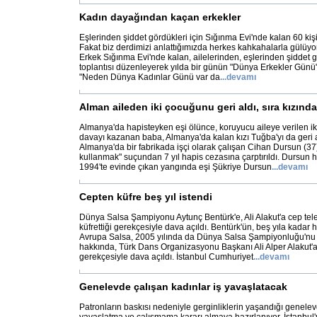
Kadın dayağından kaçan erkekler
Eşlerinden şiddet gördükleri için Sığınma Evi'nde kalan 60 kişi
Fakat biz derdimizi anlattığımızda herkes kahkahalarla gülüyo
Erkek Sığınma Evi'nde kalan, ailelerinden, eşlerinden şiddet 
toplantısı düzenleyerek yılda bir günün "Dünya Erkekler Günü" 
"Neden Dünya Kadınlar Günü var da
...
devamı
Alman aileden iki çocuğunu geri aldı, sıra kızında
Almanya'da hapisteyken eşi ölünce, koruyucu aileye verilen iki
davayı kazanan baba, Almanya'da kalan kızı Tuğba'yı da geri 
Almanya'da bir fabrikada işçi olarak çalışan Cihan Dursun (37
kullanmak" suçundan 7 yıl hapis cezasına çarptırıldı. Dursun 
1994'te evinde çıkan yangında eşi Şükriye Dursun
...
devamı
Cepten küfre beş yıl istendi
Dünya Salsa Şampiyonu Aytunç Bentürk'e, Ali Alakut'a cep tele
küfrettiği gerekçesiyle dava açıldı. Bentürk'ün, beş yıla kadar h
Avrupa Salsa, 2005 yılında da Dünya Salsa Şampiyonluğu'nu
hakkında, Türk Dans Organizasyonu Başkanı Ali Alper Alakut'a 
gerekçesiyle dava açıldı. İstanbul Cumhuriyet
...
devamı
Genelevde çalışan kadınlar iş yavaşlatacak
Patronların baskısı nedeniyle gerginliklerin yaşandığı genelev