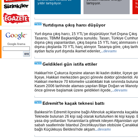
yıldır tartışılıyor.
tartışıyor.
k
h
Yurtdışına çıkış harcı düşüyor
Yurt dışına çıkış harcı, 15 YTL'ye düşürülüyor.Yurt Dışına Çık
Tasarısı, TBMM Başkanlığına sunuldu. Tasarı, Türkiye Cumhuri
dışına çıkış yapanlardan, çıkış başına 15 YTL harç alınmasını
Google Arama
dışına çıkışlarda 70 YTL harç alınıyor. Tasarıya göre, çıkış tarihi
aydan fazla yurt dışında ikamet edenler,
...
devamı
Geldikleri gün istifa ettiler
Hakkari'nin Çukurca ilçesine atanan iki kadın doktor, ilçeye geldi
İlçeye, Hakkari merkezden geçici görevle doktor gönderildi. Al
Hakkari merkeze 70 kilometre uzaklıktaki Irak sınırında bulun
Kasım 2006 tarihinde ataması yapılan Bilge Doğan ve Manoly
önce göreve başlamak üzere geldikleri ilçede,
...
devamı
Edremit'te kaçak teknesi battı
Balıkesir'in Edremit ilçesine bağlı Altınoluk açıklarında kaçaklar
Teknede bulunan 26 kişi sağ olarak kurtulurken iki kişi kayıp. E
yasa dışı yollardan Yunanistan'a gitmek isteyen Afganistan uyr
sabah saatlerinde İstanbul Zincirlikuyu'dan otobüsle Çanakkale
bağlı Küçükkuyu Beldesi'nde akşam
...
devamı