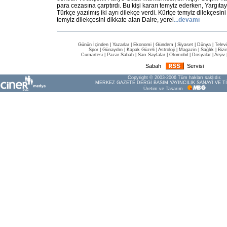
para cezasına çarptırdı. Bu kişi kararı temyiz ederken, Yargıt
Türkçe yazılmış iki ayrı dilekçe verdi. Kürtçe temyiz dilekçesin
temyiz dilekçesini dikkate alan Daire, yerel
...
devamı
Günün İçinden
|
Yazarlar
|
Ekonomi
|
Gündem
|
Siyaset
|
Dünya |
Telev
Spor
|
Günaydın
|
Kapak Güzeli
|
Astroloji
|
Magazin
|
Sağlık
|
Bizi
Cumartesi
|
Pazar Sabah
|
Sarı Sayfalar
|
Otomobil
|
Dosyalar
|
Arşiv
Sabah
Servisi
Copyright © 2003-2006 Tüm hakları saklıdır.
MERKEZ GAZETE DERGİ BASIM YAYINCILIK SANAYİ VE Tİ
Üretim ve Tasarım