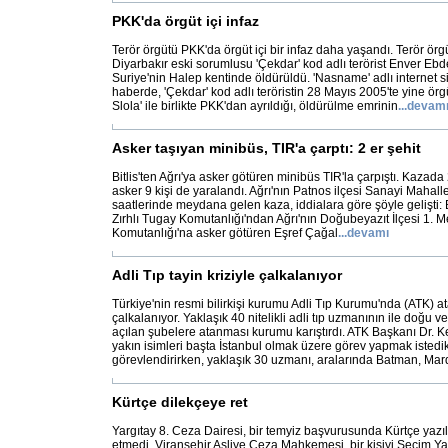
PKK'da örgüt içi infaz
Terör örgütü PKK'da örgüt içi bir infaz daha yaşandı. Terör ör
Diyarbakır eski sorumlusu 'Çekdar' kod adlı terörist Enver Ebd
Suriye'nin Halep kentinde öldürüldü. 'Nasname' adlı internet s
haberde, 'Çekdar' kod adlı teröristin 28 Mayıs 2005'te yine ör
Slola' ile birlikte PKK'dan ayrıldığı, öldürülme emrinin
...
devam
Asker taşıyan minibüs, TIR'a çarptı: 2 er şehit
Bitlis'ten Ağrı'ya asker götüren minibüs TIR'la çarpıştı. Kazada 
asker 9 kişi de yaralandı. Ağrı'nın Patnos ilçesi Sanayi Mahall
saatlerinde meydana gelen kaza, iddialara göre şöyle gelişti: Bit
Zırhlı Tugay Komutanlığı'ndan Ağrı'nın Doğubeyazıt İlçesi 1.
Komutanlığı'na asker götüren Eşref Çağal
...
devamı
Adli Tıp tayin kriziyle çalkalanıyor
Türkiye'nin resmi bilirkişi kurumu Adli Tıp Kurumu'nda (ATK) at
çalkalanıyor. Yaklaşık 40 nitelikli adli tıp uzmanının ile doğu
açılan şubelere atanması kurumu karıştırdı. ATK Başkanı Dr. K
yakın isimleri başta İstanbul olmak üzere görev yapmak istedik
görevlendirirken, yaklaşık 30 uzmanı, aralarında Batman, Mar
Kürtçe dilekçeye ret
Yargıtay 8. Ceza Dairesi, bir temyiz başvurusunda Kürtçe yazı
etmedi. Viranşehir Asliye Ceza Mahkemesi, bir kişiyi Seçim Y