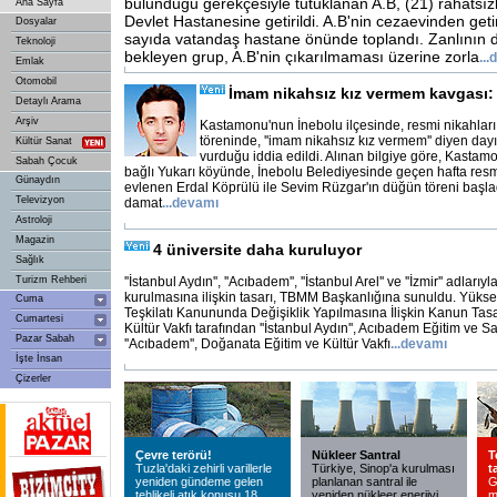
bulunduğu gerekçesiyle tutuklanan A.B, (21) rahatsız
Ana Sayfa
Devlet Hastanesine getirildi. A.B'nin cezaevinden geti
Dosyalar
sayıda vatandaş hastane önünde toplandı. Zanlının dı
Teknoloji
bekleyen grup, A.B'nin çıkarılmaması üzerine zorla
...
d
Emlak
Otomobil
İmam nikahsız kız vermem kavgası: 
Detaylı Arama
Arşiv
Kastamonu'nun İnebolu ilçesinde, resmi nikahları 
töreninde, ''imam nikahsız kız vermem'' diyen da
Kültür Sanat
vurduğu iddia edildi. Alınan bilgiye göre, Kastam
Sabah Çocuk
bağlı Yukarı köyünde, İnebolu Belediyesinde geçen hafta resm
Günaydın
evlenen Erdal Köprülü ile Sevim Rüzgar'ın düğün töreni başlad
Televizyon
damat
...
devamı
Astroloji
Magazin
4 üniversite daha kuruluyor
Sağlık
Turizm Rehberi
''İstanbul Aydın'', ''Acıbadem'', ''İstanbul Arel'' ve ''İzmir'' adlarıy
kurulmasına ilişkin tasarı, TBMM Başkanlığına sunuldu. Yüks
Cuma
Teşkilatı Kanununda Değişiklik Yapılmasına İlişkin Kanun Tasa
Cumartesi
Kültür Vakfı tarafından ''İstanbul Aydın'', Acıbadem Eğitim ve Sa
Pazar Sabah
''Acıbadem'', Doğanata Eğitim ve Kültür Vakfı
...
devamı
İşte İnsan
Çizerler
Çevre terörü!
Nükleer Santral
T
Tuzla'daki zehirli varillerle
Türkiye, Sinop'a kurulması
t
yeniden gündeme gelen
planlanan santral ile
G
tehlikeli atık konusu 18
yeniden nükleer enerjiyi
m