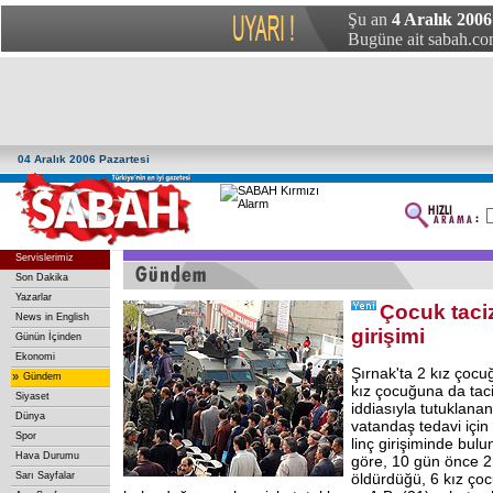
Şu an
4 Aralık 2006
Bugüne ait sabah.com
04 Aralık 2006 Pazartesi
Servislerimiz
Son Dakika
Yazarlar
Çocuk taciz
News in English
girişimi
Günün İçinden
Ekonomi
Şırnak'ta 2 kız çoc
»
Gündem
kız çocuğuna da tac
Siyaset
iddiasıyla tutuklanan
Dünya
vatandaş tedavi için 
Spor
linç girişiminde bulu
Hava Durumu
göre, 10 gün önce 2
Sarı Sayfalar
öldürdüğü, 6 kız ço