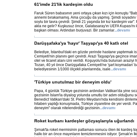
61'imde 21'lik kardeşim oldu
Faruk Süren babasının yeni ortaya çıkan kızı için konuştu "B
annemi bırakamamış. Ama çocuğu da yapmış. Şimdi soyadını ve
soylu bir tavra çevirdi. Şimdi 21 yaşında bir kız kardeşim var"
akla ne gelir? Kuşkusuz önce, Galatasaray'ın UEFA Kupası'n
başkan olması. Ardından burjuvazi. Bir zamanlar
...
devamı
Darüşşafaka'ya 'hayır' Taşyapı'ya 40 katlı otel
Belediye, İstanbul'daki en gözde yerinde hastane yaptırmak 
Cemiyeti'nin planını geri çevirdi. Arazi Taşyapı'ya geçince imar
otel ve ticaret alanı izni verildi. Koşuyolu'nda bulunan araziyi h
Tozan, 40 yıl önce Darüşşafaka Cemiyeti'ne 'şart koymadan' ba
belediyesinin 1/1000 ölçekli planlarında, isale
...
devamı
'Türkiye unutulmaz bir deneyim oldu'
Papa, 4 günlük Türkiye gezisinin ardından Vatikan'da yine sıc
gezisinin İslam'la diyalog yolunda umutlu bir adım olduğunu s
Benedict Vatikan'daki St. Pietro Meydanı'nda kendisini dinlem
hitaben yaptığı konuşmada, Türkiye ziyaretine de yer verdi. P
deneyim" olarak nitelendirdiği gezisinin
...
devamı
Roket kurbanı kardeşler gözyaşlarıyla uğurlandı
Şırnak'ta roket mermisinin patlaması sonucu ölen iki kardeş to
halkı bir an önce mayınların temizlenmesini istiyor. Şırnak'ın 