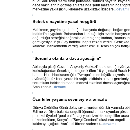
buldukları roket mermisinin patlaması sonucu hayatını kaybed
gece yakınlarının gözyaşları arasında şehir mezarlığında topra
merkezine yaklaşık 40 kilometre uzaklıktaki İkizdere
...
devamı
Bebek cinayetine yasal hoşgörü
Mahkeme, gayrimeşru bebeğini banyoda doğurup, boğan genç
indirimi'ni uyguladı. Babasından korktuğu için evinin banyos
doğurduğu bebeğini boğarak öldüren genç kadına, "namusunu
gerekçesiyle, 6 yıl 8 ay indirimli hapis cezası verildi. Genç ka
kalacak. Mahkemenin verdiği karar, eski TCK'nın en çok tartış
"Sorumlu olanlara dava açacağım"
Ablasıyla gittiği Cevahir Alışveriş Merkezi'nde oturduğu yürü
korkuluğundan önceki gün düşerek ölen 16 yaşındaki Burak 
babası Halit Hacıkasımoğlu, "Avrupa'nın en büyük alışveriş me
övündüğümüz koca yerde bir sağlık ekibinin olması gerekmiyo
sorumlular hakkında maddi manevi tazminat davası açacağını 
Ambulansın
...
devamı
Özürlüler yaşama sevinciyle aramızda
Dünya Özürlüler Günü dolayısıyla, yurdun dört bir yanında etki
Edirne ve Diyarbakır'da engelli öğrenciler halk oyunları göst
protokol üyeleri "goal ball" maçı yaptı. İzmir'de engelliler aras
düzenlenirken, Konya'da "Sevgi Çemberi" oluşturan engelliler
katılmaya çağırdı. Van'daki törene sadece 4
...
devamı