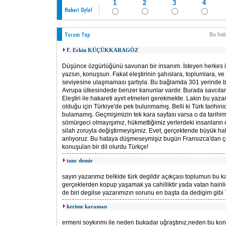
1
2
3
4
Bu hab
F. Erkin KÜÇÜKKARAGÖZ
Düşünce özgürlüğünü savunan bir insanım. İsteyen herkes i
yazsın, konuşsun. Fakat eleştirinin şahıslara, toplumlara, ve
seviyesine ulaşmaması şartıyla. Bu bağlamda 301 yerinde b
Avrupa ülkesindede benzer kanunlar vardır. Burada savcılar
Eleştiri ile hakareti ayırt etmeleri gerekmekte. Lakin bu yaz
olduğu için Türkiye'de pek bulunmamış. Belli ki Türk tarihini
bulamamış. Geçmişimizin tek kara sayfası varsa o da tarihimi
sömürgeci olmayışımız, hükmettiğimiz yerlerdeki insanların di
silah zoruyla değiştirmeyişimiz. Evet, gerçektende büyük ha
anlıyoruz. Bu hataya düşmeseymişiz bugün Fransızca'dan ç
konuşulan bir dil olurdu Türkçe!
tunc demir
sayın yazarımız belkide türk degildir açıkçası toplumun bu
gerçeklerden kopup yaşamak ya cahilliktir yada vatan hainli
de biri degilse yazarımızın sorunu en başta da dedigim gibi
kerime karaman
ermeni soykırımı ile neden bukadar uğraştınız,neden bu kon