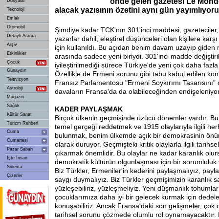
önde gelen gazetesi Le Mond
Dosyalar
alacak yazısının özetini aynı gün yayımlıyoru
Teknoloji
Emlak
Otomobil
Şimdiye kadar TCK'nın 301'inci maddesi, gazeteciler, e
Detaylı Arama
yazarlar dahil, eleştirel düşünceleri olan kişilere karş
Arşiv
için kullanıldı. Bu açıdan benim davam uzayıp gide
Etkinlikler
arasında sadece yeni biriydi. 301'inci madde değiştir
Çocuk
iyileştirilmediği sürece Türkiye'de yeni çok daha fazla
Günaydın
Özellikle de Ermeni sorunu gibi tabu kabul edilen kon
Televizyon
Fransız Parlamentosu "Ermeni Soykırımı Tasarısını" 
Astroloji
davaların Fransa'da da olabileceğinden endişeleniyo
Magazin
Sağlık
KADER
PAYLAŞMAK
Kültür Sanat
Birçok ülkenin geçmişinde üzücü dönemler vardır. Bu
Turizm Rehberi
temel gerçeği reddetmek ve 1915 olaylarıyla ilgili he
Cuma
bulunmak, benim ülkemde açık bir demokrasinin önü
Cumartesi
olarak duruyor. Geçmişteki kritik olaylarla ilgili tarihse
Pazar Sabah
çıkarmak önemlidir. Bu olaylar ne kadar karanlık olurs
İşte İnsan
demokratik kültürün olgunlaşması için bir sorumluluk 
Sinema
Biz Türkler, Ermeniler'in kederini paylaşmalıyız, paylaş
Çizerler
saygı duymalıyız. Biz Türkler geçmişimizin karanlık sa
yüzleşebiliriz, yüzleşmeliyiz. Yeni düşmanlık tohumlar
çocuklarımıza daha iyi bir gelecek kurmak için dedele
konuşabiliriz. Ancak Fransa'daki son gelişmeler, çok 
tarihsel sorunu çözmede olumlu rol oynamayacaktır.