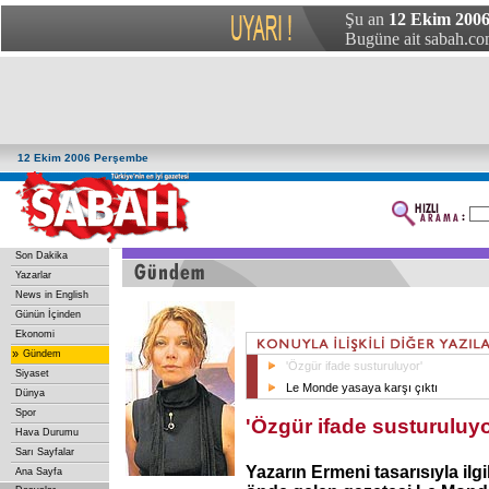
Şu an
12 Ekim 2006
Bugüne ait sabah.com
12 Ekim 2006 Perşembe
Son Dakika
Yazarlar
News in English
Günün İçinden
Ekonomi
»
Gündem
'Özgür ifade susturuluyor'
Siyaset
Le Monde yasaya karşı çıktı
Dünya
Spor
'Özgür ifade susturuluyo
Hava Durumu
Sarı Sayfalar
Yazarın Ermeni tasarısıyla ilgi
Ana Sayfa