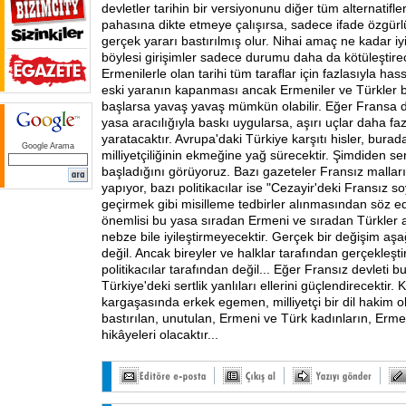
devletler tarihin bir versiyonunu diğer tüm alternatifl
pahasına dikte etmeye çalışırsa, sadece ifade özgürlü
gerçek yararı bastırılmış olur. Nihai amaç ne kadar iyi 
böylesi girişimler sadece durumu daha da kötüleştirec
Ermenilerle olan tarihi tüm taraflar için fazlasıyla ha
eski yaranın kapanması ancak Ermeniler ve Türkler b
başlarsa yavaş yavaş mümkün olabilir. Eğer Fransa d
yasa aracılığıyla baskı uygularsa, aşırı uçlar daha faz
yaratacaktır. Avrupa'daki Türkiye karşıtı hisler, burad
Google Arama
milliyetçiliğinin ekmeğine yağ sürecektir. Şimdiden se
başladığını görüyoruz. Bazı gazeteler Fransız mallar
yapıyor, bazı politikacılar ise "Cezayir'deki Fransız s
geçirmek gibi misilleme tedbirler alınmasından söz e
önemlisi bu yasa sıradan Ermeni ve sıradan Türkler ara
nebze bile iyileştirmeyecektir. Gerçek bir değişim aşa
değil. Ancak bireyler ve halklar tarafından gerçekleştiri
politikacılar tarafından değil... Eğer Fransız devleti 
Türkiye'deki sertlik yanlıları ellerini güçlendirecektir. 
kargaşasında erkek egemen, milliyetçi bir dil hakim ol
bastırılan, unutulan, Ermeni ve Türk kadınların, Erme
hikâyeleri olacaktır...