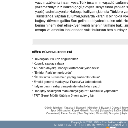
yazdınız.ülkeniz insanı veya Türk insanının yaşadığı zulümler 
yazamazmıydınız.Balkan göçü,Sovyet Rusyasında yapılan sü
yaptığı asimilasyonlar,Halepçe katliyamı,kıbrısta Türklere y
Türkistanda Yapılan zulümler,bunlarda karanlık bir nokta 
bağcıyı dövmek galiba.Sarı gelin edebiyatını bırakın artık.Hı
benim ninemi dert etmek.Sen kendi ninenin tarihine bak....m
avrupa ve amerika lobilerinden vakit bulursan ben burdayız..
DİĞER GÜNDEM HABERLERİ
Deveciyan: Bu kez engellenmez
Kusurlu savcıya dava
AKP'den dayakçı kocayı kurtaracak yasa teklifi
"Emirler Paris'ten geliyordu"
"İlk dersimiz Fransa'nın yaptığı katliamlar olsun"
Emekli general madalyayı Fransa'ya iade edecek
İtalyan basını rahip cinayetinde tuhaflıkları yazdı
Danıştay saldırganı mahkemeyi şaşırttı: Kesinlikle yapmadım
TRT Genel Müdürlüğü için 3 yeni aday çıktı
Günün İçinden
|
Yazarlar
|
Ekonomi
|
Gündem
|
Siyaset
|
Dünya |
Telev
Spor
|
Günaydın
|
Kapak Güzeli
|
Astroloji
|
Magazin
|
Sağlık
|
Biz
Cumartesi
|
Pazar Sabah
|
Sarı Sayfalar
|
Otomobil
|
Dosyalar
|
Arşiv
Copyright © 2003, 2004 - Tüm hakları saklıdır.
MERKEZ GAZETE DERGİ BASIM YAYINCILIK SANAYİ VE T