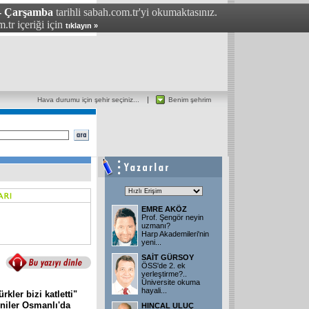
 - Çarşamba
tarihli sabah.com.tr'yi okumaktasınız.
.tr içeriği için
tıklayın »
Hava durumu için şehir seçiniz...
Benim şehrim
EMRE AKÖZ
Prof. Şengör neyin
uzmanı?
Harp Akademileri'nin
yeni...
SAİT GÜRSOY
ÖSS'de 2. ek
yerleştirme?..
Üniversite okuma
hayali...
kler bizi katletti"
niler Osmanlı'da
HINCAL ULUÇ