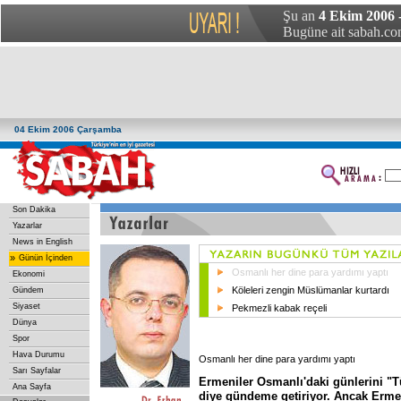
Şu an
4 Ekim 2006
Bugüne ait sabah.com
04 Ekim 2006 Çarşamba
Son Dakika
Yazarlar
News in English
»
Günün İçinden
Osmanlı her dine para yardımı yaptı
Ekonomi
Köleleri zengin Müslümanlar kurtardı
Gündem
Siyaset
Pekmezli kabak reçeli
Dünya
Spor
Hava Durumu
Osmanlı her dine para yardımı yaptı
Sarı Sayfalar
Ermeniler Osmanlı'daki günlerini "Tür
Ana Sayfa
diye gündeme getiriyor. Ancak Erme