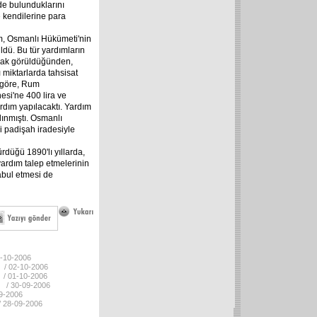
de bulunduklarını
e kendilerine para
m, Osmanlı Hükümeti'nin
ldü. Bu tür yardımların
larak görüldüğünden,
 miktarlarda tahsisat
 göre, Rum
esi'ne 400 lira ve
rdım yapılacaktı. Yardım
lınmıştı. Osmanlı
i padişah iradesiyle
ürdüğü 1890'lı yıllarda,
yardım talep etmelerinin
kabul etmesi de
3-10-2006
/ 02-10-2006
/ 01-10-2006
/ 30-09-2006
09-2006
/ 28-09-2006