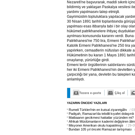
Nezareti'ne başvurarak, maddi sıkıntı için
bildirmiş ve yaklaşan Paskalya vesilesi il
yardımı yapılmasını talep etmişti.
Gayrimüslim topluluklara yapılacak yardı
30 Nisan 1891 tarihli toplantısında görüşü
yapılması esas itibarıyla tabi i bir olay o
hükümet patrikhanelere ihtiyaç duydukları
ayrılması konusunda kararını verdi. Buna
Patrikhanesi'ne 750 lira, Ermeni Patrikhan
Katolik Ermeni Patrikhanesi'ne 250 lira ya
yapılırken, cemaatlerin nüfusları dikkate a
Hükümetinin bu kararı 1 Mayıs 1891 tarihl
onaylanıp, yürürlüğe girdi.
Ermeni terör örgütlerinin saldırılarını sürd
her iki Ermeni Patrikhanesi'nin devletten 
çarpıcılığı bir yana, devletin bu talepleri 
anlamlıydı.
YAZARIN ÖNCEKİ YAZILARI
Rumeli Türkleri'nin en kutsal ziyaretgâhı
/ 0
Padişah, Ramazan'da tebdili kıyafet dolaşırdı
Matbaanın gecikmesi hattatlar yüzünden mi?
Afrikalı Müslümanların kaderini değiştiren âlim
Misyoner Amerikan okulu kapatılmıştı
/ 29-
Bundan 105 yıl önceki Ramazan tartışması