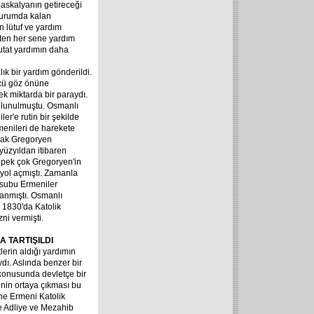
paskalyanın getireceği
 durumda kalan
 lütuf ve yardım
ten her sene yardım
mutat yardımın daha
lık bir yardım gönderildi.
ücü göz önüne
k miktarda bir paraydı.
bulunulmuştu. Osmanlı
r'e rutin bir şekilde
menileri de harekete
arak Gregoryen
üzyıldan itibaren
i, pek çok Gregoryen'in
 yol açmıştı. Zamanla
ensubu Ermeniler
anmıştı. Osmanlı
 1830'da Katolik
ni vermişti.
DA
TARTIŞILDI
lerin aldığı yardımın
ı. Aslında benzer bir
 konusunda devletçe bir
inin ortaya çıkması bu
ine Ermeni Katolik
le Adliye ve Mezahib