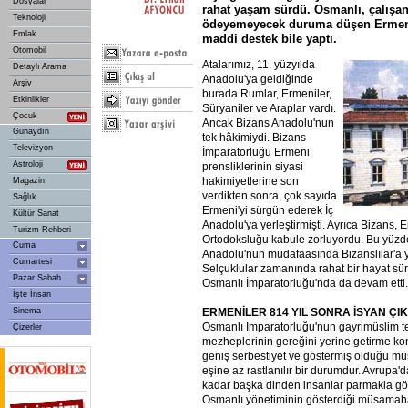
Dosyalar
rahat yaşam sürdü. Osmanlı, çalışan
Teknoloji
ödeyemeyecek duruma düşen Ermeni
Emlak
maddi destek bile yaptı.
Otomobil
Atalarımız, 11. yüzyılda
Detaylı Arama
Anadolu'ya geldiğinde
Arşiv
burada Rumlar, Ermeniler,
Etkinlikler
Süryaniler ve Araplar vardı.
Çocuk
Ancak Bizans Anadolu'nun
Günaydın
tek hâkimiydi. Bizans
Televizyon
İmparatorluğu Ermeni
Astroloji
prensliklerinin siyasi
hakimiyetlerine son
Magazin
verdikten sonra, çok sayıda
Sağlık
Ermeni'yi sürgün ederek İç
Kültür Sanat
Anadolu'ya yerleştirmişti. Ayrıca Bizans, E
Turizm Rehberi
Ortodoksluğu kabule zorluyordu. Bu yüzd
Cuma
Anadolu'nun müdafaasında Bizanslılar'a y
Cumartesi
Selçuklular zamanında rahat bir hayat sü
Pazar Sabah
Osmanlı İmparatorluğu'nda da devam etti.
İşte İnsan
ERMENİLER
814
YIL
SONRA
İSYAN
ÇI
Sinema
Osmanlı İmparatorluğu'nun gayrimüslim t
Çizerler
mezheplerinin gereğini yerine getirme k
geniş serbestiyet ve göstermiş olduğu 
eşine az rastlanılır bir durumdur. Avrup
kadar başka dinden insanlar parmakla gös
Osmanlı yönetiminin gösterdiği müsamaha