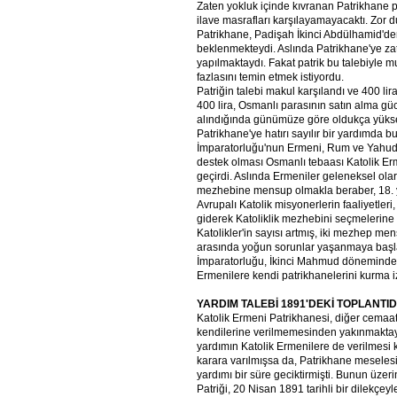
Zaten yokluk içinde kıvranan Patrikhane 
ilave masrafları karşılayamayacaktı. Zor
Patrikhane, Padişah İkinci Abdülhamid'den
beklenmekteydi. Aslında Patrikhane'ye za
yapılmaktaydı. Fakat patrik bu talebiyle 
fazlasını temin etmek istiyordu.
Patriğin talebi makul karşılandı ve 400 lira
400 lira, Osmanlı parasının satın alma g
alındığında günümüze göre oldukça yükse
Patrikhane'ye hatırı sayılır bir yardımda 
İmparatorluğu'nun Ermeni, Rum ve Yahudile
destek olması Osmanlı tebaası Katolik Er
geçirdi. Aslında Ermeniler geleneksel ol
mezhebine mensup olmakla beraber, 18. y
Avrupalı Katolik misyonerlerin faaliyetler
giderek Katoliklik mezhebini seçmelerine
Katolikler'in sayısı artmış, iki mezhep m
arasında yoğun sorunlar yaşanmaya başl
İmparatorluğu, İkinci Mahmud döneminde
Ermenilere kendi patrikhanelerini kurma iz
YARDIM
TALEBİ
1891'DEKİ
TOPLANTI
Katolik Ermeni Patrikhanesi, diğer cemaat
kendilerine verilmemesinden yakınmaktayd
yardımın Katolik Ermenilere de verilmesi
karara varılmışsa da, Patrikhane meseles
yardımı bir süre geciktirmişti. Bunun üzer
Patriği, 20 Nisan 1891 tarihli bir dilekçey