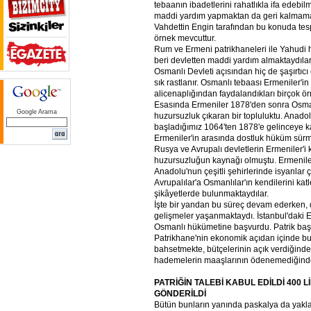
tebaanın ibadetlerini rahatlıkla ifa edebilm
maddi yardım yapmaktan da geri kalmamak
Vahdettin Engin tarafından bu konuda tesp
örnek mevcuttur.
Rum ve Ermeni patrikhaneleri ile Yahudi
beri devletten maddi yardım almaktaydılar.
Osmanlı Devleti açısından hiç de şaşırtıcı
sık rastlanır. Osmanlı tebaası Ermeniler'in
alicenaplığından faydalandıkları birçok ör
Esasında Ermeniler 1878'den sonra Osma
Google Arama
huzursuzluk çıkaran bir topluluktu. Anado
başladığımız 1064'ten 1878'e gelinceye ka
Ermeniler'in arasında dostluk hüküm sür
Rusya ve Avrupalı devletlerin Ermeniler'i k
huzursuzluğun kaynağı olmuştu. Ermeniler
Anadolu'nun çeşitli şehirlerinde isyanlar 
Avrupalılar'a Osmanlılar'ın kendilerini katl
şikâyetlerde bulunmaktaydılar.
İşte bir yandan bu süreç devam ederken, 
gelişmeler yaşanmaktaydı. İstanbul'daki E
Osmanlı hükümetine başvurdu. Patrik ba
Patrikhane'nin ekonomik açıdan içinde bu
bahsetmekte, bütçelerinin açık verdiğind
hademelerin maaşlarının ödenemediğind
PATRİĞİN
TALEBİ
KABUL
EDİLDİ
400
L
GÖNDERİLDİ
Bütün bunların yanında paskalya da yakl