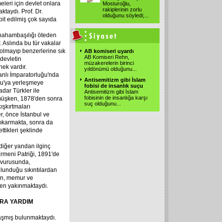
eleri için devlet onlara
Mosturoğlu,
rakiplerinin zorlu
taydı. Prof. Dr.
olduğunu söyledi;...
it edilmiş çok sayıda
 hahambaşılığı öteden
 Aslında bu tür vakalar
 olmayıp benzerlerine sık
AB komiseri uyardı
AB Komiseri Rehn,
 devletin
müzakerelerin birinci
nek vardır.
yıldönümü olduğunu...
nlı İmparatorluğu'nda
Antisemitizm gibi İslam
lu'ya yerleşmeye
fobisi de insanlık suçu
dar Türkler ile
Antisemitizm gibi İslam
fobisinin de insanlığa karşı
müşken, 1878'den sonra
suç olduğunu...
ışkırtmaları
, önce İstanbul ve
çıkarmakta, sonra da
ettikleri şeklinde
diğer yandan ilginç
rmeni Patriği, 1891'de
şvurusunda,
lunduğu sıkıntılardan
en, memur ve
en yakınmaktaydı.
İRA
YARDIM
aşmış bulunmaktaydı.