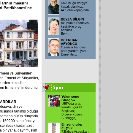
larının maaşını
Kovulduğu dergiye
kapak olan kız..
 Patrikhanesi'ne
Aktüel'in kapağında...
BEYZA BİLGİN
Akupunktur tedavisi
kesinlikle oruç
bozmaz
Ben
...
Dr. ERHAN
AFYONCU
Osmanlı her dine
para yardımı yaptı
Ermeniler...
rmeni ve Süryaniler'i
en Ermeni ve Süryaniler,
ardım etmediler.
ren Ermeniler'in durumu
Yolun sonu
Glasgow
KARDILAR
UEFA'da grup
ebaaya, din ve
kuraları çekildi.
Beşiktaş;
onusunda tanımış olduğu
B.Leverkusen,
müsamaha bütün dünyada
C.Brugge,...
a'da 150200 sene önceye
En zor gruba
terilecek kadar azdı.
düştük
 bir yana, gayrimüslim
F.Bahçe Asbaşkanı