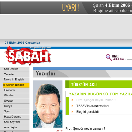
Şu an
4 Ekim 2006
Bugüne ait sabah.com
04 Ekim 2006 Çarşamba
Son Dakika
Yazarlar
News in English
»
Günün İçinden
Ekonomi
Gündem
Prof. Şengör neyin uzmanı?
Siyaset
TESEV'in araştırmaları
Dünya
Spor
Eleştiri gereklidir
Hava Durumu
Sarı Sayfalar
Ana Sayfa
Prof. Şengör neyin uzmanı?