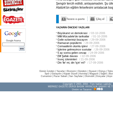
Şengör tercih edildi, anlayamadım. Şu ülk
Atatürk'ün eğitim felsefesini anlatacak b
YAZARIN ÖNCEKİ YAZILARI
Büyükanıt ve demokrasi
/ 03-10-2006
Milli Mücadele'de tarikatlar
/ 01-10-2006
Gelin ezberinizi bozayım
/ 29-09-2006
Google Arama
Ramazan popülizmi
/ 28-09-2006
Cemaatlerin olumlu işlevi
/ 27-09-2006
İşlerine gelmeyince sustular
/ 26-09-2006
5 ay sonra gelen cevap
/ 24-09-2006
Elif Şafak davası
/ 22-09-2006
İsveç izlenimleri
/ 21-09-2006
Din 'ile' mi, din 'için' mi?
/ 17-09-2006
Günün İçinden
|
Yazarlar
|
Ekonomi
|
Gündem
|
Siyaset
|
Dünya |
Telev
Spor
|
Günaydın
|
Kapak Güzeli
|
Astroloji
|
Magazin
|
Sağlık
|
Biz
Cumartesi
|
Pazar Sabah
|
Sarı Sayfalar
|
Otomobil
|
Dosyalar
|
Arşiv
Copyright © 2003, 2004 - Tüm hakları saklıdır.
MERKEZ GAZETE DERGİ BASIM YAYINCILIK SANAYİ VE T
Üretim ve Tasarım