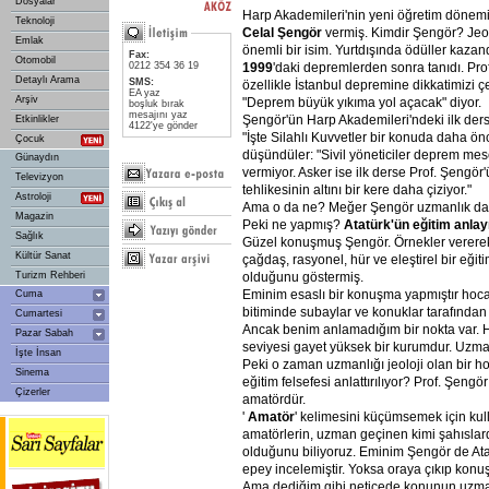
Dosyalar
Harp Akademileri'nin yeni öğretim dönemin
Teknoloji
Celal
Şengör
vermiş. Kimdir Şengör? Jeo
Emlak
önemli bir isim. Yurtdışında ödüller kaz
Fax:
Otomobil
1999
'daki depremlerden sonra tanıdı. Prof
0212 354 36 19
Detaylı Arama
SMS:
özellikle İstanbul depremine dikkatimizi çek
EA yaz
Arşiv
"Deprem büyük yıkıma yol açacak" diyor.
boşluk bırak
mesajını yaz
Şengör'ün Harp Akademileri'ndeki ilk dersi
Etkinlikler
4122'ye gönder
"İşte Silahlı Kuvvetler bir konuda daha ön
Çocuk
düşündüler: "Sivil yöneticiler deprem me
Günaydın
vermiyor. Asker ise ilk derse Prof. Şengö
Televizyon
tehlikesinin altını bir kere daha çiziyor."
Astroloji
Ama o da ne? Meğer Şengör uzmanlık dalı
Magazin
Peki ne yapmış?
Atatürk'ün
eğitim
anlay
Sağlık
Güzel konuşmuş Şengör. Örnekler vererek 
Kültür Sanat
çağdaş, rasyonel, hür ve eleştirel bir eği
olduğunu göstermiş.
Turizm Rehberi
Eminim esaslı bir konuşma yapmıştır hoca
Cuma
bitiminde subaylar ve konuklar tarafından
Cumartesi
Ancak benim anlamadığım bir nokta var. H
Pazar Sabah
seviyesi gayet yüksek bir kurumdur. Uzman
İşte İnsan
Peki o zaman uzmanlığı jeoloji olan bir h
Sinema
eğitim felsefesi anlattırılıyor? Prof. Şeng
Çizerler
amatördür.
'
Amatör
' kelimesini küçümsemek için ku
amatörlerin, uzman geçinen kimi şahıslar
olduğunu biliyoruz. Eminim Şengör de Atat
epey incelemiştir. Yoksa oraya çıkıp konu
Ama dediğim gibi neticede konunun uzmanı