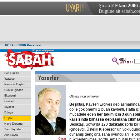
Şu an
2 Ekim 2006 -
Bugüne ait sabah.com
02 Ekim 2006 Pazartesi
Son Dakika
Yazarlar
News in English
Günün İçinden
Ekonomi
Olmayınca olmuyor
Gündem
B
eşiktaş, Kayseri Erciyes deplasmanında
Siyaset
golle çok önemli 2 puan kaybetti. Hafta i
Dünya
mücadele eden
her
takım
için
3
gün
son
»
Spor
karşısında
bilhassa
deplasmana
çıkma
Hava Durumu
Beşiktaş, Sofya'da 120 dakikalık zorlu bir
içindeydi. Üstelik Kleberson'un yokluğunda
Sarı Sayfalar
oynamış genç orta saha oyuncuları ile or
Ana Sayfa
hükmedebilmesi zordu. Ama bütün bunları