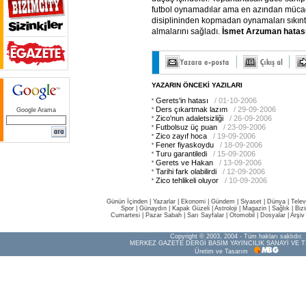
futbol oynamadılar ama en azından müca
disiplininden kopmadan oynamaları sıkın
almalarını sağladı.
İsmet
Arzuman
hatas
YAZARIN ÖNCEKİ YAZILARI
Gerets'in hatası
/ 01-10-2006
Ders çıkartmak lazım
/ 29-09-2006
Google Arama
Zico'nun adaletsizliği
/ 26-09-2006
Futbolsuz üç puan
/ 23-09-2006
Zico zayıf hoca
/ 19-09-2006
Fener fiyaskoydu
/ 18-09-2006
Turu garantiledi
/ 15-09-2006
Gerets ve Hakan
/ 13-09-2006
Tarihi fark olabilirdi
/ 12-09-2006
Zico tehlikeli oluyor
/ 10-09-2006
Günün İçinden
|
Yazarlar
|
Ekonomi
|
Gündem
|
Siyaset
|
Dünya |
Telev
Spor
|
Günaydın
|
Kapak Güzeli
|
Astroloji
|
Magazin
|
Sağlık
|
Biz
Cumartesi
|
Pazar Sabah
|
Sarı Sayfalar
|
Otomobil
|
Dosyalar
|
Arşiv
Copyright © 2003, 2004 - Tüm hakları saklıdır.
MERKEZ GAZETE DERGİ BASIM YAYINCILIK SANAYİ VE T
Üretim ve Tasarım