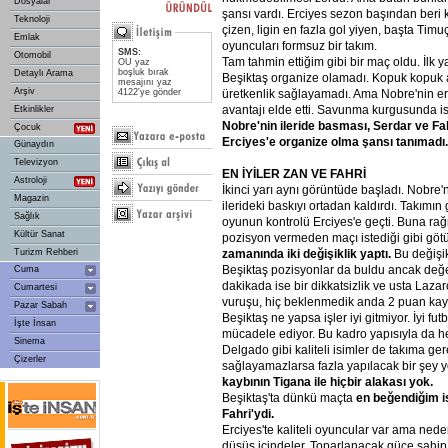
Dosyalar
şansı vardı. Erciyes sezon başından beri 
Teknoloji
çizen, ligin en fazla gol yiyen, başta Timu
Emlak
oyuncuları formsuz bir takım.
SMS:
Otomobil
Tam tahmin ettiğim gibi bir maç oldu. İlk 
OU yaz
boşluk bırak
Detaylı Arama
Beşiktaş organize olamadı. Kopuk kopuk at
mesajını yaz
Arşiv
4122'ye gönder
üretkenlik sağlayamadı. Ama Nobre'nin er
avantajı elde etti. Savunma kurgusunda is
Etkinlikler
Nobre'nin
ileride
basması,
Serdar
ve
Fa
Çocuk
Erciyes'e
organize
olma
şansı
tanımadı.
Günaydın
Televizyon
EN
İYİLER
ZAN
VE
FAHRİ
Astroloji
İkinci yarı aynı görüntüde başladı. Nobre'
Magazin
ilerideki baskıyı ortadan kaldırdı. Takımı
Sağlık
oyunun kontrolü Erciyes'e geçti. Buna ra
Kültür Sanat
pozisyon vermeden maçı istediği gibi göt
Turizm Rehberi
zamanında
iki
değişiklik
yaptı.
Bu değişik
Beşiktaş pozisyonlar da buldu ancak değ
Cuma
dakikada ise bir dikkatsizlik ve usta Lazar
Cumartesi
vuruşu, hiç beklenmedik anda 2 puan kayb
Pazar Sabah
Beşiktaş ne yapsa işler iyi gitmiyor. İyi f
İşte İnsan
mücadele ediyor. Bu kadro yapısıyla da h
Sinema
Delgado gibi kaliteli isimler de takıma gere
Çizerler
sağlayamazlarsa fazla yapılacak bir şey 
kaybının
Tigana
ile
hiçbir
alakası
yok.
Beşiktaş'ta dünkü maçta
en
beğendiğim
i
Fahri'ydi.
Erciyes'te kaliteli oyuncular var ama nede
düşüş içindeler. Toparlanacak güce sahip 