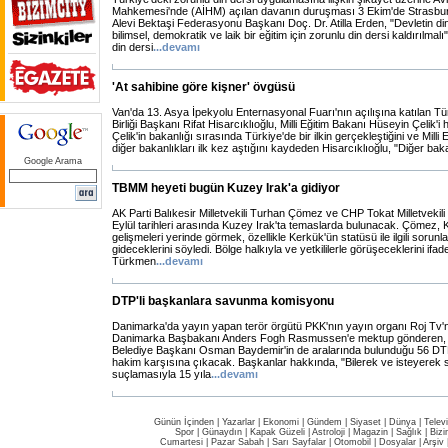
Mahkemesi'nde (AİHM) açılan davanın duruşması 3 Ekim'de Strasbur
Alevi Bektaşi Federasyonu Başkanı Doç. Dr. Atilla Erden, "Devletin di
bilimsel, demokratik ve laik bir eğitim için zorunlu din dersi kaldırılmal
din dersi
...
devamı
'At sahibine göre kişner' övgüsü
Van'da 13. Asya İpekyolu Enternasyonal Fuarı'nın açılışına katılan T
Birliği Başkanı Rifat Hisarcıklıoğlu, Milli Eğitim Bakanı Hüseyin Çelik'
Çelik'in bakanlığı sırasında Türkiye'de bir ilkin gerçekleştiğini ve Milli
diğer bakanlıkları ilk kez aştığını kaydeden Hisarcıklıoğlu, "Diğer bak
Google Arama
TBMM heyeti bugün Kuzey Irak'a gidiyor
AK Parti Balıkesir Milletvekili Turhan Çömez ve CHP Tokat Milletvekil
Eylül tarihleri arasında Kuzey Irak'ta temaslarda bulunacak. Çömez,
gelişmeleri yerinde görmek, özellikle Kerkük'ün statüsü ile ilgili sorunl
gideceklerini söyledi. Bölge halkıyla ve yetkililerle görüşeceklerini if
Türkmen
...
devamı
DTP'li başkanlara savunma komisyonu
Danimarka'da yayın yapan terör örgütü PKK'nın yayın organı Roj Tv'n
Danimarka Başbakanı Anders Fogh Rasmussen'e mektup gönderen, 
Belediye Başkanı Osman Baydemir'in de aralarında bulunduğu 56 DTP'
hakim karşısına çıkacak. Başkanlar hakkında, "Bilerek ve isteyerek s
suçlamasıyla 15 yıla
...
devamı
Günün İçinden
|
Yazarlar
|
Ekonomi
|
Gündem
|
Siyaset
|
Dünya |
Telev
Spor
|
Günaydın
|
Kapak Güzeli
|
Astroloji
|
Magazin
|
Sağlık
|
Bizi
Cumartesi
|
Pazar Sabah
|
Sarı Sayfalar
|
Otomobil
|
Dosyalar
|
Arşiv