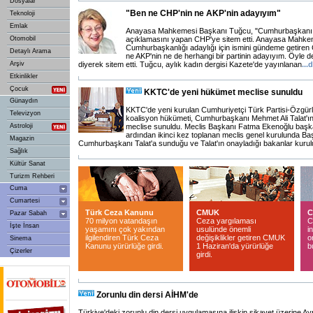
Dosyalar
"Ben ne CHP'nin ne AKP'nin adayıyım"
Teknoloji
Emlak
Anayasa Mahkemesi Başkanı Tuğcu, "Cumhurbaşkanı ad
Otomobil
açıklamasını yapan CHP'ye sitem etti. Anayasa Mahk
Cumhurbaşkanlığı adaylığı için ismini gündeme getiren
Detaylı Arama
ne AKP'nin ne de herhangi bir partinin adayıyım. Öyle 
Arşiv
diyerek sitem etti. Tuğcu, aylık kadın dergisi Kazete'de yayınlanan
...
d
Etkinlikler
Çocuk
KKTC'de yeni hükümet meclise sunuldu
Günaydın
KKTC'de yeni kurulan Cumhuriyetçi Türk Partisi-Özgürl
Televizyon
koalisyon hükümeti, Cumhurbaşkanı Mehmet Ali Talat'ı
Astroloji
meclise sunuldu. Meclis Başkanı Fatma Ekenoğlu başkan
ardından ikinci kez toplanan meclis genel kurulunda Ba
Magazin
Cumhurbaşkanı Talat'a sunduğu ve Talat'ın onayladığı bakanlar kurul
Sağlık
Kültür Sanat
Turizm Rehberi
Cuma
Cumartesi
Türk Ceza Kanunu
CMUK
C
Pazar Sabah
70 milyon vatandaşın
Ceza yargılaması
C
İşte İnsan
yaşamını çok yakından
usulünde önemli
i
ilgilendiren Türk Ceza
değişiklikler getiren CMUK
o
Sinema
Kanunu yürürlüğe girdi.
1 Haziran'da yürürlüğe
b
Çizerler
girdi.
Zorunlu din dersi AİHM'de
Türkiye'deki zorunlu din dersi uygulamasına ilişkin şikayet üzerine A