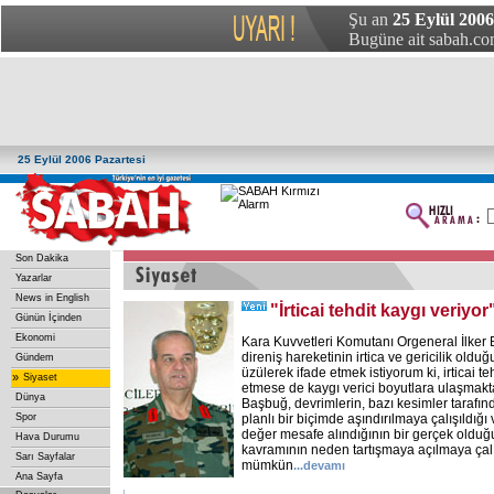
Şu an
25 Eylül 2006
Bugüne ait sabah.com
25 Eylül 2006 Pazartesi
Son Dakika
Yazarlar
News in English
"İrticai tehdit kaygı veriyor
Günün İçinden
Ekonomi
Kara Kuvvetleri Komutanı Orgeneral İlker
direniş hareketinin irtica ve gericilik olduğ
Gündem
üzülerek ifade etmek istiyorum ki, irticai te
»
Siyaset
etmese de kaygı verici boyutlara ulaşmakta
Dünya
Başbuğ, devrimlerin, bazı kesimler tarafında
Spor
planlı bir biçimde aşındırılmaya çalışıldığ
değer mesafe alındığının bir gerçek olduğu
Hava Durumu
kavramının neden tartışmaya açılmaya çalı
Sarı Sayfalar
mümkün
...
devamı
Ana Sayfa