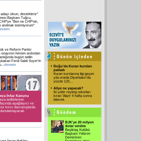
ayı olsun, destekleriz"
emesi Başkanı Tuğcu,
 CHP'ye "Ben ne CHP'nin,
de anılmak istemiyorum"
evamı
ük ve Reform Partisi
n onayının hemen ardından
lığında bugün tatilin
şbakan Ferdi Sabit Soyer'in
u
...
devamı
Doğu'da Kuran kursları
patladı
Kuran kurslarına ilgi geçen
yıla oranla Diyarbakır'da
yüzde 125,...
Aliye ne yapacak?
İki yıldır reyting rekorları
eza İnfaz Kanunu
kıran 'Aliye' 4 hafta sonra
eza tedbirlerinin
bitecek.
nfazında aşağılayıcı ve
nur kırıcı davranışlarda
ulunulamayacak.
BJK'ye 20 milyon
dolar verdim
Beşiktaş Kulübü
Başkanı Yıldırım
Demirören:
vrupa İnsan Hakları