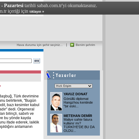
 - Pazartesi
tarihli sabah.com.tr'yi okumaktasınız.
.tr içeriği için
tıklayın »
Hava durumu için şehir seçiniz...
Benim şehrim
"
YAVUZ DONAT
 Başbuğ, Türk devrimine
Gönüllü diplomat
unu belirterek, ''Bugün
Hangzhou kentinde
hdit, bazı kesimler kabul
"bir eski...
dır'' dedi. Orgeneral
n bilinçli, sabırlı ve
METEHAN DEMİR
ı ve bu yönde kayda
Maliye sahte fatura
nu ifade ederek, laiklik
kullanır mı?
şıldığını anlamanın
TÜRKİYE'DE BU DA
OLDU...