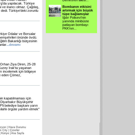
Demirören ailesi...
g'da yapılacak. Türkiye
Bombanın etkisini
ni ve inancı olmaz. Çağdaş,
artırmak için büyük
ı" dedi. Türkiye'deki zorunlu
tüpe bağlamışlar
Iğdır Polisevi'nin
yanında minibüste
patlayan bombayı
PKK'nın...
ürkiye Odalar ve Borsalar
i hemşehrileri önünde övdü.
 Eğitim Bakanlığı bütçesinin
anlar
...
devamı
i Orhan Ziya Diren, 25-28
 Kuzey Irak'ta yaşanan
arı incelemek için bölgeye
ade eden Çömez,
in kapatılmaması için
Diyarbakır Büyükşehir
li belediye başkanı yarın
ilahlı örgüte yardım etmek"
izyon
|
Hava Durumu
m City
|
Çizerler
|
Künye
|
Ana Sayfa