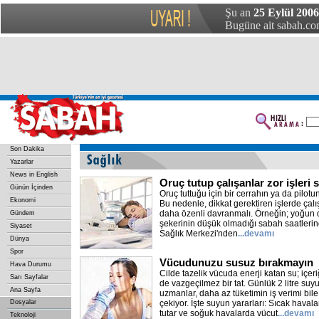
Şu an
25 Eylül 2006
Bugüne ait sabah.com
Son Dakika
Yazarlar
News in English
Oruç tutup çalışanlar zor işleri
Günün İçinden
Oruç tuttuğu için bir cerrahın ya da pilot
Ekonomi
Bu nedenle, dikkat gerektiren işlerde çalı
daha özenli davranmalı. Örneğin; yoğun di
Gündem
şekerinin düşük olmadığı sabah saatlerinde
Siyaset
Sağlık Merkezi'nden
...devamı
Dünya
Spor
Vücudunuzu susuz bırakmayın
Hava Durumu
Cilde tazelik vücuda enerji katan su; içer
Sarı Sayfalar
de vazgeçilmez bir tat. Günlük 2 litre suy
Ana Sayfa
uzmanlar, daha az tüketimin iş verimi bi
Dosyalar
çekiyor. İşte suyun yararları: Sıcak hava
tutar ve soğuk havalarda vücut
...devamı
Teknoloji