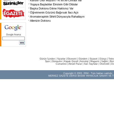
Kanser Olur Muyum? % 99.99 Cevabı Var
Yogaya Başladılar Einstein Gibi Oldular
Başka Doktora Gitme Hakkınız Var
Öğretmenin Gözünü Bağırsak İlacı Açtı
Aromaterapinin Sihirli Dünyasıyla Rahatlayın
Ailenizin Doktoru
Google Arama
Günün İçinden
|
Yazarlar
|
Ekonomi
|
Gündem
|
Siyaset
|
Dünya |
Telev
Spor
|
Günaydın
|
Kapak Güzeli
|
Astroloji
|
Magazin
|
Sağlık
|
Biz
Cumartesi
|
Aktüel Pazar
|
Sarı Sayfalar
|
Otomobil
|
Do
Copyright © 2003, 2004 - Tüm hakları saklıdır.
MERKEZ GAZETE DERGİ BASIM YAYINCILIK SANAYİ VE T