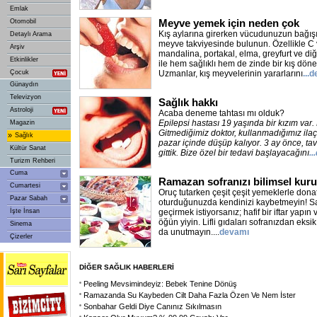
Emlak
Meyve yemek için neden çok
Otomobil
Kış aylarına girerken vücudunuzun bağışık
Detaylı Arama
meyve takviyesinde bulunun. Özellikle C 
Arşiv
mandalina, portakal, elma, greyfurt ve di
Etkinlikler
ile hem sağlıklı hem de zinde bir kış dönem
Çocuk
Uzmanlar, kış meyvelerinin yararlarını
...
Günaydın
Televizyon
Sağlık hakkı
Astroloji
Acaba deneme tahtası mı olduk?
Epilepsi hastası 19 yaşında bir kızım var. 
Magazin
Gitmediğimiz doktor, kullanmadığımız ilaç
»
Sağlık
pazar içinde düşüp kalıyor. 3 ay önce, tav
Kültür Sanat
gittik. Bize özel bir tedavi başlayacağını
.
Turizm Rehberi
Cuma
Ramazan sofranızı bilimsel kur
Cumartesi
Oruç tutarken çeşit çeşit yemeklerle donatı
Pazar Sabah
oturduğunuzda kendinizi kaybetmeyin! Sağ
İşte İnsan
geçirmek istiyorsanız; hafif bir iftar yapı
öğün yiyin. Lifli gıdaları sofranızdan eksi
Sinema
da unutmayın....
devamı
Çizerler
DİĞER SAĞLIK HABERLERİ
Peeling Mevsimindeyiz: Bebek Tenine Dönüş
Ramazanda Su Kaybeden Cilt Daha Fazla Özen Ve Nem İster
Sonbahar Geldi Diye Canınız Sıkılmasın