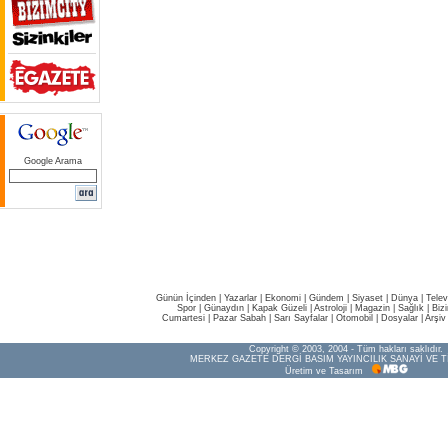
Google Arama
Günün İçinden
|
Yazarlar
|
Ekonomi
|
Gündem
|
Siyaset
|
Dünya |
Telev
Spor
|
Günaydın
|
Kapak Güzeli
|
Astroloji
|
Magazin
|
Sağlık
|
Biz
Cumartesi
|
Pazar Sabah
|
Sarı Sayfalar
|
Otomobil
|
Dosyalar
|
Arşiv
Copyright © 2003, 2004 - Tüm hakları saklıdır.
MERKEZ GAZETE DERGİ BASIM YAYINCILIK SANAYİ VE T
Üretim ve Tasarım