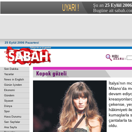
Şu an
25 Eylül 2006
Bugüne ait sabah.com
25 Eylül 2006 Pazartesi
Son Dakika
Yazarlar
News in English
İtalya'nın m
Günün İçinden
Milano'da m
Ekonomi
devam ediyo
Gündem
kreasyonlard
Siyaset
çekense, yeş
Dünya
hâkimiyeti i
Spor
kumaşlarla 
Hava Durumu
çantalarla t
Sarı Sayfalar
oldu.
Ana Sayfa