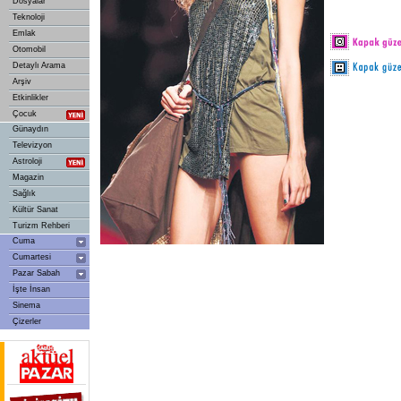
Dosyalar
Teknoloji
Emlak
Otomobil
Detaylı Arama
Arşiv
Etkinlikler
Çocuk
Günaydın
Televizyon
Astroloji
Magazin
Sağlık
Kültür Sanat
Turizm Rehberi
Cuma
Cumartesi
Pazar Sabah
İşte İnsan
Sinema
Çizerler