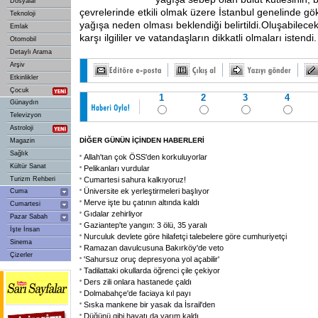
Dosyalar
çevrelerinde etkili olmak üzere İstanbul genelinde gö
Teknoloji
yağışa neden olması beklendiği belirtildi.Oluşabilece
Emlak
karşı ilgililer ve vatandaşların dikkatli olmaları istendi.
Otomobil
Detaylı Arama
Arşiv
Etkinlikler
Çocuk
1
2
3
4
Günaydın
Televizyon
Astroloji
DİĞER GÜNÜN İÇİNDEN HABERLERİ
Magazin
Sağlık
Allah'tan çok ÖSS'den korkuluyorlar
Kültür Sanat
Pelikanları vurdular
Turizm Rehberi
Cumartesi sahura kalkıyoruz!
Üniversite ek yerleştirmeleri başlıyor
Cuma
Merve işte bu çatının altında kaldı
Cumartesi
Gıdalar zehirliyor
Pazar Sabah
Gaziantep'te yangın: 3 ölü, 35 yaralı
İşte İnsan
Nurculuk devlete göre hilafetçi talebelere göre cumhuriyetçi
Sinema
Ramazan davulcusuna Bakırköy'de veto
Çizerler
'Sahursuz oruç depresyona yol açabilir'
Tadilattaki okullarda öğrenci çile çekiyor
Ders zili onlara hastanede çaldı
Dolmabahçe'de faciaya kıl payı
Sıska mankene bir yasak da İsrail'den
Düğünü gibi hayatı da yarım kaldı