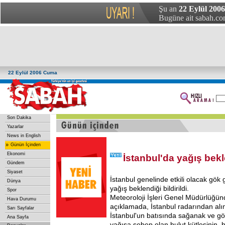
Şu an
22 Eylül 200
Bugüne ait sabah.com
22 Eylül 2006 Cuma
Son Dakika
Yazarlar
News in English
»
Günün İçinden
Ekonomi
İstanbul'da yağış bek
Gündem
Siyaset
İstanbul genelinde etkili olacak gök
Dünya
yağış beklendiği bildirildi.
Spor
Meteoroloji İşleri Genel Müdürlüğün
Hava Durumu
açıklamada, İstanbul radarından alın
Sarı Sayfalar
İstanbul'un batısında sağanak ve gö
Ana Sayfa
yağışa sebep olan bulut kütlesinin,