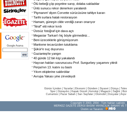
Ölü bebeği çöp poşetine sarıp, dolaba sakladılar
Ünlü sunucu rekor denerken yaralandı
'Pişmanım' diyen Corvette sürücüsüne tahliye kararı
Tarihi surlara hatalı restorasyon
Hamam, güneşin cilde verdiği zararı onarıyor
"İtiraf" etti rekor kırdı
Üstsüz fotoğraf için dava açtı
Megastar Tarkan'ı hiç böyle görmediniz...
Beni üzeceklerle görüşmüyorum
Mankene tecavüzden tutuklama
Google Arama
Şükür'e suç duyurusu
Gaziantep'te yangın
40 günde 12 bin kişi yakalandı
Hayvan hakları savunucusu Prof. Sungurbey yaşamını yitirdi
Perpa'nın 13. katını su bastı
Yıkım ekiplerine saldırdılar
Avrupa Yakası yine zirvedeydi
Günün İçinden
|
Yazarlar
|
Ekonomi
|
Gündem
|
Siyaset
|
Dünya |
Telev
Spor
|
Günaydın
|
Kapak Güzeli
|
Astroloji
|
Magazin
|
Sağlık
|
Biz
Cumartesi
|
Pazar Sabah
|
Sarı Sayfalar
|
Otomobil
|
Dosyalar
|
Arşiv
Copyright © 2003, 2004 - Tüm hakları saklıdır.
MERKEZ GAZETE DERGİ BASIM YAYINCILIK SANAYİ VE T
Üretim ve Tasarım